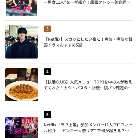
ー男女11人”を一挙紹介！顔面タトゥー美容師、
元暴走族総長、人気キャバ嬢も
【Netflix】スカッとしたい夜に！爽快・痛快な韓
国ドラマおすすめ5選
【快活CLUB】人気メニューTOP3を中の人が教え
てくれた！カツ・パスタ・炒飯…腹パン確定のガ
ッツリ飯を食べ尽くす
Netflix「ラヴ上等」参加メンバー11人プロフィー
ル紹介 “ヤンキー×恋リア” で何が起きる？地
上波では絶対に放送できない究極の恋リアが爆誕