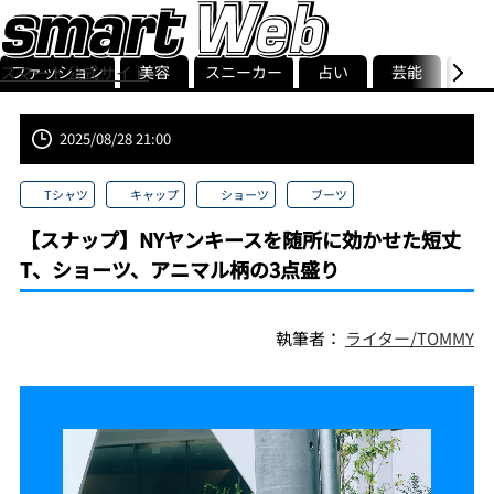
スマート公式サイト
ファッション
美容
スニーカー
占い
芸能
グル
ストリ
smart最新号
記事一覧
ランキング
2025/08/28 21:00
Tシャツ
キャップ
ショーツ
ブーツ
【スナップ】NYヤンキースを随所に効かせた短丈
T、ショーツ、アニマル柄の3点盛り
執筆者：
ライター/TOMMY