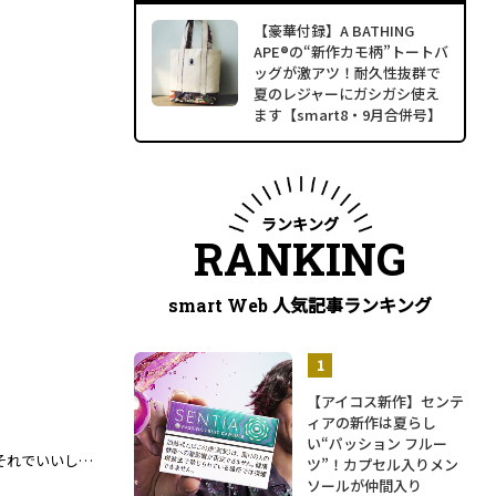
【豪華付録】A BATHING
APE®の“新作カモ柄”トートバ
ッグが激アツ！耐久性抜群で
夏のレジャーにガシガシ使え
ます【smart8・9月合併号】
ランキング
RANKING
人気記事ランキング
smart Web
【アイコス新作】センテ
ィアの新作は夏らし
い“パッション フルー
（画像一覧）【スナップ】Tシャツは裏返して着る、パンツの裾はカットして穿く。それでいいし、それがいい
ツ”！カプセル入りメン
ソールが仲間入り