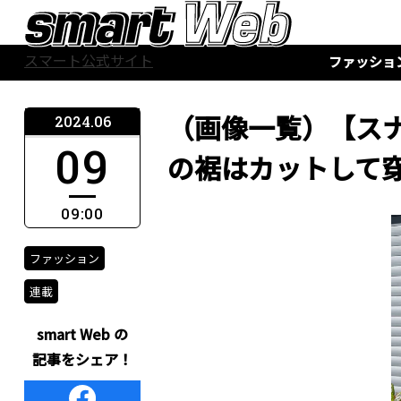
スマート公式サイト
ファッショ
（画像一覧）【ス
2024.06
09
の裾はカットして
09:00
ファッション
連載
smart Web の
記事をシェア！