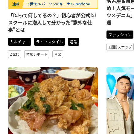
名古屋＆東京
連載
Z世代PRパーソンのキニナルTrendope
め！人気モ
「DJって何してるの？」初心者が公式DJ
ツ×デニム
スクールに潜入して分かった“意外な仕
選
事”とは
ファッション
カルチャー
ライフスタイル
連載
1週間スナップ
Z世代
体験レポート
音楽