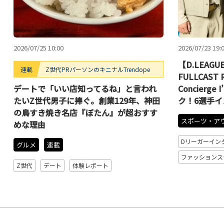
2026/07/25 10:00
2026/07/23 19:
【D.LEAGU
連載
Z世代PRパーソンのキニナルTrendope
FULLCAST 
デートで「いい店知ってるね」と言われ
Concierg
たいZ世代男子に捧ぐ。創業129年、神田
ク！6選手
の鳥すき焼き名店『ぼたん』が超おすす
スポーツ・ア
めな理由
Dリーガーイン
グルメ
連載
ファッションス
Z世代
デート
体験レポート