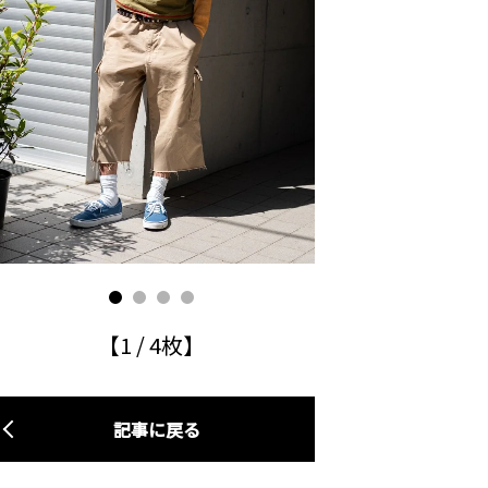
【
1
/
4
枚】
記事に戻る