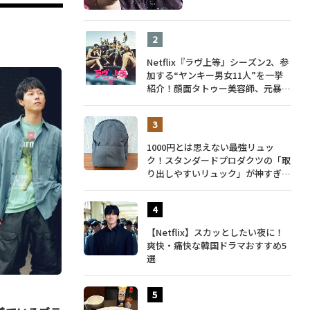
Netflix『ラヴ上等』シーズン2、参
加する“ヤンキー男女11人”を一挙
紹介！顔面タトゥー美容師、元暴走
族総長、人気キャバ嬢も
1000円とは思えない最強リュッ
ク！スタンダードプロダクツの「取
り出しやすいリュック」が神すぎ
た…徹底レビュー
【Netflix】スカッとしたい夜に！
爽快・痛快な韓国ドラマおすすめ5
選