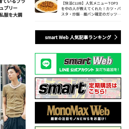
、着ているブラ
【快活CLUB】人気メニューTOP3
ュプリー
を中の人が教えてくれた！カツ・パ
私服を大調
スタ・炒飯…腹パン確定のガッツリ
飯を食べ尽くす
smart Web 人気記事ランキング