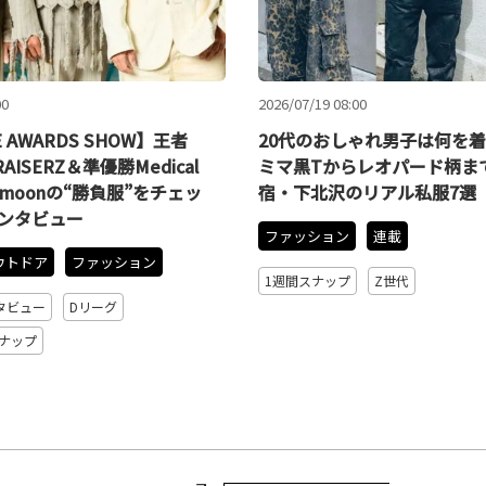
00
2026/07/19 08:00
E AWARDS SHOW】王者
20代のおしゃれ男子は何を
RAISERZ＆準優勝Medical
ミマ黒Tからレオパード柄ま
e I’moonの“勝負服”をチェッ
宿・下北沢のリアル私服7選
インタビュー
ファッション
連載
ウトドア
ファッション
1週間スナップ
Z世代
タビュー
Dリーグ
ナップ