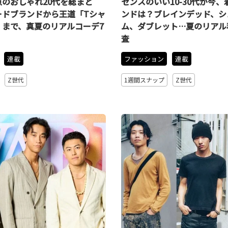
のおしゃれ20代を総まと
センスのいい10-30代が今
ードブランドから王道「Tシャ
ンドは？ブレインデッド、シ
」まで、真夏のリアルコーデ7
ム、ダブレット…夏のリアル
査
連載
ファッション
連載
Z世代
1週間スナップ
Z世代