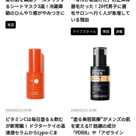
るシートマスク3選！冷蔵庫
眉毛だった！20代男子に眉
級のひんやり感がやみつきに
毛サロンへ行く人が急増して
いる理由
美容
ライフスタイル
美容
連載
2026/02/25 20:00
2026/02/21 19:00
ビタミンCは毎日塗る＆飲む
“塗る美容医療”がメンズの肌
が新常識！ ドクターケイの高
を変える!? 話題の成分
浸透セラムからLypo-Cま
「PDRN」や「アゼライン