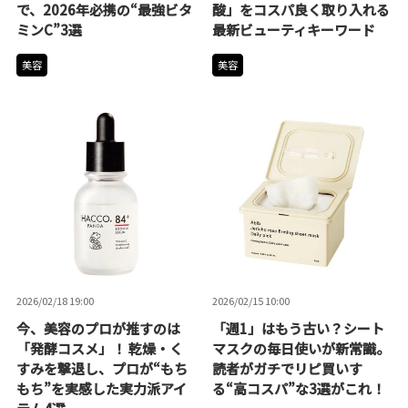
で、2026年必携の“最強ビタ
酸」をコスパ良く取り入れる
ミンC”3選
最新ビューティキーワード
美容
美容
2026/02/18 19:00
2026/02/15 10:00
今、美容のプロが推すのは
「週1」はもう古い？シート
「発酵コスメ」！ 乾燥・く
マスクの毎日使いが新常識。
すみを撃退し、プロが“もち
読者がガチでリピ買いす
もち”を実感した実力派アイ
る“高コスパ”な3選がこれ！