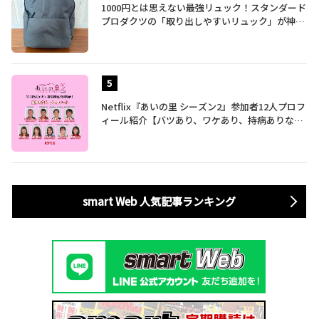
1000円とは思えない最強リュック！スタンダード
プロダクツの「取り出しやすいリュック」が神す
ぎた…徹底レビュー
Netflix『あいの里 シーズン2』参加者12人プロフ
ィール紹介【バツあり、ワケあり、持病ありな35
歳～60歳の男女による胸焼け必至な恋愛バラエテ
ィ】
smart Web 人気記事ランキング