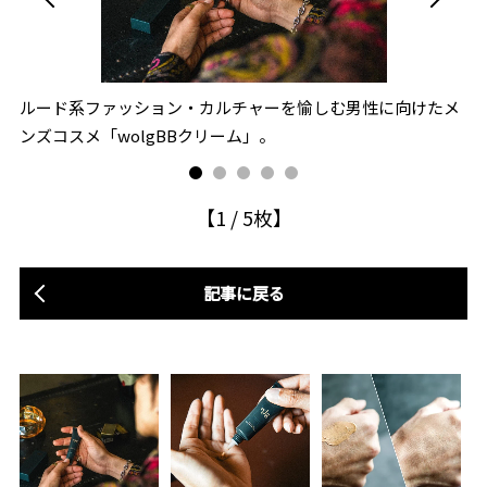
B
ルード系ファッション・カルチャーを愉しむ男性に向けたメ
素
ンズコスメ「wolgBBクリーム」。
【
1
/
5
枚】
記事に戻る