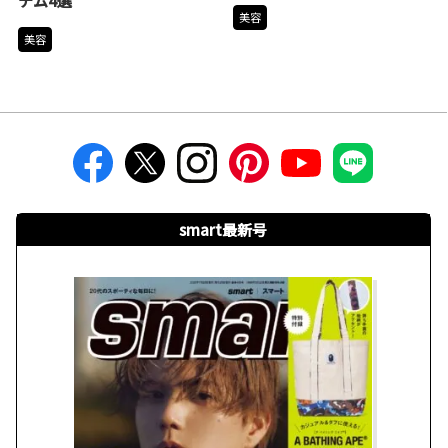
テム4選
美容
美容
smart最新号