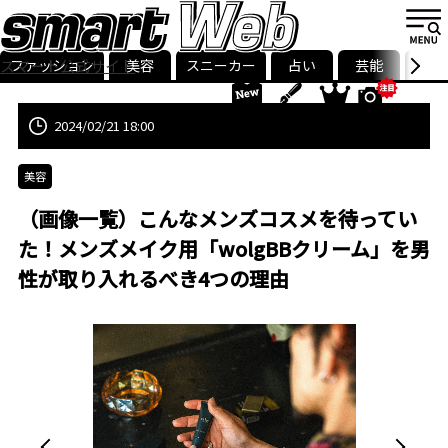
ファッション
美容
スニーカー
占い
芸能
グル
スマート公式サイト
ストリ
smart最新号
記事一覧
ランキング
2024/02/21 18:00
美容
（画像一覧）こんなメンズコスメを待ってい
た！メンズメイク用「wolgBBクリーム」を男
性が取り入れるべき4つの理由