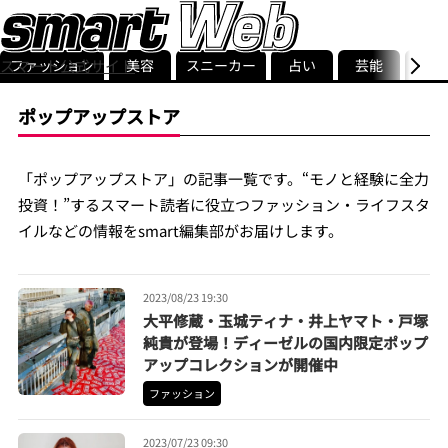
ファッション
美容
スニーカー
占い
芸能
グル
スマート公式サイト
ストリ
smart最新号
記事一覧
ランキング
ポップアップストア
「ポップアップストア」の記事一覧です。“モノと経験に全力
投資！”するスマート読者に役立つファッション・ライフスタ
イルなどの情報をsmart編集部がお届けします。
2023/08/23 19:30
大平修蔵・玉城ティナ・井上ヤマト・戸塚
純貴が登場！ディーゼルの国内限定ポップ
アップコレクションが開催中
ファッション
2023/07/23 09:30