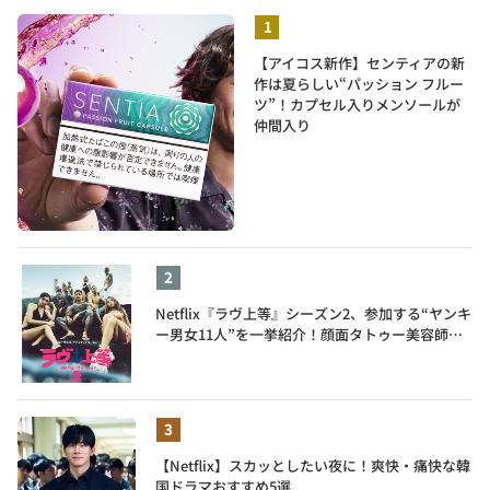
【アイコス新作】センティアの新
作は夏らしい“パッション フルー
ツ”！カプセル入りメンソールが
仲間入り
Netflix『ラヴ上等』シーズン2、参加する“ヤンキ
ー男女11人”を一挙紹介！顔面タトゥー美容師、
元暴走族総長、人気キャバ嬢も
【Netflix】スカッとしたい夜に！爽快・痛快な韓
国ドラマおすすめ5選