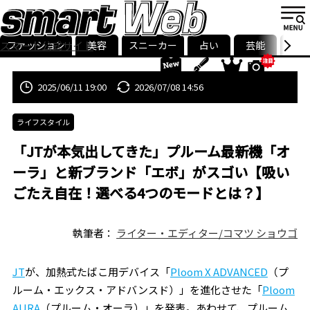
ファッション
美容
スニーカー
占い
芸能
グル
スマート公式サイト
ストリ
smart最新号
記事一覧
ランキング
2025/06/11 19:00
2026/07/08 14:56
ライフスタイル
「JTが本気出してきた」プルーム最新機「オ
ーラ」と新ブランド「エボ」がスゴい【吸い
ごたえ自在！選べる4つのモードとは？】
執筆者：
ライター・エディター/コマツ ショウゴ
JT
が、加熱式たばこ用デバイス「
Ploom X ADVANCED
（プ
ルーム・エックス・アドバンスド）」を進化させた「
Ploom
AURA
（プルーム・オーラ）」を発表。あわせて、プルーム