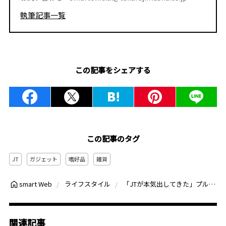
執筆記事一覧
この記事をシェアする
この記事のタグ
JT
ガジェット
嗜好品
雑貨
「JTが本気出してきた」プルーム最新機「オーラ」と新ブランド「エボ」がスゴい【吸いごたえ自在！選べる4つのモードとは？】
smart Web
ライフスタイル
関連記事