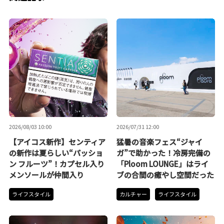
2026/08/03 10:00
2026/07/31 12:00
【アイコス新作】センティア
猛暑の音楽フェス“ジャイ
の新作は夏らしい“パッショ
ガ”で助かった！冷房完備の
ン フルーツ”！カプセル入り
「Ploom LOUNGE」はライ
メンソールが仲間入り
ブの合間の癒やし空間だった
ライフスタイル
カルチャー
ライフスタイル