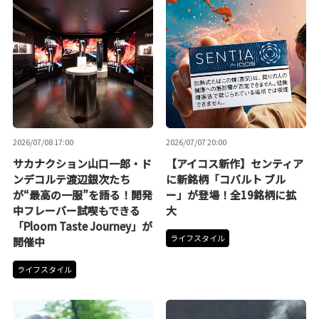
2026/07/08 17:00
2026/07/07 20:00
サカナクション山口一郎・ド
【アイコス新作】センティア
ンデコルテ渡辺銀次たち
に新銘柄「コバルト ブル
が“最高の一服”を語る！開発
ー」が登場！全19銘柄に拡
中フレーバー試喫もできる
大
「Ploom Taste Journey」が
ライフスタイル
開催中
ライフスタイル