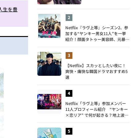
人生を豊
Netflix『ラヴ上等』シーズン2、参
加する“ヤンキー男女11人”を一挙
紹介！顔面タトゥー美容師、元暴走
族総長、人気キャバ嬢も
【Netflix】スカッとしたい夜に！
爽快・痛快な韓国ドラマおすすめ5
選
Netflix「ラヴ上等」参加メンバー
11人プロフィール紹介 “ヤンキー
×恋リア” で何が起きる？地上波で
は絶対に放送できない究極の恋リア
が爆誕