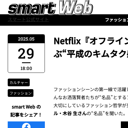
スマート公式サイト
ファッショ
Netflix『オフ
2025.05
29
ぶ“平成のキムタク
18:00
カルチャー
ファッションシーンの第一線で活躍
ファッション
んなお洒落賢者たちが“名品”とす
大切にしているファッション哲学が見え
smart Web の
ル・木谷 生さん
の“名品”を聞いた。
記事をシェア！