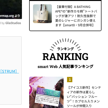
【豪華付録】A BATHING
APE®の“新作カモ柄”トートバ
ッグが激アツ！耐久性抜群で
夏のレジャーにガシガシ使え
 by 
GliaStudios
ます【smart8・9月合併号】
ute
ランキング
RANKING
人気記事ランキング
smart Web
［STRUM］
【アイコス新作】センテ
ィアの新作は夏らし
い“パッション フルー
ツ”！カプセル入りメン
ソールが仲間入り