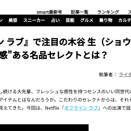
smart最新号
記事一覧
ランキング
ン
美容
スニーカー
占い
芸能
グルメ
乗り物
カル
ライン ラブ』で注目の木谷 生（ショ
感”ある名品セレクトとは？
執筆者：
ライ
し続ける大先輩、フレッシュな感性を持つセンスのいい同世代
るアイテムとはなんだろうか。こだわりのセレクトからは、それ
てきた。今回は、Netflix『
オフライン ラブ
』への出演で話