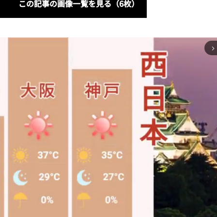
この記事の画像一覧を見る（6枚）
arrow_forward_ios