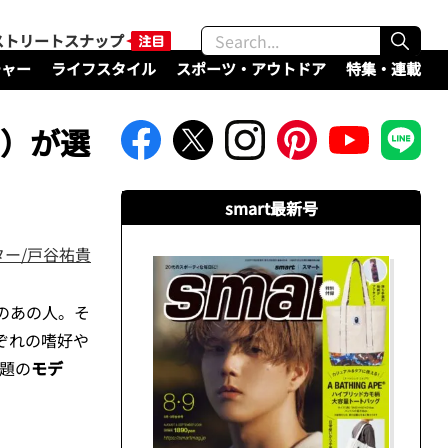
ストリートスナップ
チャー
ライフスタイル
スポーツ・アウトドア
特集・連載
ウ）が選
smart最新号
ター/戸谷祐貴
のあの人。そ
ぞれの嗜好や
題の
モデ