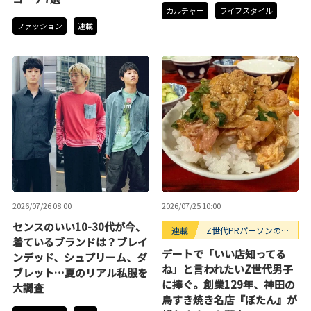
カルチャー
ライフスタイル
ファッション
連載
2026/07/26 08:00
2026/07/25 10:00
センスのいい10-30代が今、
連載
Z世代PRパーソンのキ
着ているブランドは？ブレイ
ニナルTrendope
デートで「いい店知ってる
ンデッド、シュプリーム、ダ
ね」と言われたいZ世代男子
ブレット…夏のリアル私服を
に捧ぐ。創業129年、神田の
大調査
鳥すき焼き名店『ぼたん』が