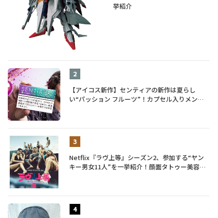
挙紹介
【アイコス新作】センティアの新作は夏らし
い“パッション フルーツ”！カプセル入りメンソ
ールが仲間入り
Netflix『ラヴ上等』シーズン2、参加する“ヤン
キー男女11人”を一挙紹介！顔面タトゥー美容
師、元暴走族総長、人気キャバ嬢も