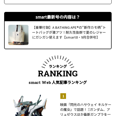
smart最新号の内容は？
【豪華付録】A BATHING APE®の“新作カモ柄”ト
ートバッグが激アツ！耐久性抜群で夏のレジャー
にガシガシ使えます【smart8・9月合併号】
ランキング
RANKING
人気記事ランキング
smart Web
映画『閃光のハサウェイ キルケー
の魔女』で話題！ Ξガンダム、ア
リュゼウスほか最新ガンプラを一