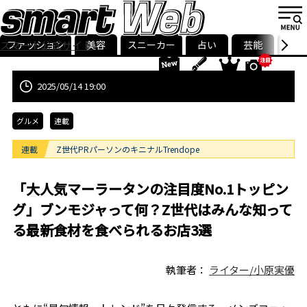
ファッション
美容
スニーカー
占い
芸能
グル
スマート公式サイト
ストリ
smart最新号
記事一覧
ランキング
2025/05/14 19:00
グルメ
連載
連載
Z世代PRパーソンのキニナルTrendope
「大人気マーラータンの注目度No.1トッピン
グ」ブンモジャって何？Z世代はみんな知って
る最新食材を食べられるお店3選
執筆者：
ライター/小原実優