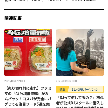
関連記事
2026/08/07 21:00
2026/08/03 20:00
【売り切れ前に走れ】ファミ
連載
Z世代PRパーソンのキ
マの「45％増量作戦」がカ
ニナルTrendope
「DJって何してるの？」初心
ムバック！コスパが完全にバ
者が公式DJスクールに潜入し
グってる注目フード5選を実