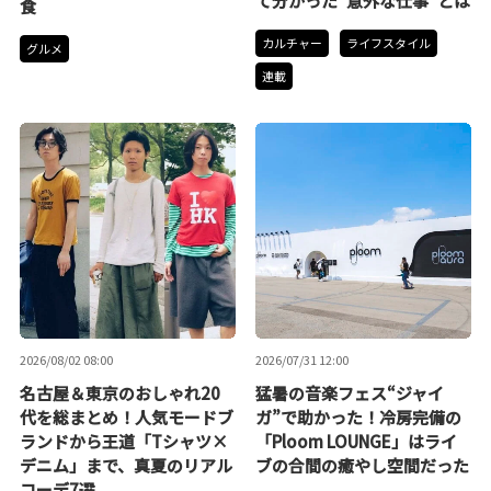
て分かった“意外な仕事”とは
食
カルチャー
ライフスタイル
グルメ
連載
2026/08/02 08:00
2026/07/31 12:00
名古屋＆東京のおしゃれ20
猛暑の音楽フェス“ジャイ
代を総まとめ！人気モードブ
ガ”で助かった！冷房完備の
ランドから王道「Tシャツ×
「Ploom LOUNGE」はライ
デニム」まで、真夏のリアル
ブの合間の癒やし空間だった
コーデ7選