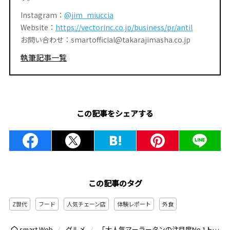
Instagram：
@jim_miuccia
Website：
https://vectorinc.co.jp/business/pr/antil
お問い合わせ：smartofficial@takarajimasha.co.jp
執筆記事一覧
この記事をシェアする
この記事のタグ
Z世代
フード
人気チェーン店
体験レポート
外食
「大人気マーラータンの注目度No.1トッピング」ブンモジャって何？Z世代はみんな知ってる最新食材を食べられるお店3選
smart Web
グルメ