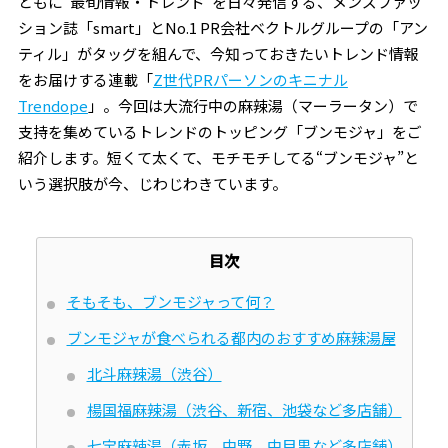
ともに“最旬情報・トレンド”を日々発信する、メンズファッ
ション誌「smart」とNo.1 PR会社ベクトルグループの「アン
ティル」がタッグを組んで、今知っておきたいトレンド情報
をお届けする連載「
Z世代PRパーソンのキニナル
Trendope
」。今回は大流行中の麻辣湯（マーラータン）で
支持を集めているトレンドのトッピング「ブンモジャ」をご
紹介します。短くて太くて、モチモチしてる“ブンモジャ”と
いう選択肢が今、じわじわきています。
目次
そもそも、ブンモジャって何？
ブンモジャが食べられる都内のおすすめ麻辣湯屋
北斗麻辣湯（渋谷）
楊国福麻辣湯（渋谷、新宿、池袋など多店舗）
七宝麻辣湯（赤坂、中野、中目黒など多店舗）