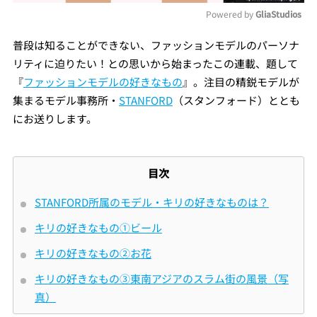
Powered by 
GliaStudios
Mute
普段は知ることができない、ファッションモデルのパーソナ
リティに迫りたい！との思いから始まったこの連載、題して
『
ファッションモデルの好きなもの
』。注目の精鋭モデルが
集まるモデル事務所・
STANFORD
（スタンフォード）ととも
にお送りします。
目次
STANFORD所属のモデル・キリの好きなものは？
キリの好きなもの①ビール
キリの好きなもの②お花
キリの好きなもの③東南アジアのスラム街の風景（写
真）