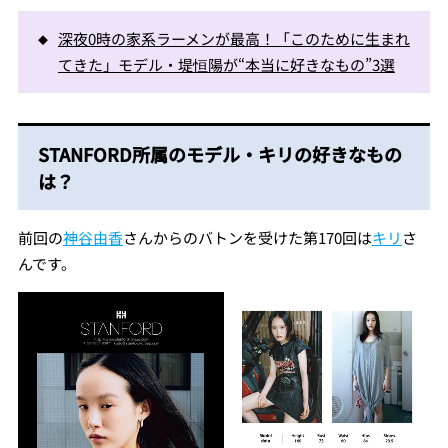
深夜0時の家系ラーメンが最高！「このために生まれ
てきた」モデル・堤恒陽が“本当に好きなもの”3選
STANFORD所属のモデル・キリの好きなもの
は？
前回の
神谷由香
さんからのバトンを受けた第170回は
キリ
さ
んです。