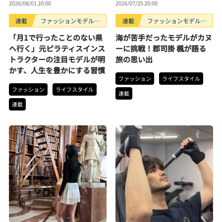
2026/08/01 20:00
2026/07/25 20:00
連載
ファッションモデルの
連載
ファッションモデルの
好きなもの
好きなもの
「月1で行ったことのない県
海が苦手だったモデルがカヌ
へ行く」元ピラティスインス
ーに挑戦！郡司掛 楓が語る
トラクターの注目モデルが明
旅の思い出
かす、人生を豊かにする習慣
ファッション
ライフスタイル
ファッション
ライフスタイル
連載
連載