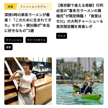
【東京駅で食える奇跡】行列
連載
ファッションモデルの
必至の“喜多方ラーメンの異
好きなもの
深夜0時の家系ラーメンが最
端児”が限定降臨！「食堂は
高！「このために生まれてき
せ川」の大判チャーシュー＆
た」モデル・堤恒陽が“本当
東京限定麺を実食レポ
に好きなもの”3選
グルメ
ファッション
ライフスタイル
連載