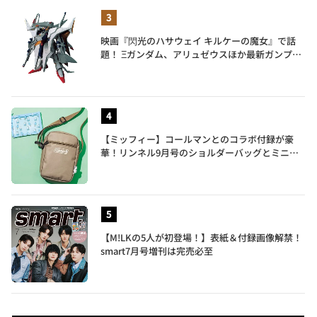
映画『閃光のハサウェイ キルケーの魔女』で話
題！ Ξガンダム、アリュゼウスほか最新ガンプラ
を一挙紹介
【ミッフィー】コールマンとのコラボ付録が豪
華！リンネル9月号のショルダーバッグとミニリ
ュック付きトートバッグが話題
【M!LKの5人が初登場！】表紙＆付録画像解禁！
smart7月号増刊は完売必至