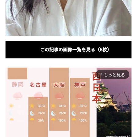
この記事の画像一覧を見る（6枚）
もっと見る
arrow_forward_ios