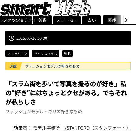
ファッション
美容
スニーカー
占い
芸能
グル
スマート公式サイト
ストリ
smart最新号
記事一覧
ランキング
2025/05/10 20:00
ファッション
ライフスタイル
連載
連載
ファッションモデルの好きなもの
「スラム街を歩いて写真を撮るのが好き」私
の“好き”にはちょっとクセがある。でもそれ
が私らしさ
ファッションモデル・キリの好きなもの
執筆者：
モデル事務所 /STANFORD（スタンフォード）