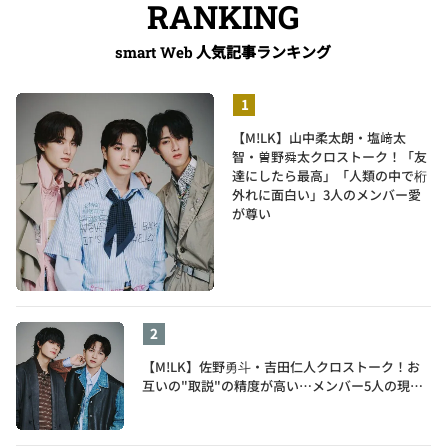
RANKING
人気記事ランキング
smart Web
【M!LK】山中柔太朗・塩﨑太
智・曽野舜太クロストーク！「友
達にしたら最高」「人類の中で桁
外れに面白い」3人のメンバー愛
が尊い
【M!LK】佐野勇斗・吉田仁人クロストーク！お
互いの"取説"の精度が高い…メンバー5人の現在
地も語る