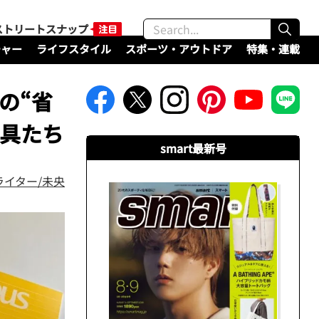
ストリートスナップ
チャー
ライフスタイル
スポーツ・アウトドア
特集・連載
の“省
文具たち
smart最新号
ライター/未央