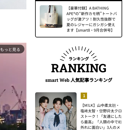
【豪華付録】A BATHING
APE®の“新作カモ柄”トートバ
ッグが激アツ！耐久性抜群で
夏のレジャーにガシガシ使え
ます【smart8・9月合併号】
もっと見る
ランキング
RANKING
人気記事ランキング
smart Web
【M!LK】山中柔太朗・
塩﨑太智・曽野舜太クロ
ストーク！「友達にした
ら最高」「人類の中で桁
外れに面白い」3人のメ