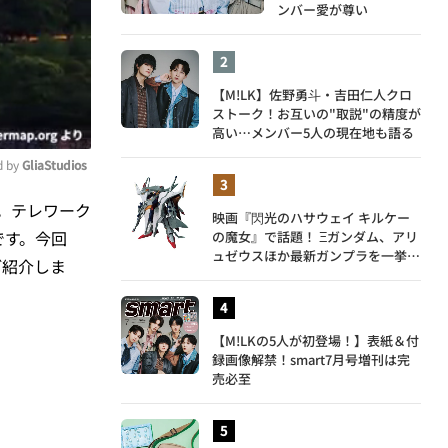
ンバー愛が尊い
【M!LK】佐野勇斗・吉田仁人クロ
ストーク！お互いの"取説"の精度が
高い…メンバー5人の現在地も語る
 by 
GliaStudios
。テレワーク
映画『閃光のハサウェイ キルケー
ute
です。今回
の魔女』で話題！ Ξガンダム、アリ
ュゼウスほか最新ガンプラを一挙紹
ご紹介しま
介
【M!LKの5人が初登場！】表紙＆付
録画像解禁！smart7月号増刊は完
売必至