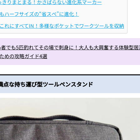
っきりまとまる！かさばらない進化系マーカー
もハーフサイズの“省スぺ”に進化！
これにすべてIN！多様なポケットでワークツールを収納
心者でも5匹釣れてその場で刺身に！大人も大興奮する体験型居
むための攻略ガイド4選
満点な持ち運び型ツールペンスタンド