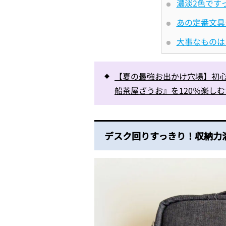
濃淡2色です
あの定番文具
大事なものは
【夏の最強お出かけ穴場】初
船茶屋ざうお』を120％楽し
デスク回りすっきり！収納力