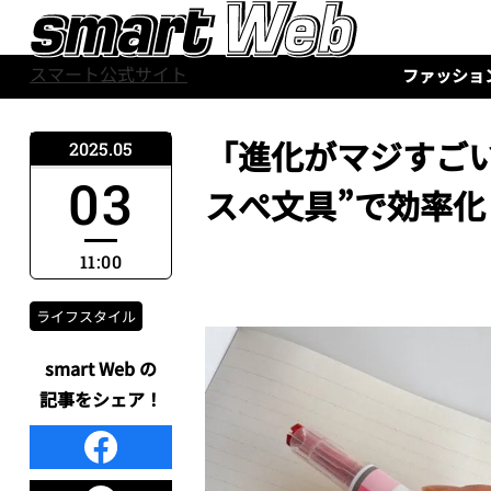
スマート公式サイト
ファッショ
「進化がマジすごい
2025.05
03
スぺ文具”で効率化
11:00
ライフスタイル
smart Web の
記事をシェア！