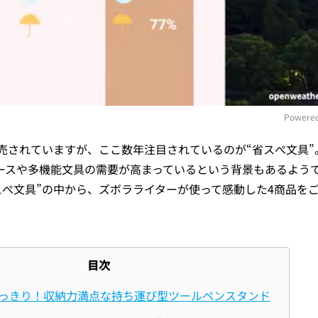
Powered
売されていますが、ここ数年注目されているのが“省スぺ文具”
M
ースや多機能文具の需要が高まっているという背景もあるよう
スぺ文具”の中から、ズボラライターが使って感動した4商品を
目次
っきり！収納力満点な持ち運び型ツールペンスタンド