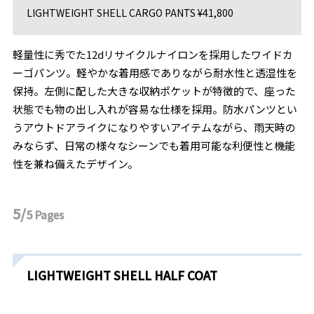
LIGHTWEIGHT SHELL CARGO PANTS ¥41,800
軽量性に秀でた12dリサイクルナイロンを採⽤したワイドカ
ーゴパンツ。軽やかな着⽤感でありながら耐⽔性と透湿性を
保持。左側に配した⼤きな収納ポケットが特徴的で、座った
状態でも物の出し⼊れが容易な仕様を採⽤。防⽔パンツとい
うアウトドアライクになりやすいアイテムながら、⾬天時の
みならず、⽇常の様々なシーンでも着⽤可能な利便性と機能
性を兼ね備えたデザイン。
5/
5
Pages
LIGHTWEIGHT SHELL HALF COAT