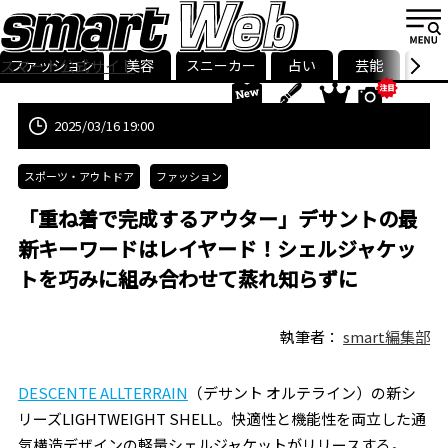
ファッション
美容
スニーカー
占い
芸能
グル
スマート公式サイト
ストリ
smart最新号
記事一覧
ランキング
2025/03/16 19:00
スポーツ・アウトドア
ファッション
「重ね着で完成するアウター」デサントの最
新キーワードはレイヤード！シェルジャケッ
トを巧みに組み合わせて蒸れ知らずに
執筆者：
smart編集部
DESCENTE ALLTERRAIN
（デサント オルテライン）の新シ
リーズLIGHTWEIGHT SHELL。快適性と機能性を両⽴した通
気構造デザインの軽量シェルジャケットがリリースする。