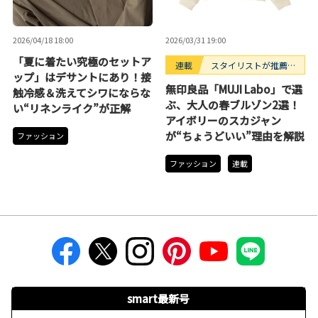
2026/04/18 18:00
2026/03/31 19:00
「夏に着たい究極のセットア
連載
スタイリストが推薦！
ップ」はデサントにあり！接
コスパに優れた名品
無印良品「MUJI Labo」で選
触冷感＆洗えてシワにならな
ぶ、大人の春ブルゾン2選！
い“リネンライク”が正解
アイボリーのスカジャン
が“ちょうどいい”理由を解説
ファッション
ファッション
連載
smart最新号