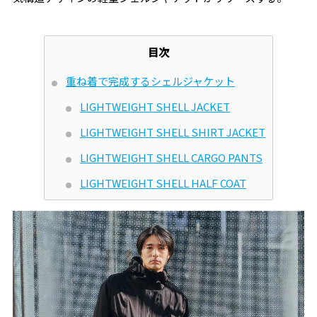
目次
重ね着で完成するシェルジャケット
LIGHTWEIGHT SHELL JACKET
LIGHTWEIGHT SHELL SHIRT JACKET
LIGHTWEIGHT SHELL CARGO PANTS
LIGHTWEIGHT SHELL HALF COAT