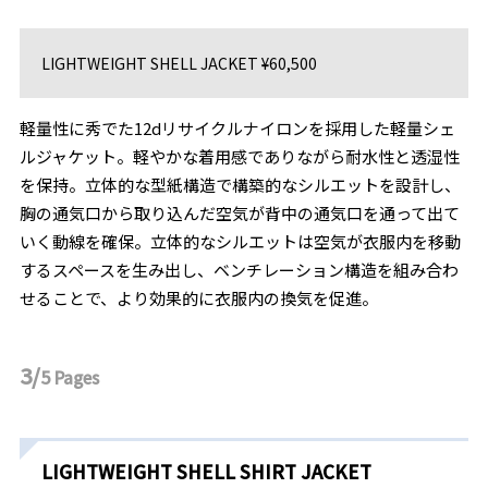
LIGHTWEIGHT SHELL JACKET ¥60,500
軽量性に秀でた12dリサイクルナイロンを採⽤した軽量シェ
ルジャケット。軽やかな着⽤感でありながら耐⽔性と透湿性
を保持。⽴体的な型紙構造で構築的なシルエットを設計し、
胸の通気⼝から取り込んだ空気が背中の通気⼝を通って出て
いく動線を確保。⽴体的なシルエットは空気が⾐服内を移動
するスペースを⽣み出し、ベンチレーション構造を組み合わ
せることで、より効果的に⾐服内の換気を促進。
3/
5
Pages
LIGHTWEIGHT SHELL SHIRT JACKET