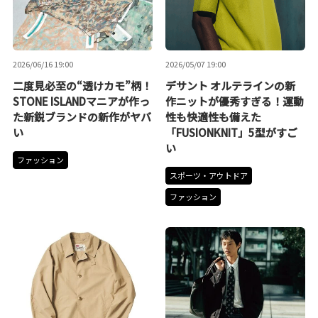
2026/06/16 19:00
2026/05/07 19:00
二度見必至の“透けカモ”柄！
デサント オルテラインの新
STONE ISLANDマニアが作っ
作ニットが優秀すぎる！運動
た新鋭ブランドの新作がヤバ
性も快適性も備えた
い
「FUSIONKNIT」5型がすご
い
ファッション
スポーツ・アウトドア
ファッション