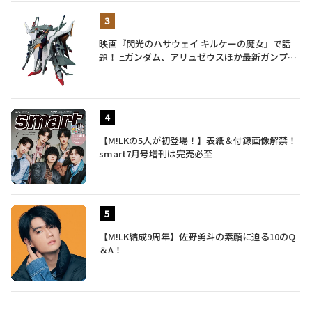
映画『閃光のハサウェイ キルケーの魔女』で話
題！ Ξガンダム、アリュゼウスほか最新ガンプラ
を一挙紹介
【M!LKの5人が初登場！】表紙＆付録画像解禁！
smart7月号増刊は完売必至
【M!LK結成9周年】佐野勇斗の素顔に迫る10のQ
＆A！