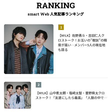
RANKING
人気記事ランキング
smart Web
【M!LK】佐野勇斗・吉田仁人ク
ロストーク！お互いの"取説"の精
度が高い…メンバー5人の現在地
も語る
【M!LK】山中柔太朗・塩﨑太智・曽野舜太クロ
ストーク！「友達にしたら最高」「人類の中で桁
外れに面白い」3人のメンバー愛が尊い