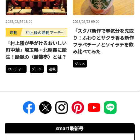
2025/02/24 18:00
2025/02/23 09:00
「スタバ新作で春気分を先取
連載
村上 隆の連載 アーテ
り！ふわりとサクラ香る新作
ィストが創るモノ
「村上隆が手がけるおいしい
フラペチーノとソイラテを飲
町中華」埼玉県・北朝霞に誕
み比べてみた
生！話題の〈囍鵲亭〉とは？
グルメ
カルチャー
グルメ
連載
smart最新号