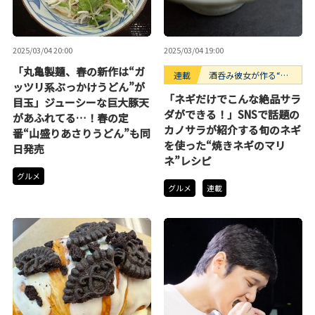
2025/03/04 20:00
2025/03/04 19:00
「丸亀製麺、春の新作は“ガ
連載
酒呑み彼女が作る“つ
ッツリ系ぶっかけうどん”が
まみ系サラダ”
「ネギだけでこんな絶品サラ
目玉」ジューシーな巨大豚天
ダができる！」SNSで話題の
があふれてる…！春の定
カノサラが紹介する旬のネギ
番“山盛りあさりうどん”も同
を使った“焼きネギのマリ
日発売
ネ”レシピ
グルメ
グルメ
連載