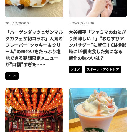
2025/02/28 20:00
2025/02/28 17:30
「ハーゲンダッツとサンマル
大谷翔平「ファミマのおにぎ
クカフェが初コラボ」人気の
り美味しい！」“おむすびア
フレーバー“クッキー＆クリ
ンバサダー”に就任！CM撮影
ーム”の味わいをたっぷり堪
時に19個実食した気になる
能できる期間限定メニュー
新作の味わいは？
が“口福”すぎた……
グルメ
スポーツ・アウトドア
グルメ