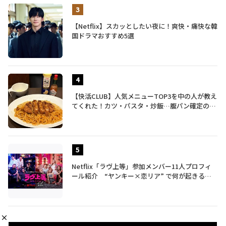
【Netflix】スカッとしたい夜に！爽快・痛快な韓
国ドラマおすすめ5選
【快活CLUB】人気メニューTOP3を中の人が教え
てくれた！カツ・パスタ・炒飯…腹パン確定のガ
ッツリ飯を食べ尽くす
Netflix「ラヴ上等」参加メンバー11人プロフィ
ール紹介 “ヤンキー×恋リア” で何が起きる？
地上波では絶対に放送できない究極の恋リアが爆
誕