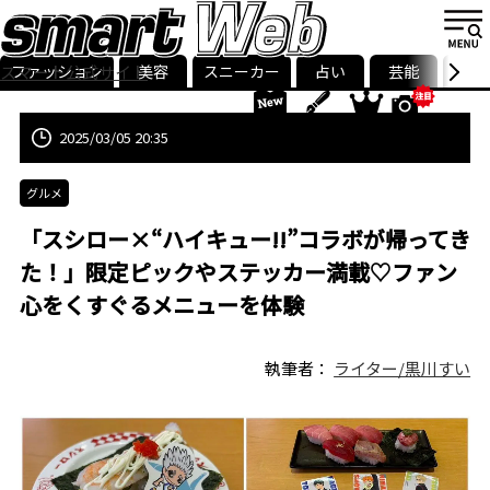
ファッション
美容
スニーカー
占い
芸能
グル
スマート公式サイト
ストリ
smart最新号
記事一覧
ランキング
2025/03/05 20:35
グルメ
「スシロー×“ハイキュー!!”コラボが帰ってき
た！」限定ピックやステッカー満載♡ファン
心をくすぐるメニューを体験
執筆者：
ライター/黒川すい