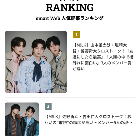
RANKING
人気記事ランキング
smart Web
【M!LK】山中柔太朗・塩﨑太
智・曽野舜太クロストーク！「友
達にしたら最高」「人類の中で桁
外れに面白い」3人のメンバー愛
が尊い
【M!LK】佐野勇斗・吉田仁人クロストーク！お
互いの"取説"の精度が高い…メンバー5人の現在
地も語る