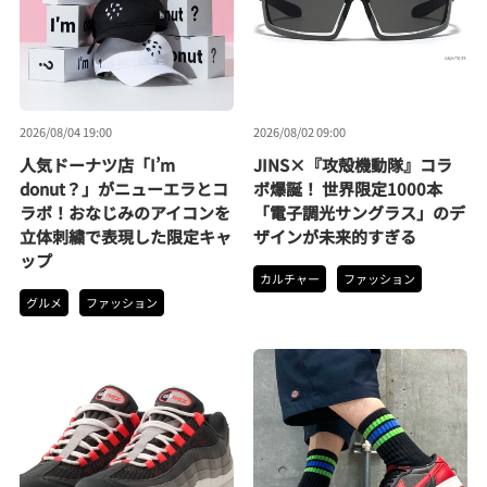
2026/08/04 19:00
2026/08/02 09:00
人気ドーナツ店「I’m
JINS×『攻殻機動隊』コラ
donut？」がニューエラとコ
ボ爆誕！ 世界限定1000本
ラボ！おなじみのアイコンを
「電子調光サングラス」のデ
立体刺繍で表現した限定キャ
ザインが未来的すぎる
ップ
カルチャー
ファッション
グルメ
ファッション