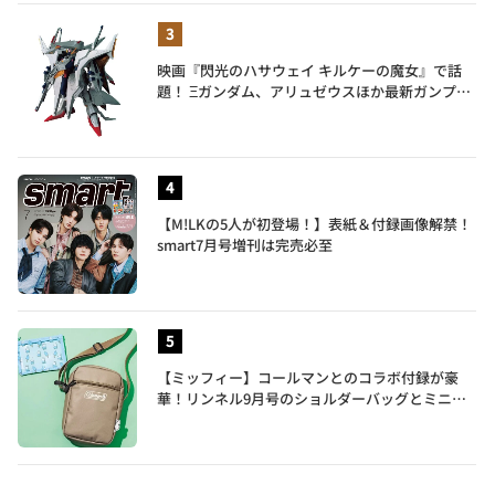
映画『閃光のハサウェイ キルケーの魔女』で話
題！ Ξガンダム、アリュゼウスほか最新ガンプラ
を一挙紹介
【M!LKの5人が初登場！】表紙＆付録画像解禁！
smart7月号増刊は完売必至
【ミッフィー】コールマンとのコラボ付録が豪
華！リンネル9月号のショルダーバッグとミニリ
ュック付きトートバッグが話題