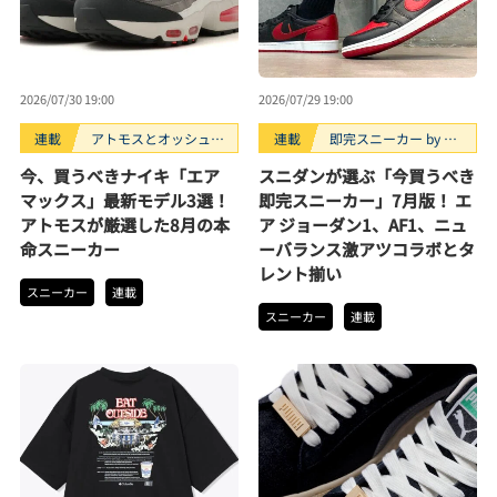
2026/07/30 19:00
2026/07/29 19:00
連載
アトモスとオッシュマ
連載
即完スニーカー by ス
ンズが選ぶ、買うべき
ニダン
今、買うべきナイキ「エア
スニダンが選ぶ「今買うべき
スニーカー3選。
マックス」最新モデル3選！
即完スニーカー」7月版！ エ
アトモスが厳選した8月の本
ア ジョーダン1、AF1、ニュ
命スニーカー
ーバランス激アツコラボとタ
レント揃い
スニーカー
連載
スニーカー
連載