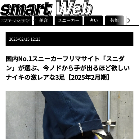
ファッション
美容
スニーカー
占い
芸能
グル
スマート公式サイト
ストリ
smart最新号
記事一覧
ランキング
2025/02/15 12:23
国内No.1スニーカーフリマサイト「スニダ
ン」が選ぶ、今ノドから手が出るほど欲しい
ナイキの激レアな3足【2025年2月期】