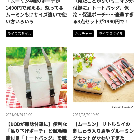
「ムーミン4種のポーチが
「見たことがないミニオンが
1400円で買える」怒ってる
付録に」トートバッグ、保
ムーミンも!? サイズ違いで使
冷・保温ポーチ……豪華すぎ
い方いろいろ
る3点セットが1440円で！
ライフスタイル
カルチャー
ライフスタイル
2024/06/20 19:00
2024/05/20 19:30
【DODが雑誌付録に】便利な
【ムーミン】 リトルミイの
「吊り下げポーチ」と保冷機
刺しゅう入り眉毛グルーミン
能付き「トートバッグ」を徹
グセットがかわいすぎた