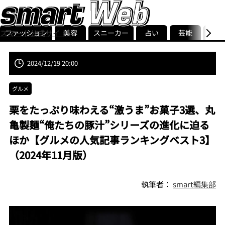
ファッション
美容
スニーカー
占い
芸能
グル
スマート公式サイト
ストリ
smart最新号
記事一覧
ランキング
2024/12/19 20:00
グルメ
栗をたっぷり味わえる“激うま”お菓子3選、丸
亀製麺“俺たちの豚汁”シリーズの進化に迫る
ほか【グルメの人気記事ランキングベスト3】
（2024年11月版）
執筆者：
smart編集部