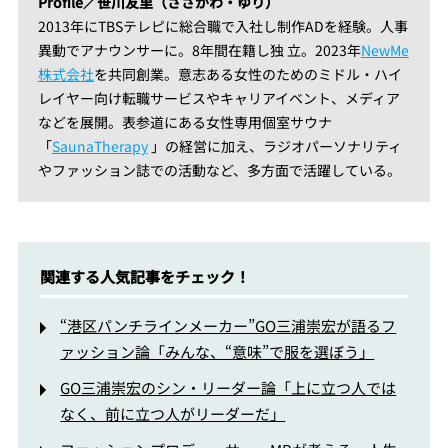
Profile／笹川友里（ささがわ・ゆり）
2013年にTBSテレピに総合職で入社し制作ADを経験。人事
異動でアナウンサーに。8年間在籍し独
立。2023年
NewMe
株式会社
を共同創業。意志ある女性のためのミドル・ハイ
レイヤー向け転職サービスやキャリアイベント、メディア
などを展開。表参道にある女性専用個室サウナ
「
SaunaTherapy
」の経営に加え、ラジオパーソナリティ
やファッション誌での活動など、多方面で活躍している。
関連する人気記事をチェック！
“港区パンチラインメーカー”GO三浦崇宏が語るフ
ァッション論「みんな、“意味”で服を選ぼう」
GO三浦崇宏のシン・リーダー論「上に立つ人では
なく、前に立つ人がリーダーだ」