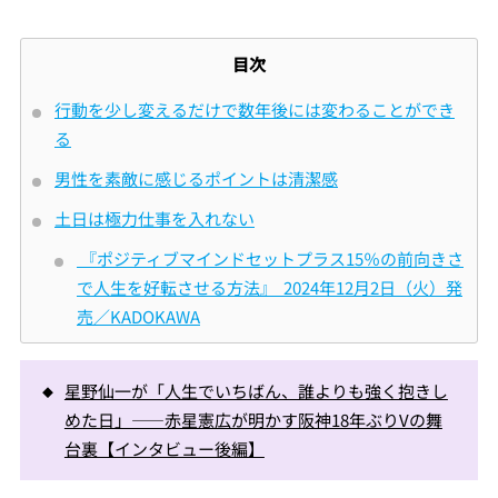
目次
行動を少し変えるだけで数年後には変わることができ
る
男性を素敵に感じるポイントは清潔感
土日は極力仕事を入れない
『ポジティブマインドセットプラス15％の前向きさ
で人生を好転させる方法』 2024年12月2日（火）発
売／KADOKAWA
星野仙一が「人生でいちばん、誰よりも強く抱きし
めた日」――赤星憲広が明かす阪神18年ぶりVの舞
台裏【インタビュー後編】