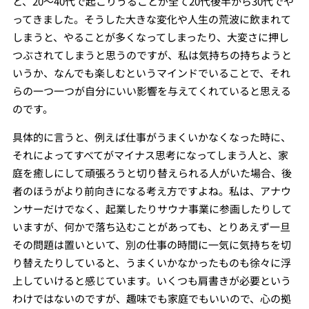
と、20〜40代で起こりうることが全て20代後半から30代でや
ってきました。そうした大きな変化や人生の荒波に飲まれて
しまうと、やることが多くなってしまったり、大変さに押し
つぶされてしまうと思うのですが、私は気持ちの持ちようと
いうか、なんでも楽しむというマインドでいることで、それ
らの一つ一つが自分にいい影響を与えてくれていると思える
のです。
具体的に言うと、例えば仕事がうまくいかなくなった時に、
それによってすべてがマイナス思考になってしまう人と、家
庭を癒しにして頑張ろうと切り替えられる人がいた場合、後
者のほうがより前向きになる考え方ですよね。私は、アナウ
ンサーだけでなく、起業したりサウナ事業に参画したりして
いますが、何かで落ち込むことがあっても、とりあえず一旦
その問題は置いといて、別の仕事の時間に一気に気持ちを切
り替えたりしていると、うまくいかなかったものも徐々に浮
上していけると感じています。いくつも肩書きが必要という
わけではないのですが、趣味でも家庭でもいいので、心の拠