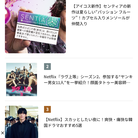
【アイコス新作】センティアの新
作は夏らしい“パッション フルー
ツ”！カプセル入りメンソールが
仲間入り
Netflix『ラヴ上等』シーズン2、参加する“ヤンキ
ー男女11人”を一挙紹介！顔面タトゥー美容師、
元暴走族総長、人気キャバ嬢も
【Netflix】スカッとしたい夜に！爽快・痛快な韓
国ドラマおすすめ5選