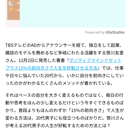
Powered by 
GliaStudios
Mute
TBSテレビのADからアナウンサーを経て、独立をして起業、
雑誌のモデルを務めるなど多岐にわたる活躍をする笹川友里
さん。12月2日に発売した著書『
ポジティブマインドセット
プラス15%の前向きさで人生を好転させる方法
』では、仕事
や日々に悩んでいた20代から、いかに自分を前向きにしてい
ったのかがわかるたくさんのメソッドが書かれている。
それはベースの自分を大きく変えるものではなく、毎日の行
動や思考をほんの少し変えるだけという今すぐできるものば
かり。普段よりもほんのわずか「15％の前向きさ」で人生が
変わる方法は、20代男子にも役立つものばかりだ。笹川さん
が考える20代男子の人生が好転するための方法とは？