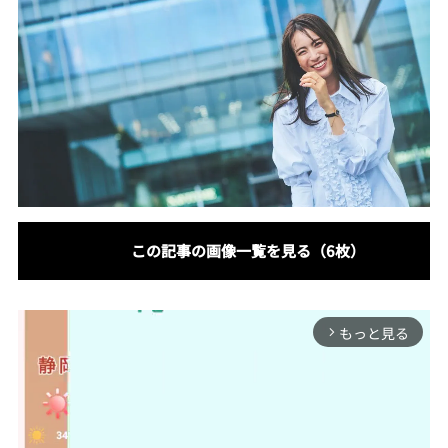
この記事の画像一覧を見る（6枚）
もっと見る
arrow_forward_ios