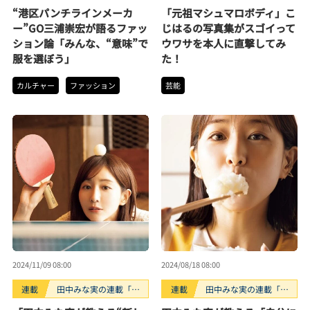
“港区パンチラインメーカ
「元祖マシュマロボディ」こ
ー”GO三浦崇宏が語るファッ
じはるの写真集がスゴイって
ション論「みんな、“意味”で
ウワサを本人に直撃してみ
服を選ぼう」
た！
カルチャー
ファッション
芸能
2024/11/09 08:00
2024/08/18 08:00
連載
田中みな実の連載「と
連載
田中みな実の連載「と
なりのみな実さん」
なりのみな実さん」