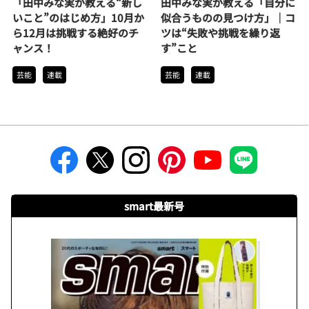
「田中みな実が教える“新し
田中みな実が教える「自分に
いこと”のはじめ方」10月か
似合うものの見つけ方」｜コ
ら12月は挑戦する絶好のチ
ツは“失敗や挑戦を繰り返
ャンス！
す”こと
芸能
連載
芸能
連載
smart最新号