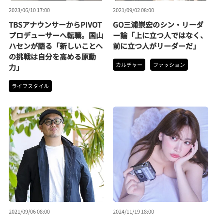
2023/06/10 17:00
2021/09/02 08:00
TBSアナウンサーからPIVOT
GO三浦崇宏のシン・リーダ
プロデューサーへ転職。国山
ー論「上に立つ人ではなく、
ハセンが語る「新しいことへ
前に立つ人がリーダーだ」
の挑戦は自分を高める原動
カルチャー
ファッション
力」
ライフスタイル
2021/09/06 08:00
2024/11/19 18:00