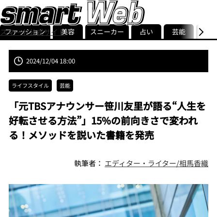
ファッション
美容
スニーカー
占い
芸能
グル
スマート公式サイト
ストリ
smart最新号
記事一覧
ランキング
2024/12/04 18:00
ライフスタイル
芸能
「元TBSアナウンサー笹川友里が語る“人生を
好転させる方法”」15%の前向きさで変われ
る！メソッドを説いた書籍を発売
執筆者：
エディター・ライター/相馬香織