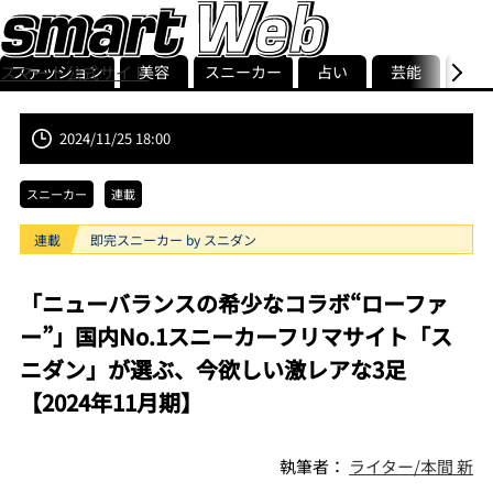
ファッション
美容
スニーカー
占い
芸能
グル
スマート公式サイト
ストリ
smart最新号
記事一覧
ランキング
2024/11/25 18:00
スニーカー
連載
連載
即完スニーカー by スニダン
「ニューバランスの希少なコラボ“ローファ
ー”」国内No.1スニーカーフリマサイト「ス
ニダン」が選ぶ、今欲しい激レアな3足
【2024年11月期】
執筆者：
ライター/本間 新