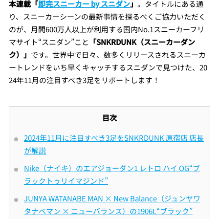
本連載「
即完スニーカー by スニダン
」
。タイトルにある通
り、スニーカーシーンの最新事情を探るべくご協力いただく
のが、月間600万人以上が利用する国内No.1スニーカーフリ
マサイト“スニダン”こと
「SNKRDUNK（スニーカーダン
ク）」
です。世界中で日々、数多くリリースされるスニーカ
ートレンドをいち早くキャッチするスニダンで見つけた、20
24年11月の注目すべき3足をリポートします！
目次
2024年11月に注目すべき3足をSNKRDUNK 原宿店 店長
が解説
Nike（ナイキ）のエアジョーダン1 レトロ ハイ OG“ブ
ラックトゥリイマジンド”
JUNYA WATANABE MAN × New Balance（ジュンヤワ
タナベマン × ニューバランス）の1906L“ブラック”