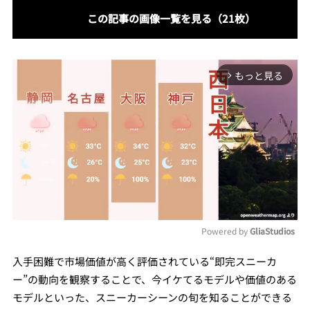
この記事の画像一覧を見る（21枚）
もっと見る
arrow_forward_ios
Powered by 
GliaStudios
Mute
入手困難で市場価値が高く評価されている“即完スニーカ
ー”の動向を観察することで、今イケてるモデルや価値のある
モデルといった、スニーカーシーンの旬を知ることができる