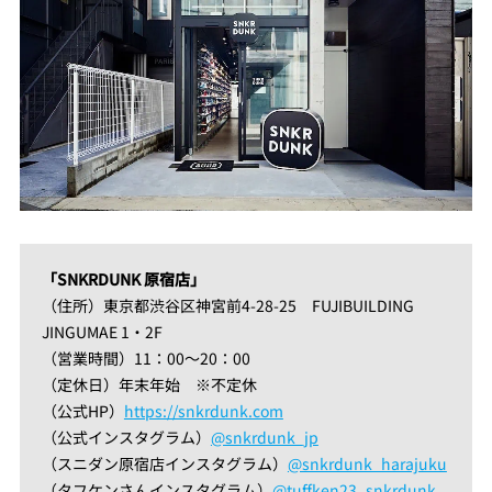
「SNKRDUNK 原宿店」
（住所）東京都渋谷区神宮前4-28-25 FUJIBUILDING
JINGUMAE 1・2F
（営業時間）11：00～20：00
（定休日）年末年始 ※不定休
（公式HP）
https://snkrdunk.com
（公式インスタグラム）
@snkrdunk_jp
（スニダン原宿店インスタグラム）
@snkrdunk_harajuku
（タフケンさんインスタグラム）
@tuffken23_snkrdunk