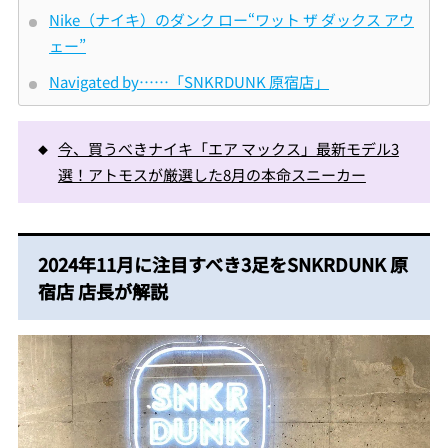
Nike（ナイキ）のダンク ロー“ワット ザ ダックス アウ
ェー”
Navigated by……「SNKRDUNK 原宿店」
今、買うべきナイキ「エア マックス」最新モデル3
選！アトモスが厳選した8月の本命スニーカー
2024年11月に注目すべき3足をSNKRDUNK 原
宿店 店長が解説