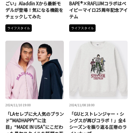
ごい」Aladdin Xから最新モ
BAPE®×RAFLUMコラボはベ
デルが登場！気になる機能を
イビーマイロ25周年記念アイ
チェックしてみた
テム
ライフスタイル
ライフスタイル
2024/11/10 19:00
2024/11/08 18:00
「LAセレブに大人気のブラン
「GUとストレンジャー・シ
ド“MADHAPPY”に注
ングスが再びコラボ！」全4
目」“MADE IN USA”にこだわ
シーズンを振り返る圧巻のラ