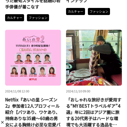
った最旬スタイルを話題の若
インナップ
手俳優が着こなす
カルチャー
ファッション
カルチャー
ファッション
2024/11/08 12:00
2024/11/10 09:00
Netflix『あいの里 シーズン
「おしゃれな旅好きが愛用す
2』参加者12人プロフィール
る“MY BESTトラベルギア”4
紹介【バツあり、ワケあり、
選」年に2回はアジア圏に旅
持病ありな35歳～60歳の男
する20代男子はハードな環
女による胸焼け必至な恋愛バ
境でも大活躍する逸品を…