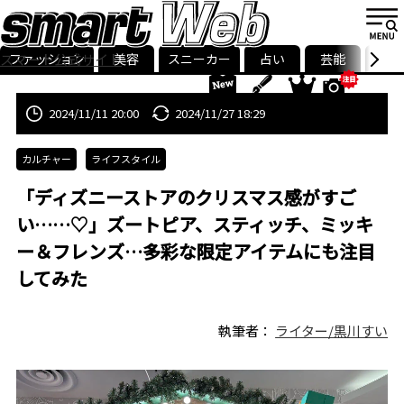
ファッション
美容
スニーカー
占い
芸能
グル
スマート公式サイト
ストリ
smart最新号
記事一覧
ランキング
2024/11/11 20:00
2024/11/27 18:29
カルチャー
ライフスタイル
「ディズニーストアのクリスマス感がすご
い……♡」ズートピア、スティッチ、ミッキ
ー＆フレンズ…多彩な限定アイテムにも注目
してみた
執筆者：
ライター/黒川すい