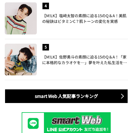
【M!LK】塩﨑太智の素顔に迫る15のQ＆A！美肌
の秘訣はビタミンC？肌トーンの変化を実感
【M!LK】佐野勇斗の素顔に迫る15のQ＆A！「家
に本格的なカラオケを…」夢を叶えた私生活を公
開
smart Web 人気記事ランキング