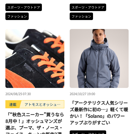
スポーツ・アウトドア
スポーツ・アウトドア
ファッション
ファッション
2024/08/25 07:30
2024/10/27 19:00
「アークテリクス人気シリー
連載
アトモスとオッシュマ
ズ最新作に初の…」軽くて暖
ンズが選ぶ、買うべき
「“秋色スニーカー”買うなら
かい！「Solano」のパワー
スニーカー3選。
8月中！」オッシュマンズが
アップぶりがすごい
選ぶ、プーマ、ザ・ノース・