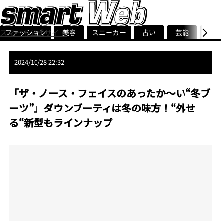
スマート公式サイト
ファッション
美容
スニーカー
占い
芸能
グル
ストリ
smart最新号
記事一覧
ランキング
2024/10/28 22:32
「ザ・ノース・フェイスのあったか～い“冬ブ
ーツ”」ダウンブーティは冬の味方！“外せ
る“新型もラインナップ