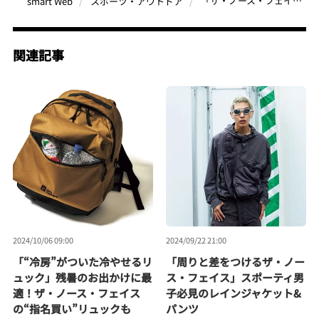
「ザ・ノース・フェイスのあったか～い“冬ブーツ”」ダウンブーティは冬の味方！“外せる“新型もラインナップ
smart Web
スポーツ・アウトドア
関連記事
2024/10/06 09:00
2024/09/22 21:00
「“冷房”がついた冷やせるリ
「周りと差をつけるザ・ノー
ュック」残暑のお出かけに最
ス・フェイス」スポーティ男
適！ザ・ノース・フェイス
子必見のレインジャケット&
の“指名買い”リュックも
パンツ