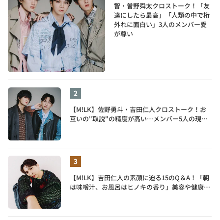
智・曽野舜太クロストーク！「友
達にしたら最高」「人類の中で桁
外れに面白い」3人のメンバー愛
が尊い
【M!LK】佐野勇斗・吉田仁人クロストーク！お
互いの"取説"の精度が高い…メンバー5人の現在
地も語る
【M!LK】吉田仁人の素顔に迫る15のQ＆A！「朝
は味噌汁、お風呂はヒノキの香り」美容や健康習
慣を明かす