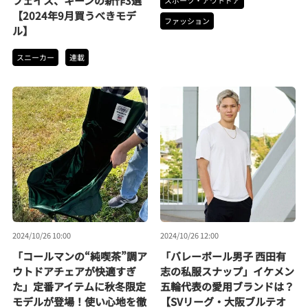
フェイス、キーンの新作3選
スポーツ・アウトドア
【2024年9月買うべきモデ
ファッション
ル】
スニーカー
連載
2024/10/26 10:00
2024/10/26 12:00
「コールマンの“純喫茶”調ア
「バレーボール男子 西田有
ウトドアチェアが快適すぎ
志の私服スナップ」イケメン
た」定番アイテムに秋冬限定
五輪代表の愛用ブランドは？
モデルが登場！使い心地を徹
【SVリーグ・大阪ブルテオ