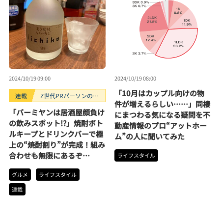
2024/10/19 09:00
2024/10/19 08:00
「10月はカップル向けの物
連載
Z世代PRパーソンのキ
件が増えるらしい……」同棲
ニナルTrendope
「バーミヤンは居酒屋顔負け
にまつわる気になる疑問を不
の飲みスポット!?」焼酎ボト
動産情報のプロ“アットホー
ルキープとドリンクバーで極
ム”の人に聞いてみた
上の“焼酎割り”が完成！組み
合わせも無限にあるぞ…
ライフスタイル
グルメ
ライフスタイル
連載