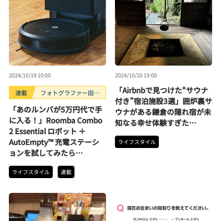
2024/10/19 10:00
2024/10/20 19:00
「Airbnbで見つけた“サウナ
連載
フォトグラファー田中
付き”宿泊施設3選」囲炉裏サ
利幸のガジェット“ガ
「あのルンバが5万円代で手
ウナがある鎌倉の隠れ宿が未
チ”レビュー
に入る！」Roomba Combo
知なる幸せ体験すぎた…
2 Essential ロボット ＋
AutoEmpty™ 充電ステーシ
ライフスタイル
ョンを試してみたら…
ライフスタイル
連載