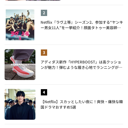
Netflix『ラヴ上等』シーズン2、参加する“ヤンキ
ー男女11人”を一挙紹介！顔面タトゥー美容師、
元暴走族総長、人気キャバ嬢も
アディダス新作「HYPERBOOST」は高クッショ
ンが魅力！弾むような履き心地でランニングがも
っと楽しく
【Netflix】スカッとしたい夜に！爽快・痛快な韓
国ドラマおすすめ5選