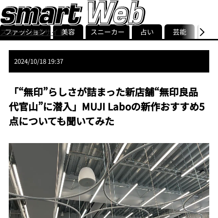
ファッション
美容
スニーカー
占い
芸能
グル
スマート公式サイト
ストリ
smart最新号
記事一覧
ランキング
2024/10/18 19:37
「“無印”らしさが詰まった新店舗“無印良品
代官山”に潜入」MUJI Laboの新作おすすめ5
点についても聞いてみた