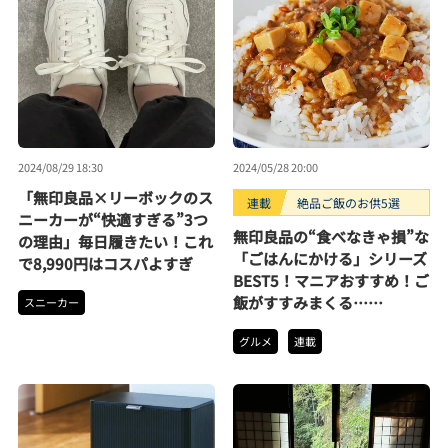
2024/08/29 18:30
2024/05/28 20:00
「無印良品×リーボックのス
連載
絶品ご飯のお供5選
ニーカーが“快適すぎる”3つ
無印良品の“食べなきゃ損”な
の理由」毎日履きたい！これ
「ごはんにかける」シリーズ
で8,990円はコスパよすぎ
BEST5！マニアおすすめ！ご
飯がすすみまくる……
スニーカー
グルメ
連載