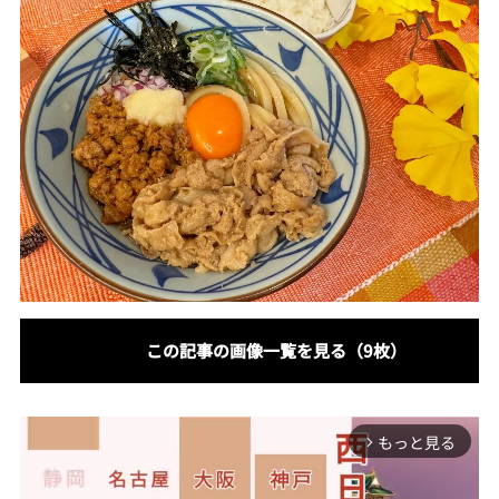
この記事の画像一覧を見る（9枚）
もっと見る
arrow_forward_ios