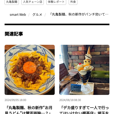
丸亀製麺
人気チェーン店
体験レポート
外食
「丸亀製麺、秋の新作がパンチ効いてて最高…」肉感あふれるスタミナ系うどんが無敵の旨さ！グルメライター絶賛の「旨辛 肉盛りまぜ玉うどん」
smart Web
グルメ
関連記事
2024/09/05 18:00
2024/08/18 08:30
「丸亀製麺、秋の新作“お月
「デカ盛りすぎて一人で行っ
見うどん”は賛否両論…？」
てはいけない喫茶店」埼玉を