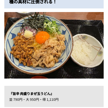
種の具材に圧倒される！
『旨辛 肉盛りまぜ玉うどん』
並 790円・大 950円・得 1,110円