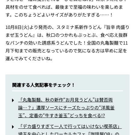
具材をのせて食べれば、最後まで至福の味わいを楽しめま
す。このちょうどよいサイズがありがたすぎる……！
10月8日(火)より発売の、スタミナ系新作うどん『旨辛 肉盛り
まぜ玉うどん』は、秋口のつかれもぶっとぶ、食べ応え抜群
なパンチの効いた誘惑系うどんでした！全国の丸亀製麺で11
月下旬までの販売となっているので気になる方は早めに足を
運んでみてくださいね。
関連する人気記事をチェック！
「丸亀製麺、秋の新作“お月見うどん”は賛否両
論…？」濃厚ソースにチーズたっぷりの“洋風釜
玉”、定番の“牛すき釜玉”どっちを食べる!?
「デカ盛りすぎて一人で行ってはいけない喫茶店」
埼玉を中心としたローカルカフェ「珈琲屋OB」の