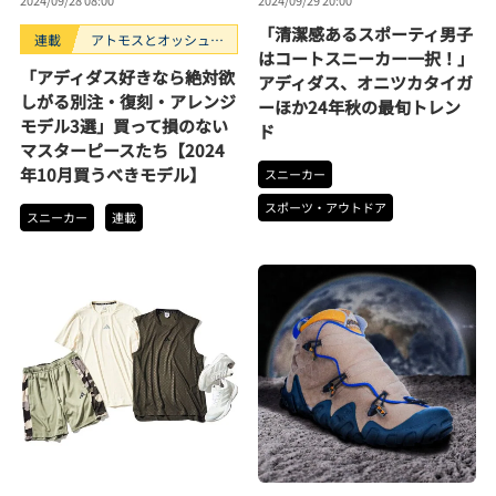
2024/09/28 08:00
2024/09/29 20:00
「清潔感あるスポーティ男子
連載
アトモスとオッシュマ
はコートスニーカー一択！」
ンズが選ぶ、買うべき
「アディダス好きなら絶対欲
アディダス、オニツカタイガ
スニーカー3選。
しがる別注・復刻・アレンジ
ーほか24年秋の最旬トレン
モデル3選」買って損のない
ド
マスターピースたち【2024
年10月買うべきモデル】
スニーカー
スポーツ・アウトドア
スニーカー
連載