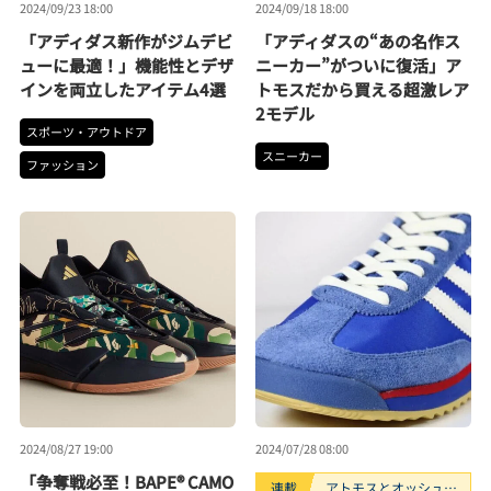
2024/09/23 18:00
2024/09/18 18:00
「アディダス新作がジムデビ
「アディダスの“あの名作ス
ューに最適！」機能性とデザ
ニーカー”がついに復活」ア
インを両立したアイテム4選
トモスだから買える超激レア
2モデル
スポーツ・アウトドア
スニーカー
ファッション
2024/08/27 19:00
2024/07/28 08:00
「争奪戦必至！BAPE® CAMO
連載
アトモスとオッシュマ