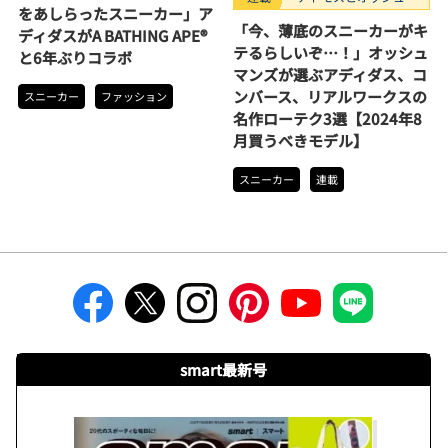
をあしらったスニーカー」ア
ンズが選ぶ、買うべき
「今、薄底のスニーカーがキ
ディダスがA BATHING APE®
スニーカー3選。
テるらしいぞ…！」オッシュ
と6年ぶりコラボ
マンズが選ぶアディダス、コ
ンバース、リアルワークスの
スニーカー
ファッション
名作ローテク3選【2024年8
月買うべきモデル】
スニーカー
連載
smart最新号