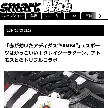
ファッション
美容
スニーカー
占い
芸能
グル
スマート公式サイト
ストリ
smart最新号
記事一覧
ランキング
2024/10/03 22:17
「赤が効いたアディダス“SAMBA”」eスポー
ツはかっこいい！クレイジーラクーン、アト
モスとのトリプルコラボ