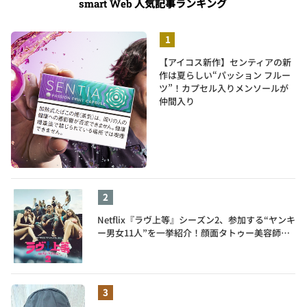
人気記事ランキング
smart Web
【アイコス新作】センティアの新
作は夏らしい“パッション フルー
ツ”！カプセル入りメンソールが
仲間入り
Netflix『ラヴ上等』シーズン2、参加する“ヤンキ
ー男女11人”を一挙紹介！顔面タトゥー美容師、
元暴走族総長、人気キャバ嬢も