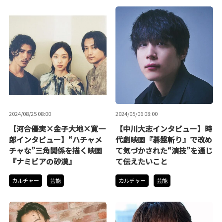
2024/08/25 08:00
2024/05/06 08:00
【河合優実×金子大地×寛一
【中川大志インタビュー】時
郎インタビュー】“ハチャメ
代劇映画『碁盤斬り』で改め
チャな”三角関係を描く映画
て気づかされた“演技”を通じ
『ナミビアの砂漠』
て伝えたいこと
カルチャー
芸能
カルチャー
芸能