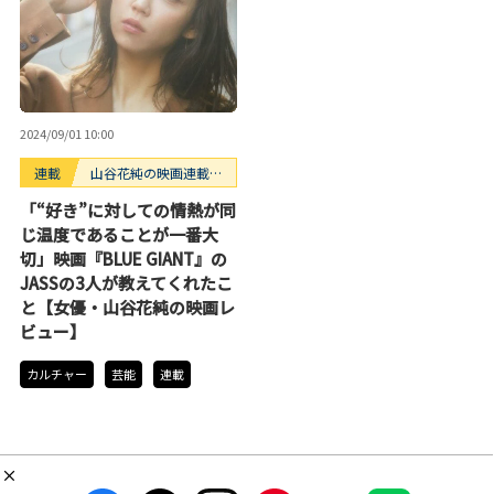
2024/09/01 10:00
連載
山谷花純の映画連載
「All is True」
「“好き”に対しての情熱が同
じ温度であることが一番大
切」映画『BLUE GIANT』の
JASSの3人が教えてくれたこ
と【女優・山谷花純の映画レ
ビュー】
カルチャー
芸能
連載