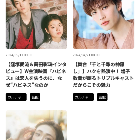
2024/05/11 08:00
2024/04/21 08:00
【窪塚愛流＆蒔田彩珠インタ
【舞台「千と千尋の神隠
ビュー】W主演映画『ハピネ
し」】ハクを熱演中！ 増子
ス』は恋人を失うのに、な
敦貴が語るトリプルキャスト
ぜ“ハピネス”なのか
だからこその魅力
カルチャー
芸能
カルチャー
芸能