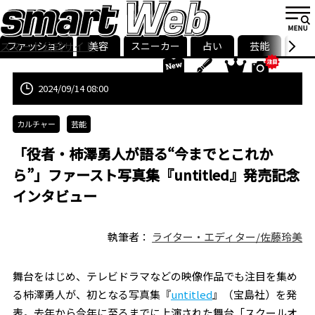
ファッション
美容
スニーカー
占い
芸能
グル
スマート公式サイト
ストリ
smart最新号
記事一覧
ランキング
2024/09/14 08:00
カルチャー
芸能
「役者・柿澤勇人が語る“今までとこれか
ら”」ファースト写真集『untitled』発売記念
インタビュー
執筆者：
ライター・エディター/佐藤玲美
舞台をはじめ、テレビドラマなどの映像作品でも注目を集め
る柿澤勇人が、初となる写真集『
untitled
』（宝島社）を発
表。去年から今年に至るまでに上演された舞台「スクールオ