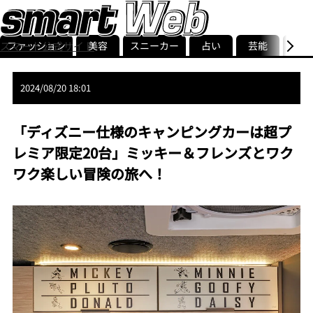
ファッション
美容
スニーカー
占い
芸能
グル
スマート公式サイト
ストリ
smart最新号
記事一覧
ランキング
2024/08/20 18:01
「ディズニー仕様のキャンピングカーは超プ
レミア限定20台」ミッキー＆フレンズとワク
ワク楽しい冒険の旅へ！