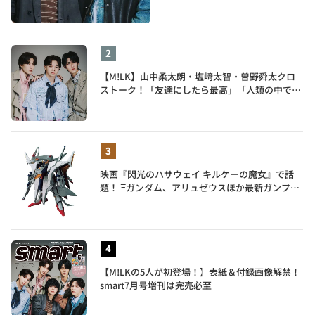
【M!LK】山中柔太朗・塩﨑太智・曽野舜太クロ
ストーク！「友達にしたら最高」「人類の中で桁
外れに面白い」3人のメンバー愛が尊い
映画『閃光のハサウェイ キルケーの魔女』で話
題！ Ξガンダム、アリュゼウスほか最新ガンプラ
を一挙紹介
【M!LKの5人が初登場！】表紙＆付録画像解禁！
smart7月号増刊は完売必至