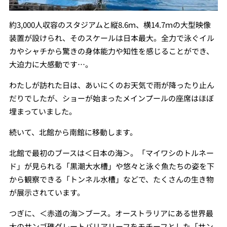
約3,000人収容のスタジアムと縦8.6ｍ、横14.7ｍの大型映像
装置が設けられ、そのスケールは日本最大。全力で泳ぐイル
カやシャチから驚きの身体能力や知性を感じることができ、
大迫力に大感動です…。
わたしが訪れた日は、あいにくのお天気で雨が降ったり止ん
だりでしたが、ショーが始まったメインプールの座席はほぼ
埋まっていました。
続いて、北館から南館に移動します。
北館で最初のブースは＜日本の海＞。「マイワシのトルネー
ド」が見られる「黒潮大水槽」や悠々と泳ぐ魚たちの姿を下
から観察できる「トンネル水槽」などで、たくさんの生き物
が展示されています。
つぎに、＜赤道の海＞ブース。オーストラリアにある世界最
大のサンゴ礁グレートバリアリーフをモチーフとした「サン