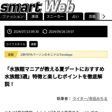
ファッション
美容
スニーカー
占い
芸能
グル
スマート公式サイト
ストリ
smart最新号
記事一覧
ランキング
2024/07/13 09:30
2024/09/26 19:07
ライフスタイル
連載
連載
Z世代PRパーソンのキニナルTrendope
「水族館マニアが教える夏デートにおすすめ
水族館3選」特徴と楽しむポイントを徹底解
説！
執筆者：
ライター/寺田みちる