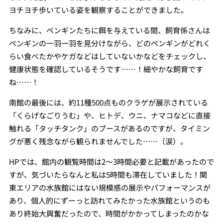
ヨチヨチ歩いている姿を観察することができました。
ちなみに、ペンギンたちに餌を与えている間、飼育係さんは
ペンギンの一羽一羽を見分けながら、どのペンギンがどれく
らい食べたかやケガなどはしていないかなどをチェックし、
健康状態を確認しているそうです……！細やかな飼育です
ね……！
南館の最後には、約11種500点ものクラゲが展示されている
「くらげなごりうむ」や、ヒトデ、ウニ、ナマコなどに直接
触れる「タッチタンク」のブースがあるのですが、タイミン
グが悪く残念ながら観られませんでした……（涙）。
HPでは、館内の観覧時間は2～3時間必要と記載があったので
すが、気づいたらなんと私は5時間も滞在していました！関
東エリアの水族館にはない規模感の展示やパフォーマンスが
あり、個人的にずーっと訪れてみたかった水族館というのも
あり終始大興奮だったので、時間がかかってしまったのかな