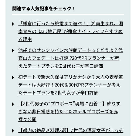
関連する人気記事をチェック！
「鎌倉に行ったら終電まで遊べ！」湘南生まれ、湘
南育ちの“ほぼ地元民”が鎌倉ナイトライフをすすめ
る理由
池袋でのサンシャイン水族館デートってどうよ？代
官山カフェデートは好評!?20代PRプランナーが考
えたデートプランをZ世代女子が辛口評価
初デートで新大久保はアリかナシか？大人の表参道
デートは大好評！20代＆30代PRプランナーが考え
たデートプランをZ世代女子が辛口評価
【Z世代男子の“プロポーズ”現場に密着！】飾りす
ぎない非日常感を持たせたホテルプロポーズを赤
裸々公開
【都内の絶品〆料理3選】Z世代の酒豪女子がこっそ