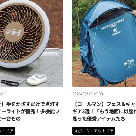
00
2026/06/12 19:00
ン】手をかざすだけで点灯す
【コールマン】フェス＆キャ
リーライトが優秀！多機能フ
ギア3選！「もう地面には座
に一台もの
思った優秀アイテムたち
ウトドア
スポーツ・アウトドア