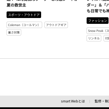
夏の救世主
ダー」＆「
も日常でも
スポーツ・アウトドア
ファッション
Coleman（コールマン）
アウトドアギア
Snow Peak
暑さ対策
リンネル
付
smart Webとは
監修・執