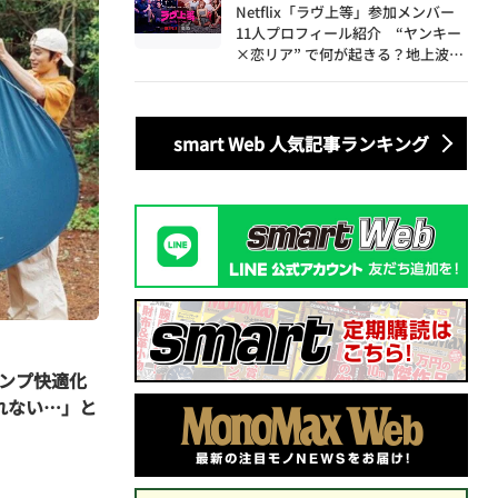
Netflix「ラヴ上等」参加メンバー
11人プロフィール紹介 “ヤンキー
×恋リア” で何が起きる？地上波で
は絶対に放送できない究極の恋リア
が爆誕
smart Web 人気記事ランキング
ンプ快適化
れない…」と