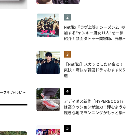
Netflix『ラヴ上等』シーズン2、参
加する“ヤンキー男女11人”を一挙
紹介！顔面タトゥー美容師、元暴走
族総長、人気キャバ嬢も
【Netflix】スカッとしたい夜に！
爽快・痛快な韓国ドラマおすすめ5
選
「完売しそうな豪華付録」チャムスのマルチツールは一つで11役!? ブリキケースもかわいすぎる…
アディダス新作「HYPERBOOST」
は高クッションが魅力！弾むような
履き心地でランニングがもっと楽し
く