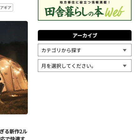
アギア
アーカイブ
ぎる新作2ル
対応で快適す