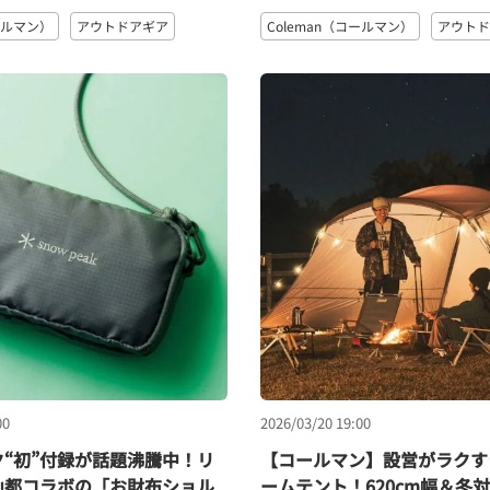
コールマン）
アウトドアギア
Coleman（コールマン）
アウトド
00
2026/03/20 19:00
“初”付録が話題沸騰中！リ
【コールマン】設営がラクす
山都コラボの「お財布ショル
ームテント！620cm幅＆冬