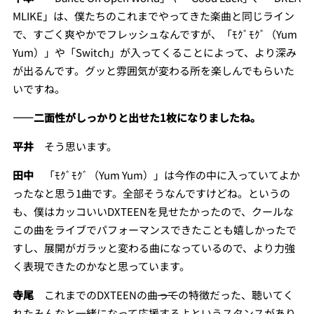
MLIKE」は、僕たちのこれまでやってきた楽曲と同じライン
で、すごく爽やかでフレッシュなんですが、「ﾓｸﾞﾓｸﾞ（Yum
Yum）」や「Switch」が入ってくることによって、より深み
が出るんです。グッと雰囲気が変わる所を楽しんでもらいた
いですね。
――二面性がしっかりと出せた1枚になりましたね。
平井
そう思います。
田中
「ﾓｸﾞﾓｸﾞ（Yum Yum）」は今作の中に入っていてよか
ったなと思う1曲です。全部そうなんですけどね。というの
も、僕はカッコいいDXTEENを見せたかったので、クールな
この曲をライブでパフォーマンスできたことも嬉しかったで
すし、展開がガラッと変わる曲になっているので、より力強
く表現できたのかなと思っています。
寺尾
これまでのDXTEENの曲
って
の特徴だった、聴いてく
れたみんなと一緒になって応援するよというスタンスがあり