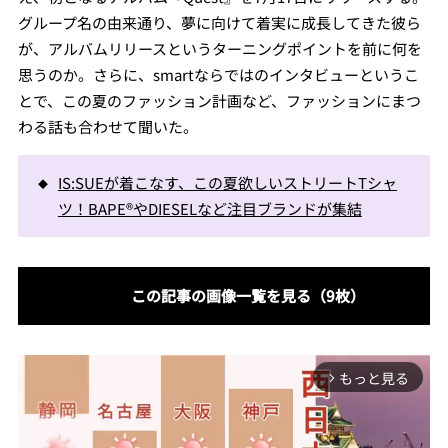
グループ名の由来通り、夢に向けて着実に成長してきた彼ら
が、アルバムリリースというターニングポイントを前に何を
思うのか。さらに、smartならではのインタビューというこ
とで、この夏のファッション計画など、ファッションにまつ
わる話も合わせて聞いた。
IS:SUEが着こなす、この夏欲しいストリートTシャ
ツ！BAPE®やDIESELなど注目ブランドが集結
この記事の画像一覧を見る（9枚）
もっと見る
arrow_forward_ios