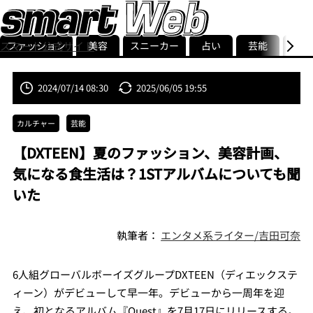
ファッション
美容
スニーカー
占い
芸能
グル
スマート公式サイト
ストリ
smart最新号
記事一覧
ランキング
2024/07/14 08:30
2025/06/05 19:55
カルチャー
芸能
【DXTEEN】夏のファッション、美容計画、
気になる食生活は？1STアルバムについても聞
いた
執筆者：
エンタメ系ライター/吉田可奈
6人組グローバルボーイズグループDXTEEN（ディエックステ
ィーン）がデビューして早一年。デビューから一周年を迎
え、初となるアルバム『Quest』を7月17日にリリースする。