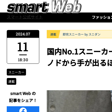
スマート公式サイト
ファッショ
2024.07
連載
即完スニーカー by スニダン
11
国内No.1スニー
18:30
ノドから手が出るほ
スニーカー
連載
smart Web の
記事をシェア！