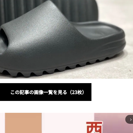
この記事の画像一覧を見る（23枚）
arrow_forward_ios