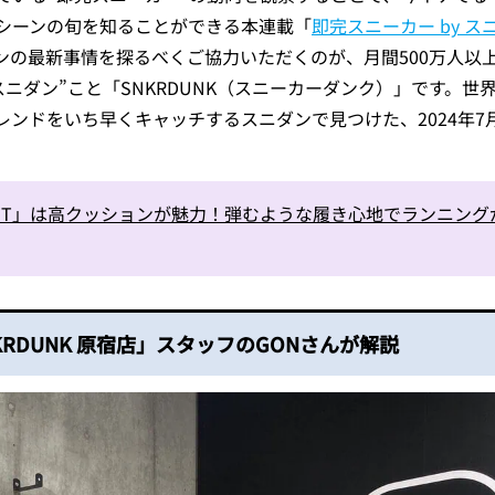
M
シーンの旬を知ることができる本連載「
即完スニーカー by ス
ンの最新事情を探るべくご協力いただくのが、月間500万人以
スニダン”こと「SNKRDUNK（スニーカーダンク）」です。世
ンドをいち早くキャッチするスニダンで見つけた、2024年7
OOST」は高クッションが魅力！弾むような履き心地でランニング
RDUNK 原宿店」スタッフのGONさんが解説