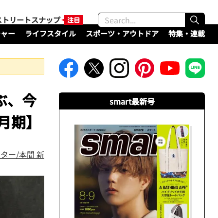
ストリートスナップ
チャー
ライフスタイル
スポーツ・アウトドア
特集・連載
ぶ、今
smart最新号
7月期】
ター/本間 新