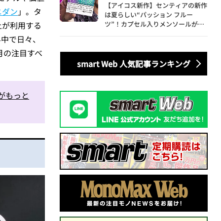
ute
【アイコス新作】センティアの新作
ニダン
」。タ
は夏らしい“パッション フルー
ツ”！カプセル入りメンソールが仲
上が利用する
間入り
界中で日々、
月の注目すべ
smart Web 人気記事ランキング
がもっと