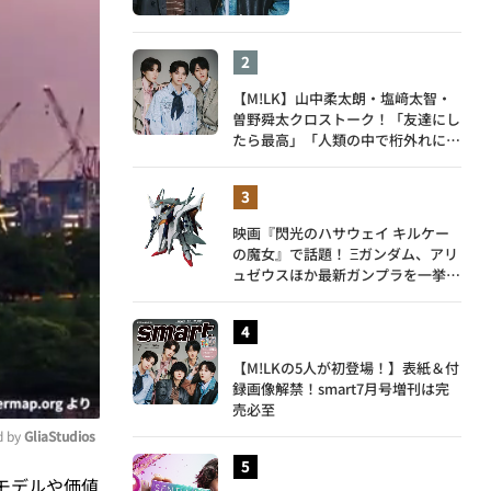
【M!LK】山中柔太朗・塩﨑太智・
曽野舜太クロストーク！「友達にし
たら最高」「人類の中で桁外れに面
白い」3人のメンバー愛が尊い
映画『閃光のハサウェイ キルケー
の魔女』で話題！ Ξガンダム、アリ
ュゼウスほか最新ガンプラを一挙紹
介
【M!LKの5人が初登場！】表紙＆付
録画像解禁！smart7月号増刊は完
売必至
 by 
GliaStudios
モデルや価値