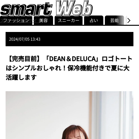
ファッション
美容
スニーカー
占い
芸能
グル
スマート公式サイト
ストリ
smart最新号
記事一覧
ランキング
2024/07/05 13:43
【完売目前】「DEAN＆DELUCA」ロゴトート
はシンプルおしゃれ！保冷機能付きで夏に大
活躍します