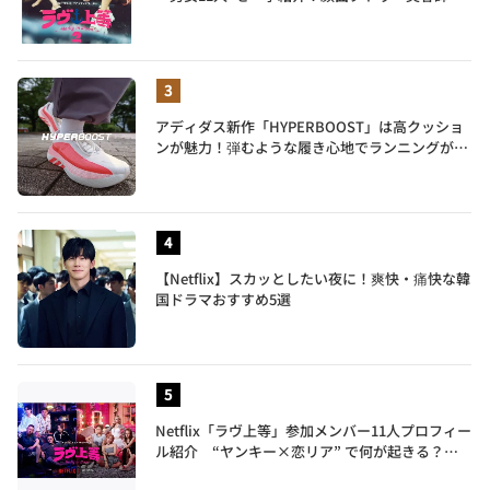
元暴走族総長、人気キャバ嬢も
アディダス新作「HYPERBOOST」は高クッショ
ンが魅力！弾むような履き心地でランニングがも
っと楽しく
【Netflix】スカッとしたい夜に！爽快・痛快な韓
国ドラマおすすめ5選
Netflix「ラヴ上等」参加メンバー11人プロフィー
ル紹介 “ヤンキー×恋リア” で何が起きる？地
上波では絶対に放送できない究極の恋リアが爆誕