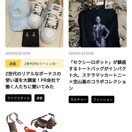
2024/05/25 18:00
2024/01/23 20:00
「セクシーロボット」が鎮座
連載
Z世代PRパーソンのキ
するトートバッグがインパク
ニナルTrendope
Z世代のリアルなボーナスの
ト大。ステラマッカートニー
使い道を大調査！PR会社で
×空山基のコラボコレクショ
働く人たちに聞いてみた
ン
ライフスタイル
連載
カルチャー
ファッション