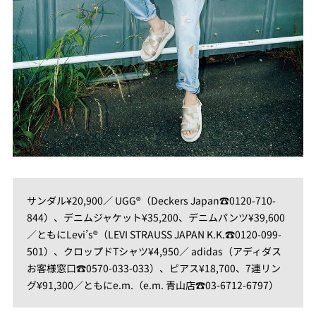
サンダル¥20,900／ UGG®（Deckers Japan☎0120-710-
844）、デニムジャケット¥35,200、デニムパンツ¥39,600
／ともにLevi’s®（LEVI STRAUSS JAPAN K.K.☎0120-099-
501）、クロップドTシャツ¥4,950／ adidas（アディダス
お客様窓口☎0570-033-033）、ピアス¥18,700、7連リン
グ¥91,300／ともにe.m.（e.m. 青山店☎03-6712-6797）