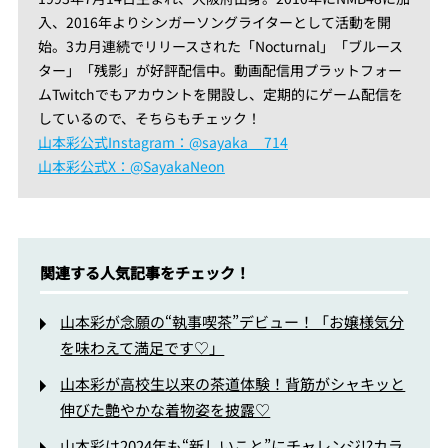
入、2016年よりシンガーソングライターとして活動を開
始。3カ月連続でリリースされた「Nocturnal」「ブルース
ター」「残影」が好評配信中。動画配信用プラットフォー
ムTwitchでもアカウントを開設し、定期的にゲーム配信を
しているので、そちらもチェック！
山本彩公式Instagram：@sayaka__714
山本彩公式X：@SayakaNeon
関連する人気記事をチェック！
山本彩が念願の“執事喫茶”デビュー！「お嬢様気分
を味わえて満足です♡」
山本彩が高校生以来の茶道体験！背筋がシャキッと
伸びた艶やかな着物姿を披露♡
山本彩は2024年も“新しいこと”にチャレンジ!?カラ