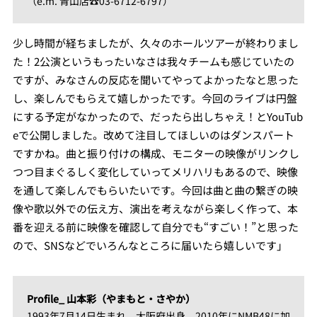
（e.m. 青山店☎03-6712-6797）
少し時間が経ちましたが、久々のホールツアーが終わりまし
た！2公演というもったいなさは我々チームも感じていたの
ですが、みなさんの反応を聞いてやってよかったなと思った
し、楽しんでもらえて嬉しかったです。今回のライブは円盤
にする予定がなかったので、だったら出しちゃえ！とYouTub
eで公開しました。改めて注目してほしいのはダンスパート
ですかね。曲と振り付けの構成、モニターの映像がリンクし
つつ目まぐるしく変化していってメリハリもあるので、映像
を通して楽しんでもらいたいです。今回は曲と曲の繋ぎの映
像や歌以外での伝え方、演出を考えながら楽しく作って、本
番を迎える前に映像を確認して自分でも“すごい！”と思った
ので、SNSなどでいろんなところに届いたら嬉しいです」
Profile_ 山本彩（やまもと・さやか）
1993年7月14日生まれ、大阪府出身。2010年にNMB48に加