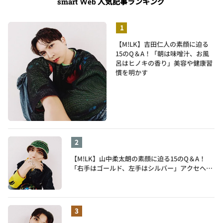
人気記事ランキング
smart Web
【M!LK】吉田仁人の素顔に迫る
15のQ＆A！「朝は味噌汁、お風
呂はヒノキの香り」美容や健康習
慣を明かす
【M!LK】山中柔太朗の素顔に迫る15のQ＆A！
「右手はゴールド、左手はシルバー」アクセへの
譲れないこだわりも披露