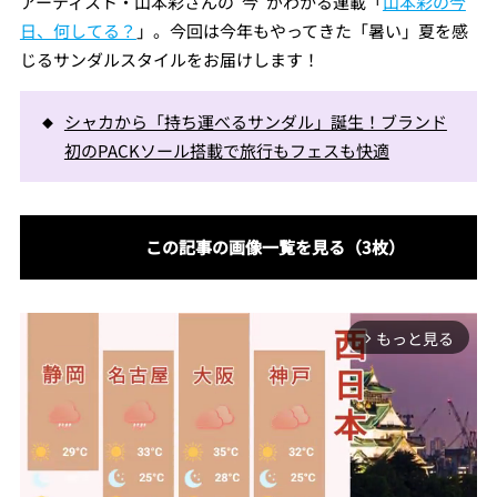
アーティスト・山本彩さんの“今”がわかる連載「
山本彩の今
日、何してる？
」。今回は今年もやってきた「暑い」夏を感
じるサンダルスタイルをお届けします！
シャカから「持ち運べるサンダル」誕生！ブランド
初のPACKソール搭載で旅行もフェスも快適
この記事の画像一覧を見る（3枚）
もっと見る
arrow_forward_ios