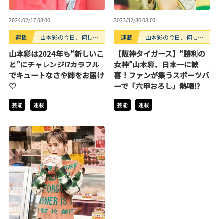
2024/02/17 08:00
2023/12/30 08:00
連載
山本彩の今日、何して
連載
山本彩の今日、何して
る？
る？
山本彩は2024年も“新しいこ
【阪神タイガース】“勝利の
と”にチャレンジ!?カラフル
女神”山本彩、日本一に歓
でキュートなさや姉をお届け
喜！ファンが集うスポーツバ
♡
ーで「六甲おろし」熱唱!?
芸能
連載
芸能
連載