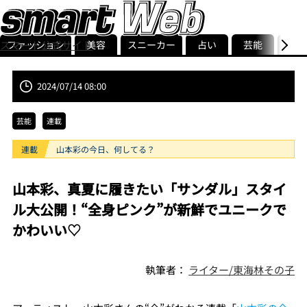
ファッション
美容
スニーカー
占い
芸能
グル
スマート公式サイト
ストリ
smart最新号
記事一覧
ランキング
2024/07/14 08:00
芸能
連載
連載
山本彩の今日、何してる？
山本彩、真夏に履きたい「サンダル」スタイ
ル大公開！“全身ピンク”が新鮮でユニークで
かわいい♡
執筆者：
ライター/東海林その子