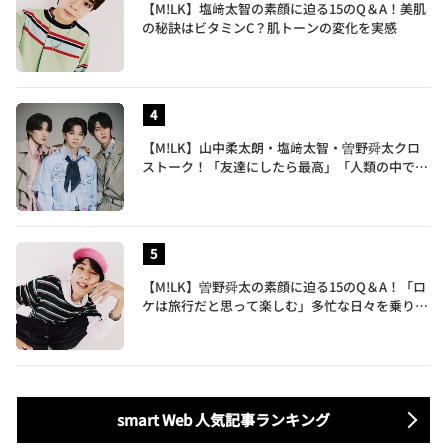
【M!LK】塩﨑太智の素顔に迫る15のQ＆A！美肌
の秘訣はビタミンC？肌トーンの変化を実感
【M!LK】山中柔太朗・塩﨑太智・曽野舜太クロ
ストーク！「友達にしたら最高」「人類の中で桁
外れに面白い」3人のメンバー愛が尊い
【M!LK】曽野舜太の素顔に迫る15のQ＆A！「ロ
ケは旅行だと思って楽しむ」多忙な日々を乗り切
るポジティブ思考がすごい
smart Web 人気記事ランキング