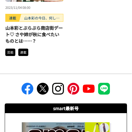
2023/11/04 08:00
連載
山本彩の今日、何して
る？
山本彩とぶらぶら商店街デー
ト♡ さや姉が秋に食べたい
ものとは……？
芸能
連載
smart最新号