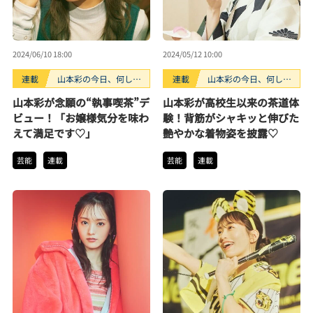
2024/06/10 18:00
2024/05/12 10:00
連載
山本彩の今日、何して
連載
山本彩の今日、何して
る？
る？
山本彩が念願の“執事喫茶”デ
山本彩が高校生以来の茶道体
ビュー！「お嬢様気分を味わ
験！背筋がシャキッと伸びた
えて満足です♡」
艶やかな着物姿を披露♡
芸能
連載
芸能
連載