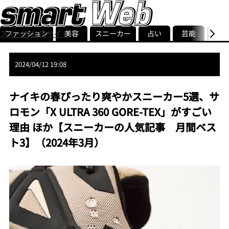
ファッション
美容
スニーカー
占い
芸能
グル
スマート公式サイト
ストリ
smart最新号
記事一覧
ランキング
2024/04/12 19:08
ナイキの春ぴったり爽やかスニーカー5選、サ
ロモン「X ULTRA 360 GORE-TEX」がすごい
理由 ほか【スニーカーの人気記事 月間ベス
ト3】（2024年3月）