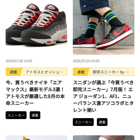
2026/07/30 19:00
2026/07/29 19:00
連載
アトモスとオッシュマ
連載
即完スニーカー by ス
ンズが選ぶ、買うべき
ニダン
今、買うべきナイキ「エア
スニダンが選ぶ「今買うべき
スニーカー3選。
マックス」最新モデル3選！
即完スニーカー」7月版！ エ
アトモスが厳選した8月の本
ア ジョーダン1、AF1、ニュ
命スニーカー
ーバランス激アツコラボとタ
レント揃い
スニーカー
連載
スニーカー
連載