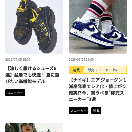
2026/07/05 18:00
2026/06/24 18:00
【涼しく履けるシューズ6
連載
即完スニーカー by ス
選】猛暑でも快適！ 夏に選
ニダン
【ナイキ】エア ジョーダン 1
びたい高機能モデル
減産発表でレア化・値上がり
確実!? 今、買うべき“即完ス
スニーカー
ニーカー”3選
スニーカー
連載