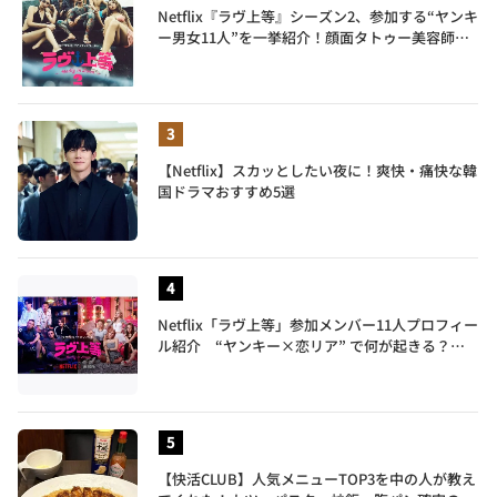
Netflix『ラヴ上等』シーズン2、参加する“ヤンキ
ー男女11人”を一挙紹介！顔面タトゥー美容師、
元暴走族総長、人気キャバ嬢も
【Netflix】スカッとしたい夜に！爽快・痛快な韓
国ドラマおすすめ5選
Netflix「ラヴ上等」参加メンバー11人プロフィー
ル紹介 “ヤンキー×恋リア” で何が起きる？地
上波では絶対に放送できない究極の恋リアが爆誕
【快活CLUB】人気メニューTOP3を中の人が教え