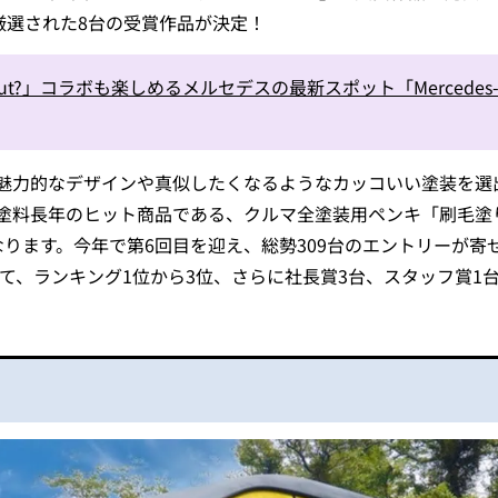
厳選された8台の受賞作品が決定！
ut?」コラボも楽しめるメルセデスの最新スポット「Mercedes-Be
魅力的なデザインや真似したくなるようなカッコいい塗装を選
塗料長年のヒット商品である、クルマ全塗装用ペンキ「刷毛塗
なります。今年で第6回目を迎え、総勢309台のエントリーが寄
経て、ランキング1位から3位、さらに社長賞3台、スタッフ賞1