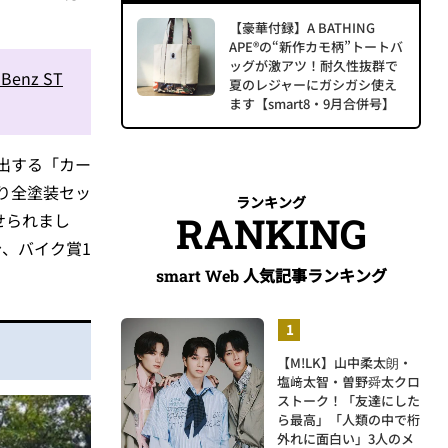
【豪華付録】A BATHING
APE®の“新作カモ柄”トートバ
ッグが激アツ！耐久性抜群で
nz ST
夏のレジャーにガシガシ使え
ます【smart8・9月合併号】
出する「カー
り全塗装セッ
ランキング
RANKING
せられまし
台、バイク賞1
人気記事ランキング
smart Web
【M!LK】山中柔太朗・
塩﨑太智・曽野舜太クロ
ストーク！「友達にした
ら最高」「人類の中で桁
外れに面白い」3人のメ