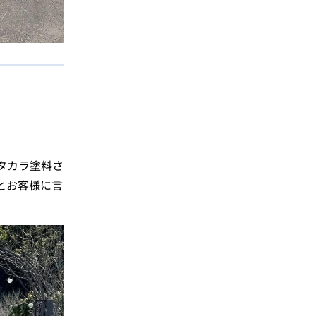
タカラ塗料さ
とお客様に言