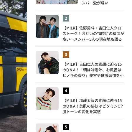
ンバー愛が尊い
【M!LK】佐野勇斗・吉田仁人クロ
ストーク！お互いの"取説"の精度が
高い…メンバー5人の現在地も語る
【M!LK】吉田仁人の素顔に迫る15
のQ＆A！「朝は味噌汁、お風呂は
ヒノキの香り」美容や健康習慣を明
かす
【M!LK】塩﨑太智の素顔に迫る15
のQ＆A！美肌の秘訣はビタミンC？
肌トーンの変化を実感