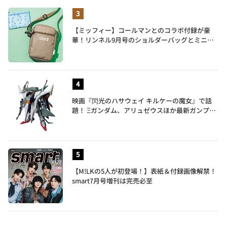
【ミッフィー】コールマンとのコラボ付録が豪
華！リンネル9月号のショルダーバッグとミニリ
ュック付きトートバッグが話題
映画『閃光のハサウェイ キルケーの魔女』で話
題！ Ξガンダム、アリュゼウスほか最新ガンプラ
を一挙紹介
【M!LKの5人が初登場！】表紙＆付録画像解禁！
smart7月号増刊は完売必至