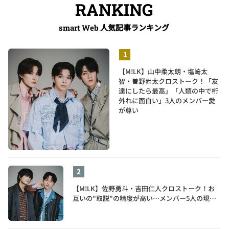
RANKING
人気記事ランキング
smart Web
【M!LK】山中柔太朗・塩﨑太
智・曽野舜太クロストーク！「友
達にしたら最高」「人類の中で桁
外れに面白い」3人のメンバー愛
が尊い
【M!LK】佐野勇斗・吉田仁人クロストーク！お
互いの"取説"の精度が高い…メンバー5人の現在
地も語る