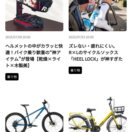
2025/07/09 20:00
2025/07/03 20:00
ヘルメットの中がカラッと快
ズレない・疲れにくい。
適！バイク乗り歓喜の“神ア
R×Lのサイクルソックス
イテム”が登場【乾燥×ライ
「HEEL LOCK」が神すぎた
ト×木製美】
乗り物
乗り物