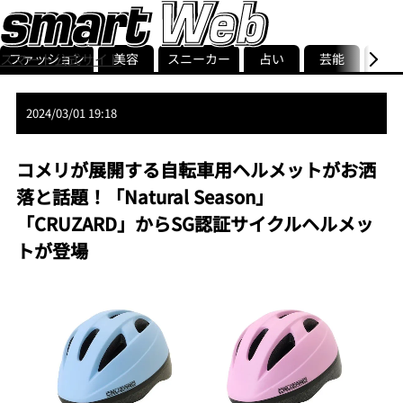
ファッション
美容
スニーカー
占い
芸能
グル
スマート公式サイト
ストリ
smart最新号
記事一覧
ランキング
2024/03/01 19:18
コメリが展開する自転車用ヘルメットがお洒
落と話題！「Natural Season」
「CRUZARD」からSG認証サイクルヘルメッ
トが登場