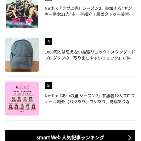
Netflix『ラヴ上等』シーズン2、参加する“ヤン
キー男女11人”を一挙紹介！顔面タトゥー美容
師、元暴走族総長、人気キャバ嬢も
1000円とは思えない最強リュック！スタンダード
プロダクツの「取り出しやすいリュック」が神す
ぎた…徹底レビュー
Netflix『あいの里 シーズン2』参加者12人プロフ
ィール紹介【バツあり、ワケあり、持病ありな35
歳～60歳の男女による胸焼け必至な恋愛バラエテ
ィ】
smart Web 人気記事ランキング