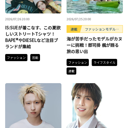
2026/07/26 20:00
2026/07/25 20:00
IS:SUEが着こなす、この夏欲
連載
ファッションモデルの
しいストリートTシャツ！
好きなもの
海が苦手だったモデルがカヌ
BAPE®やDIESELなど注目ブ
ーに挑戦！郡司掛 楓が語る
ランドが集結
旅の思い出
ファッション
芸能
ファッション
ライフスタイル
連載