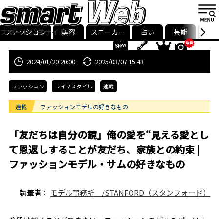
ファッション
美容
スニーカー
占い
芸能
グル
スマート公式サイト
ストリ
smart最新号
記事一覧
ランキング
2024/01/20 20:00
2025/03/07 15:43
ファッション
ライフスタイル
連載
連載
ファッションモデルの好きなもの
「友だちは自分の鏡」俺の愛を“見える愛とし
て恩返しすることが友だち、家族との約束 |
ファッションモデル・サムの好きなもの
執筆者：
モデル事務所 /STANFORD（スタンフォード）