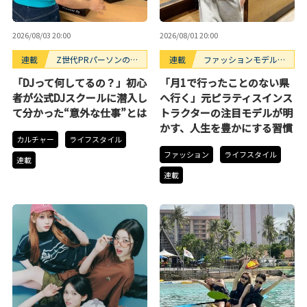
2026/08/03 20:00
2026/08/01 20:00
連載
Z世代PRパーソンのキ
連載
ファッションモデルの
ニナルTrendope
好きなもの
「DJって何してるの？」初心
「月1で行ったことのない県
者が公式DJスクールに潜入し
へ行く」元ピラティスインス
て分かった“意外な仕事”とは
トラクターの注目モデルが明
かす、人生を豊かにする習慣
カルチャー
ライフスタイル
ファッション
ライフスタイル
連載
連載