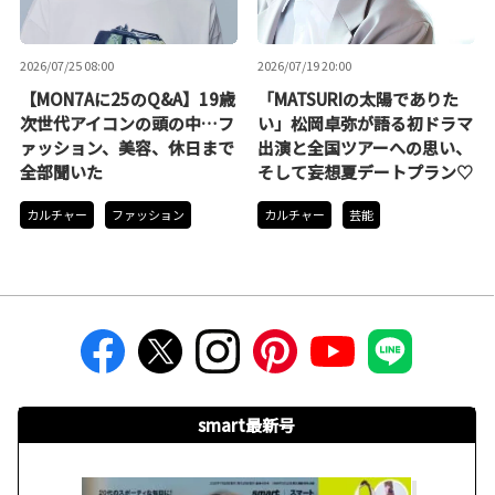
2026/07/25 08:00
2026/07/19 20:00
【MON7Aに25のQ&A】19歳
「MATSURIの太陽でありた
次世代アイコンの頭の中…フ
い」松岡卓弥が語る初ドラマ
ァッション、美容、休日まで
出演と全国ツアーへの思い、
全部聞いた
そして妄想夏デートプラン♡
カルチャー
ファッション
カルチャー
芸能
smart最新号