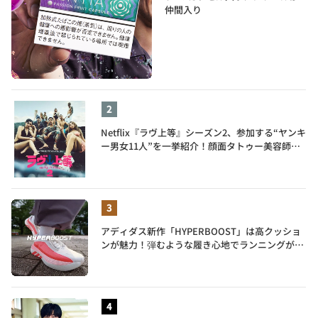
仲間入り
Netflix『ラヴ上等』シーズン2、参加する“ヤンキ
ー男女11人”を一挙紹介！顔面タトゥー美容師、
元暴走族総長、人気キャバ嬢も
アディダス新作「HYPERBOOST」は高クッショ
ンが魅力！弾むような履き心地でランニングがも
っと楽しく