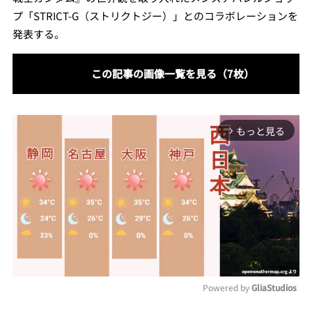
プ「STRICT-G（ストリクトジー）」とのコラボレーションを
発表する。
この記事の画像一覧を見る（7枚）
もっと見る
arrow_forward_ios
Powered by 
GliaStudios