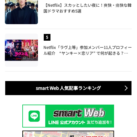
【Netflix】スカッとしたい夜に！爽快・痛快な韓
国ドラマおすすめ5選
Netflix「ラヴ上等」参加メンバー11人プロフィー
ル紹介 “ヤンキー×恋リア” で何が起きる？地
上波では絶対に放送できない究極の恋リアが爆誕
smart Web 人気記事ランキング