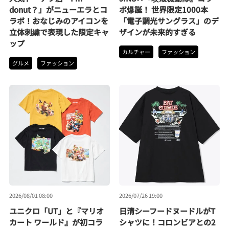
donut？」がニューエラとコ
ボ爆誕！ 世界限定1000本
ラボ！おなじみのアイコンを
「電子調光サングラス」のデ
立体刺繍で表現した限定キャ
ザインが未来的すぎる
ップ
カルチャー
ファッション
グルメ
ファッション
2026/08/01 08:00
2026/07/26 19:00
ユニクロ「UT」と『マリオ
日清シーフードヌードルがT
カート ワールド』が初コラ
シャツに！コロンビアとの2