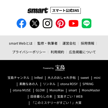
スマート公式SNS
smart Webとは
監修・執筆者
運営会社
採用情報
プライバシーポリシー
利用規約
広告掲載について
宝島チャンネル
InRed
大人のおしゃれ手帖
sweet
mini
素敵なあの人
リンネル
otona ROSY
SPRiNG
otona MUSE
GLOW
MonoMax
smart
MonoMaster
田舎暮らしの本
宝島すごい！WEB
『このミステリーがすごい！』大賞