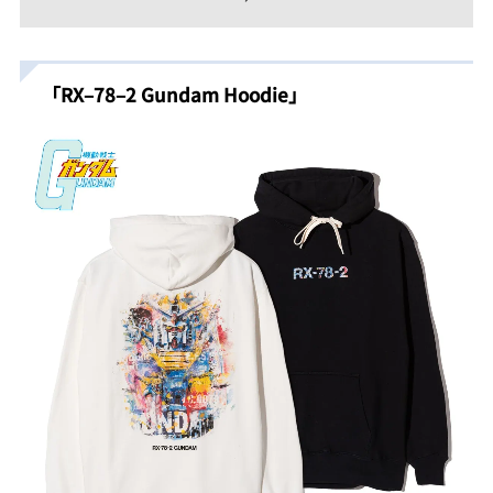
「RX
–
78
–
2 Gundam Hoodie」