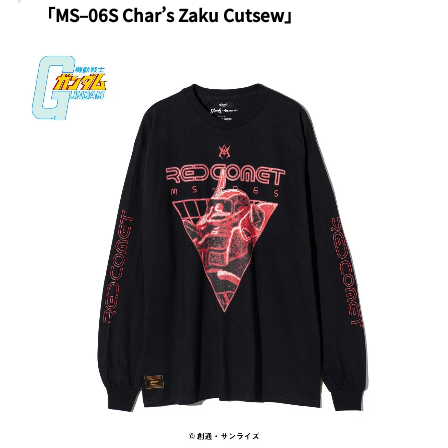
「MS
–
06S Char’s Zaku Cutsew」