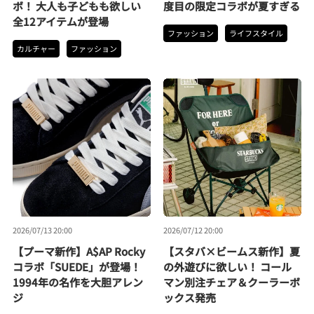
ボ！ 大人も子どもも欲しい
度目の限定コラボが夏すぎる
全12アイテムが登場
ファッション
ライフスタイル
カルチャー
ファッション
2026/07/13 20:00
2026/07/12 20:00
【プーマ新作】A$AP Rocky
【スタバ×ビームス新作】夏
コラボ「SUEDE」が登場！
の外遊びに欲しい！ コール
1994年の名作を大胆アレン
マン別注チェア＆クーラーボ
ジ
ックス発売