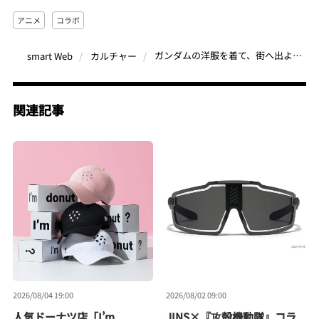
アニメ
コラボ
ガンダムの洋服を着て、街へ出よう。glamb（グラム）が“モビルスーツ”をモダンに落とし込む
smart Web
カルチャー
関連記事
2026/08/04 19:00
2026/08/02 09:00
人気ドーナツ店「I’m
JINS×『攻殻機動隊』コラ