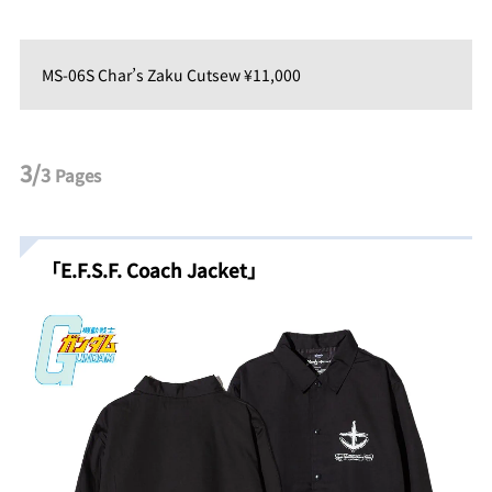
MS-06S Char’s Zaku Cutsew ¥11,000
3/
3
Pages
「E.F.S.F. Coach Jacket」