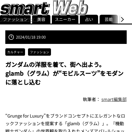
ファッション
美容
スニーカー
占い
芸能
グル
スマート公式サイト
ストリ
smart最新号
記事一覧
ランキング
2024/01/18 19:00
カルチャー
ファッション
ガンダムの洋服を着て、街へ出よう。
glamb（グラム）が“モビルスーツ”をモダン
に落とし込む
執筆者：
smart編集部
“Grunge for Luxury”をブランドコンセプトにエレガントなロ
ックファッションを提案する「glamb（グラム）」。『機動
戦士ガンダム』の世界観を取り入れたメンズアパレルショッ