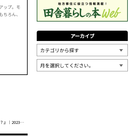
アップ。モ
もちろん、
アーカイブ
2位は『山本彩と中野でボウリングデート♪学生時代8ゲームも投げていたさや姉の腕前は……？』｜2023年の山本彩 連載 人気記事BEST5