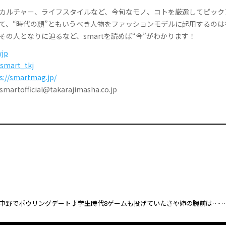
カルチャー、ライフスタイルなど、今旬なモノ、コトを厳選してピック
て、“時代の顔”ともいうべき人物をファッションモデルに起用するのは
その人となりに迫るなど、smartを読めば“今”がわかります！
jp
smart_tkj
s://smartmag.jp/
tofficial@takarajimasha.co.jp