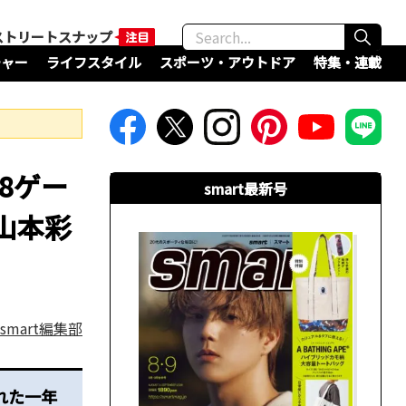
ストリートスナップ
チャー
ライフスタイル
スポーツ・アウトドア
特集・連載
8ゲー
smart最新号
山本彩
smart編集部
れた一年