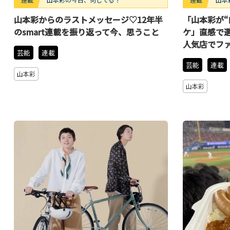
山本彩からのラストメッセージ♡12年半
「山本彩が“
のsmart連載を振り返って今、思うこと
ケ」直感で
人気店でフ
芸能
連載
芸能
連載
山本彩
山本彩