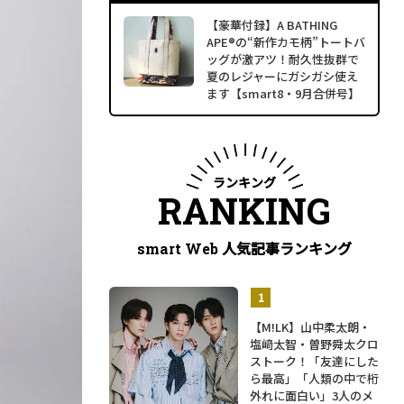
【豪華付録】A BATHING
APE®の“新作カモ柄”トートバ
ッグが激アツ！耐久性抜群で
夏のレジャーにガシガシ使え
ます【smart8・9月合併号】
ランキング
RANKING
人気記事ランキング
smart Web
【M!LK】山中柔太朗・
塩﨑太智・曽野舜太クロ
ストーク！「友達にした
ら最高」「人類の中で桁
外れに面白い」3人のメ