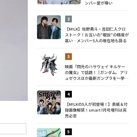
ンバー愛が尊い
【M!LK】佐野勇斗・吉田仁人クロ
ストーク！お互いの"取説"の精度が
高い…メンバー5人の現在地も語る
映画『閃光のハサウェイ キルケー
の魔女』で話題！ Ξガンダム、アリ
ュゼウスほか最新ガンプラを一挙紹
介
【M!LKの5人が初登場！】表紙＆付
録画像解禁！smart7月号増刊は完
売必至