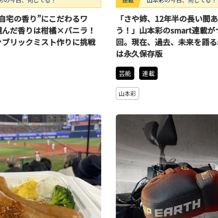
自宅の香り”にこだわるワ
「さや姉、12年半の長い間
選んだ香りは柑橘×バニラ！
う！」山本彩のsmart連載
ァブリックミスト作りに挑戦
回。現在、過去、未来を語るsm
は永久保存版
芸能
連載
山本彩