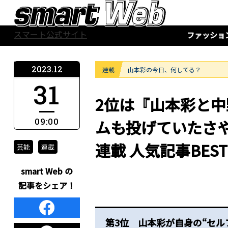
スマート公式サイト
ファッショ
2023.12
連載
山本彩の今日、何してる？
31
2位は『山本彩と
09:00
ムも投げていたさや
連載 人気記事BEST
芸能
連載
smart Web の
記事をシェア！
第3位 山本彩が自身の“セル