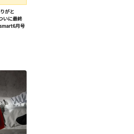
ありがと
がついに最終
art6月号