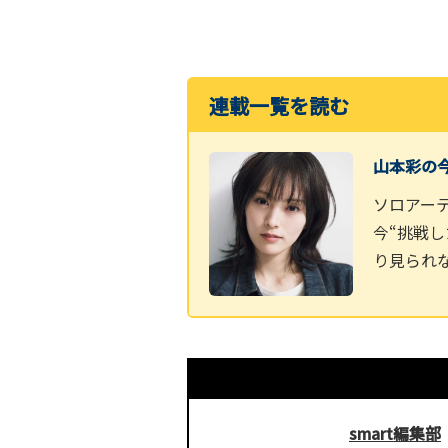
連載一覧を読む
山本彩の
ソロアー
今“挑戦
り見られ
smart編集部