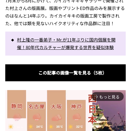
7月末から8月にかけて、カイカイキキギャラリーで開催され
た村上さんの版画展。版画やプリントED作品のみを展示する
のはなんと14年ぶり。カイカイキキの版画工房で製作され
た、他では類を見ないハイクオリティな作品群に注目！
村上隆の一番弟子・Mr.が11年ぶりに国内個展を開
催！80年代カルチャーが爆発する世界を疑似体験
この記事の画像一覧を見る（5枚）
もっと見る
arrow_forward_ios