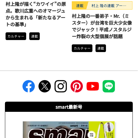
村上隆が描く“カワイイ”の原
連載
村上 隆の連載 アーテ
点。歌川広重へのオマージュ
ィストが創るモノ
村上隆の一番弟子・Mr.（ミ
から生まれる「新たなるアー
スター）が台湾を巨大少女像
トの基準」
でジャック！平成ノスタルジ
ー炸裂の大型個展が話題
カルチャー
連載
カルチャー
連載
smart最新号