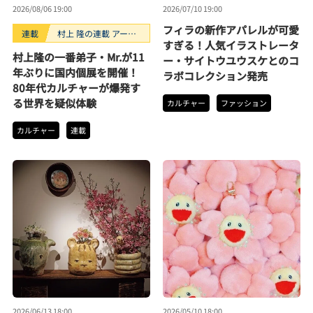
2026/08/06 19:00
2026/07/10 19:00
フィラの新作アパレルが可愛
連載
村上 隆の連載 アーテ
すぎる！人気イラストレータ
ィストが創るモノ
村上隆の一番弟子・Mr.が11
ー・サイトウユウスケとのコ
年ぶりに国内個展を開催！
ラボコレクション発売
80年代カルチャーが爆発す
る世界を疑似体験
カルチャー
ファッション
カルチャー
連載
2026/06/13 18:00
2026/05/10 18:00