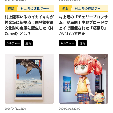
連載
村上 隆の連載 アーテ
連載
村上 隆の連載 アーテ
ィストが創るモノ
ィストが創るモノ
村上隆率いるカイカイキキが
村上隆の「チェリーブロッサ
神楽坂に新拠点！国登録有形
ム」が満開！中野ブロードウ
文化財の倉庫に誕生した〈M
ェイで開催された『桜祭り』
Cubed〉とは？
がかわいすぎた
カルチャー
連載
カルチャー
連載
2026/04/12 18:00
2026/03/15 20:00