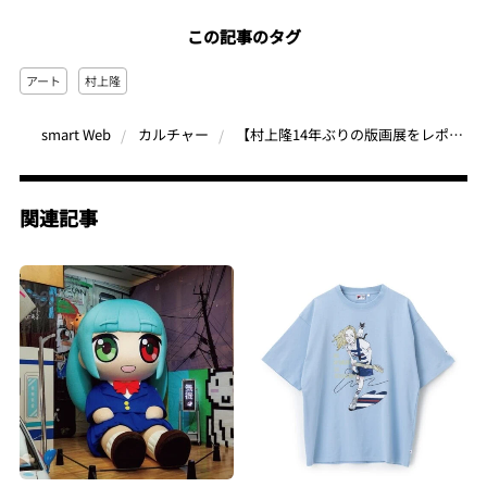
この記事のタグ
アート
村上隆
【村上隆14年ぶりの版画展をレポート】版画やプリントED作品のみを展示！ハイクオリティ作品群に注目
smart Web
カルチャー
関連記事