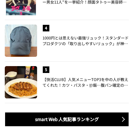
ー男女11人”を一挙紹介！顔面タトゥー美容師、
元暴走族総長、人気キャバ嬢も
1000円とは思えない最強リュック！スタンダード
プロダクツの「取り出しやすいリュック」が神す
ぎた…徹底レビュー
【快活CLUB】人気メニューTOP3を中の人が教え
てくれた！カツ・パスタ・炒飯…腹パン確定のガ
ッツリ飯を食べ尽くす
smart Web 人気記事ランキング