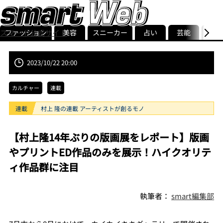
ファッション
美容
スニーカー
占い
芸能
グル
スマート公式サイト
ストリ
smart最新号
記事一覧
ランキング
2023/10/22 20:00
カルチャー
連載
連載
村上 隆の連載 アーティストが創るモノ
【村上隆14年ぶりの版画展をレポート】版画
やプリントED作品のみを展示！ハイクオリテ
ィ作品群に注目
執筆者：
smart編集部