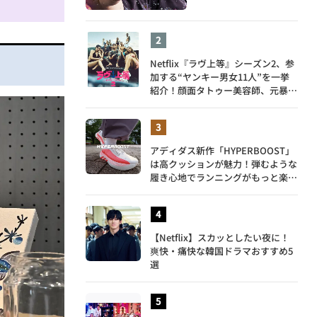
Netflix『ラヴ上等』シーズン2、参
加する“ヤンキー男女11人”を一挙
紹介！顔面タトゥー美容師、元暴走
族総長、人気キャバ嬢も
アディダス新作「HYPERBOOST」
は高クッションが魅力！弾むような
履き心地でランニングがもっと楽し
く
【Netflix】スカッとしたい夜に！
爽快・痛快な韓国ドラマおすすめ5
選