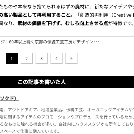
たものや本来なら捨てられるはずの廃材に、新たなアイデアや
の高い製品として再利用すること。
「創造的再利用（Creative 
異なり、
素材の価値を下げず、むしろ向上させる点
が特徴です
ジ：60年以上続く京都の伝統工芸工房がデザイン･･･
1
2
3
4
5
この記事を書いた人
（カソクド）
電、アウトドアギア、地域産業品、伝統工芸、オーガニックアイテムや
活に関するアイテムのプロモーションやプロデュースを行っているため
ろなものに触れる機会が多い。自社内にハウススタジオも所有しており
スペースで仕事に励んでいます。