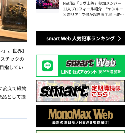
Netflix「ラヴ上等」参加メンバー
11人プロフィール紹介 “ヤンキー
×恋リア” で何が起きる？地上波で
は絶対に放送できない究極の恋リア
が爆誕
smart Web 人気記事ランキング
ン」。世界1
ラスチックの
を目指してい
に変えて織物
景品として提