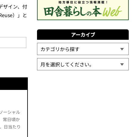
デザイン、付
Reuse）」と
。
アーカイブ
ソーシャル
、常日頃か
、日当たり