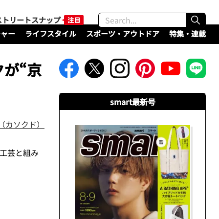
ストリートスナップ
チャー
ライフスタイル
スポーツ・アウトドア
特集・連載
が“京
smart最新号
do（カソクド）
工芸と組み