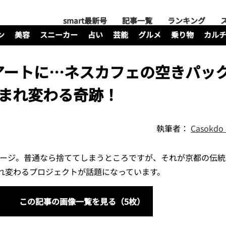
smart最新号
記事一覧
ランキング
ン
美容
スニーカー
占い
芸能
グルメ
乗り物
カル
アートに…ネスカフェの空きパック
生まれ変わる奇跡！
執筆者：
Casok
ージ。普通なら捨ててしまうところですが、それが京都の伝統
れ変わるプロジェクトが話題になっています。
この記事の画像一覧を見る（5枚）