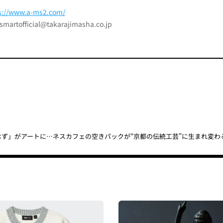
s://www.a-ms2.com/
official@takarajimasha.co.jp
はず」がアートに…ネスカフェの空きパックが“京都の伝統工芸”に生まれ変わ