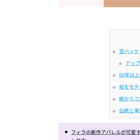
空パッケ
アッ
60年以
桜をモチ
紙からコ
伝統と革
フィラの新作アパレルが可愛