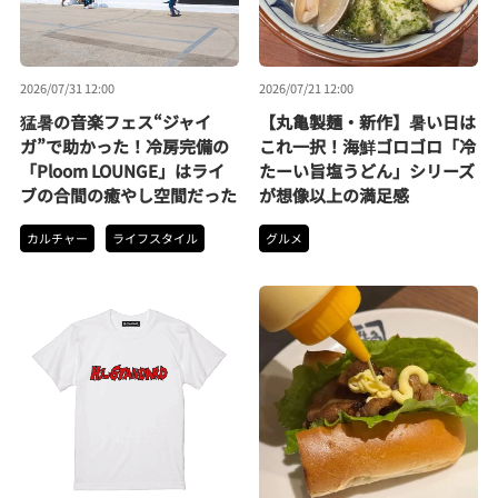
2026/07/31 12:00
2026/07/21 12:00
猛暑の音楽フェス“ジャイ
【丸亀製麺・新作】暑い日は
ガ”で助かった！冷房完備の
これ一択！海鮮ゴロゴロ「冷
「Ploom LOUNGE」はライ
たーい旨塩うどん」シリーズ
ブの合間の癒やし空間だった
が想像以上の満足感
カルチャー
ライフスタイル
グルメ