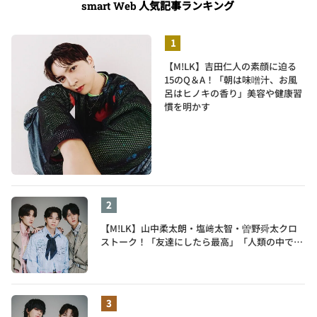
人気記事ランキング
smart Web
【M!LK】吉田仁人の素顔に迫る
15のQ＆A！「朝は味噌汁、お風
呂はヒノキの香り」美容や健康習
慣を明かす
【M!LK】山中柔太朗・塩﨑太智・曽野舜太クロ
ストーク！「友達にしたら最高」「人類の中で桁
外れに面白い」3人のメンバー愛が尊い