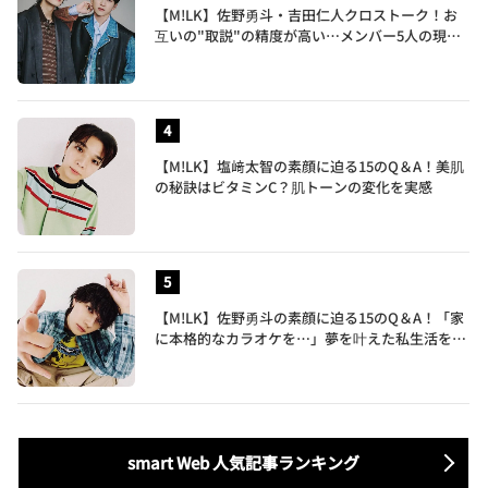
【M!LK】佐野勇斗・吉田仁人クロストーク！お
互いの"取説"の精度が高い…メンバー5人の現在
地も語る
【M!LK】塩﨑太智の素顔に迫る15のQ＆A！美肌
の秘訣はビタミンC？肌トーンの変化を実感
【M!LK】佐野勇斗の素顔に迫る15のQ＆A！「家
に本格的なカラオケを…」夢を叶えた私生活を公
開
smart Web 人気記事ランキング