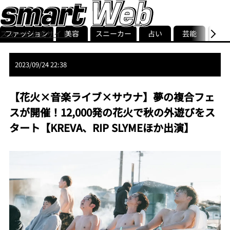
ファッション
美容
スニーカー
占い
芸能
グル
スマート公式サイト
ストリ
smart最新号
記事一覧
ランキング
2023/09/24 22:38
【花火×音楽ライブ×サウナ】夢の複合フェ
スが開催！12,000発の花火で秋の外遊びをス
タート【KREVA、RIP SLYMEほか出演】