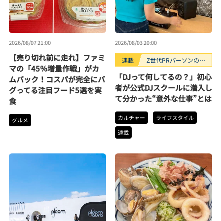
2026/08/07 21:00
2026/08/03 20:00
【売り切れ前に走れ】ファミ
連載
Z世代PRパーソンのキ
マの「45％増量作戦」がカ
ニナルTrendope
「DJって何してるの？」初心
ムバック！コスパが完全にバ
者が公式DJスクールに潜入し
グってる注目フード5選を実
て分かった“意外な仕事”とは
食
カルチャー
ライフスタイル
グルメ
連載