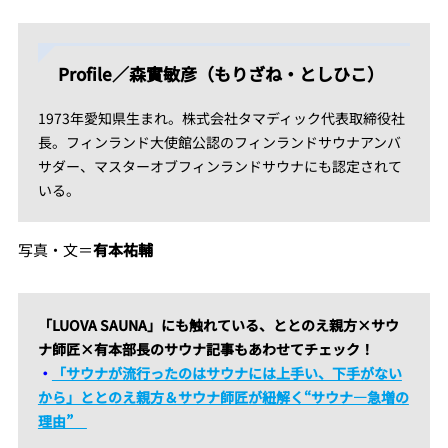
Profile／森實敏彦（もりざね・としひこ）
1973年愛知県生まれ。株式会社タマディック代表取締役社
長。フィンランド大使館公認のフィンランドサウナアンバ
サダー、マスターオブフィンランドサウナにも認定されて
いる。
写真・文＝
有本祐輔
「LUOVA SAUNA」にも触れている、ととのえ親方×サウ
ナ師匠×有本部長のサウナ記事もあわせてチェック！
・
「サウナが流行ったのはサウナには上手い、下手がない
から」ととのえ親方＆サウナ師匠が紐解く“サウナ―急増の
理由”