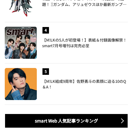
題！ Ξガンダム、アリュゼウスほか最新ガンプラ
を一挙紹介
【M!LKの5人が初登場！】表紙＆付録画像解禁！
smart7月号増刊は完売必至
【M!LK結成9周年】佐野勇斗の素顔に迫る10のQ
＆A！
smart Web 人気記事ランキング