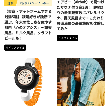
エアビー（Airbnb）で見つけ
連載
Z世代PRパーソンのキ
たサウナ付き宿3選！ 漫喫ば
ニナルTrendope
【東京・アットホームすぎる
りの漫画蔵書数にバレルサウ
銭湯5選】 銭湯好きが独断で
ナ、露天風呂まで…こだわり
選ぶ、年末の忙しさを癒やす
設備満載の豪華施設を体験し
都内「心のオアシス」…露天
てみた
風呂、ミルク風呂、クラフト
ビールも！
ライフスタイル
ライフスタイル