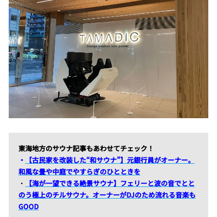
東海地方のサウナ記事もあわせてチェック！
・
【古民家を改装した“和サウナ”】元銀行員がオーナー。
和風な畳や中庭でやすらぎのひとときを
・
【海が一望できる絶景サウナ】フェリーと波の音でとと
のう極上のチルサウナ。オーナーがDJのため流れる音楽も
GOOD