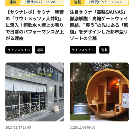
連載
Z世代PRパーソンのキ
連載
Z世代PRパーソンのキ
ニナルTrendope
ニナルTrendope
【サウナレポ】サウナ―絶賛
注目サウナ「高輪SAUNAS」
の「サウナメッツァ大井町」
徹底解説！高輪ゲートウェイ
に潜入！超軟水×極上の香り
直結、“整う”の先にある「回
で日常のパフォーマンスが上
復」をデザインした都市型リ
がる理由
ゾートの全貌
ライフスタイル
連載
ライフスタイル
連載
2025/11/17 19:00
2025/11/09 09:00