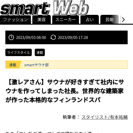
ファッション
美容
スニーカー
占い
芸能
グル
スマート公式サイト
ストリ
smart最新号
記事一覧
ランキング
2023/09/03 08:00
2023/09/05 17:28
ライフスタイル
連載
連載
smartサウナ部
【激レアさん】サウナが好きすぎて社内にサ
ウナを作ってしまった社長。世界的な建築家
が作った本格的なフィンランドスパ
執筆者：
スタイリスト/有本祐輔