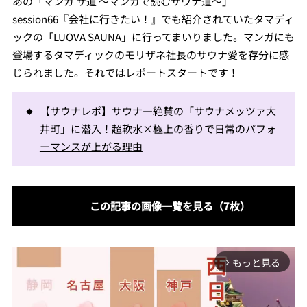
あの「マンガ サ道 ～マンガで読むサウナ道～」
session66『会社に行きたい！』でも紹介されていたタマディ
ックの「LUOVA SAUNA」に行ってまいりました。マンガにも
登場するタマディックのモリザネ社長のサウナ愛を存分に感
じられました。それではレポートスタートです！
【サウナレポ】サウナ―絶賛の「サウナメッツァ大
井町」に潜入！超軟水×極上の香りで日常のパフォ
ーマンスが上がる理由
この記事の画像一覧を見る（7枚）
もっと見る
arrow_forward_ios