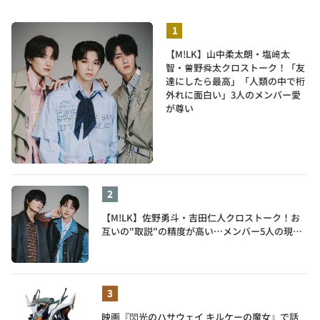
【M!LK】山中柔太朗・塩﨑太
智・曽野舜太クロストーク！「友
達にしたら最高」「人類の中で桁
外れに面白い」3人のメンバー愛
が尊い
【M!LK】佐野勇斗・吉田仁人クロストーク！お
互いの"取説"の精度が高い…メンバー5人の現在
地も語る
映画『閃光のハサウェイ キルケーの魔女』で話