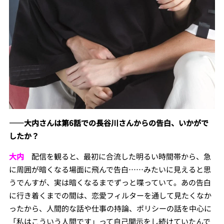
――
大内さんは第
6
話での長谷川さんからの告白、いかが
で
したか？
大内
配信を観ると、最初に合流した明るい時間帯から、急
に周囲が暗くなる場面に飛んで告白……みたいに見えると思
うでんすが、実は暗くなるまでずっと喋っていて。あの告白
に行き着くまでの間は、恋愛フィルターを通して見たくなか
ったから、人間的な話や仕事の持論、ポリシーの話を中心に
「私はこういう人間です」って自己開示をし続けていたんで