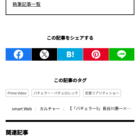
執筆記事一覧
この記事をシェアする
この記事のタグ
Prime Video
バチェラー・バチェロレッテ
恋愛リアリティショー
【「バチェラー5」長谷川惠一×大内悠里インタビュー】メキシコでの知られざる恋愛秘話、意外な同棲生活とは？理想の家庭像も直撃！【※ネタバレあり】
smart Web
カルチャー
関連記事