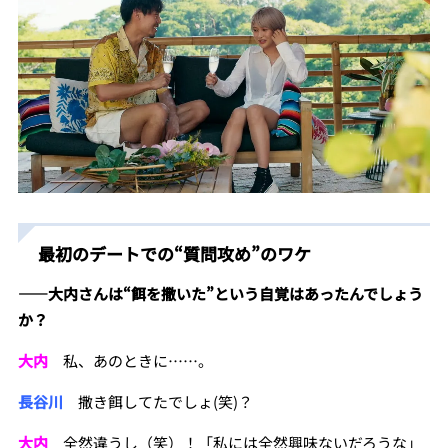
最初のデートでの“質問攻め”のワケ
――
大内さんは“餌を撒いた”という自覚はあったんでしょう
か？
大内
私、あのときに……。
長谷川
撒き餌してたでしょ(笑)？
大内
全然違うし（笑）！「私には全然興味ないだろうな」