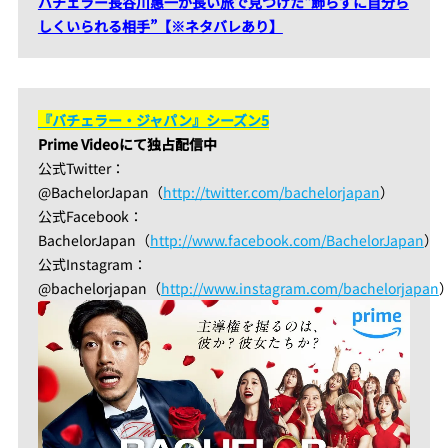
バチェラー長谷川惠一が長い旅で見つけた“飾らずに自分ら
しくいられる相手”【※ネタバレあり】
『バチェラー・ジャパン』シーズン5
Prime Videoにて独占配信中
公式Twitter：
@BachelorJapan（
http://twitter.com/bachelorjapan
）
公式Facebook：
BachelorJapan（
http://www.facebook.com/BachelorJapan
）
公式Instagram：
@bachelorjapan（
http://www.instagram.com/bachelorjapan