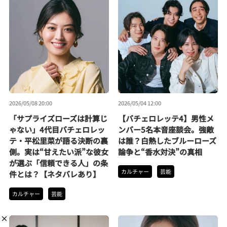
2026/05/08 20:00
2026/05/04 12:00
「サプライズローズは計算じ
【バチェロレッテ4】男性メ
ゃない」4代目バチェロレッ
ンバー5名本音座談会。強敵
テ・平松里菜が語る決断の裏
は誰？白熱したブルーローズ
側。実は“甘えたい派”な彼女
論争と“香水対決”の真相
が選ぶ「信頼できる人」の条
カルチャー
芸能
件とは？【ネタバレあり】
カルチャー
芸能