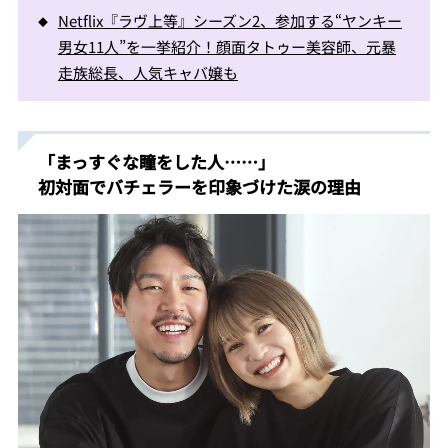
Netflix『ラヴ上等』シーズン2、参加する“ヤンキー
男女11人”を一挙紹介！顔面タトゥー美容師、元暴
走族総長、人気キャバ嬢も
「まっすぐな瞳をした人……」
初対面でバチェラーを印象づけた涙の理由