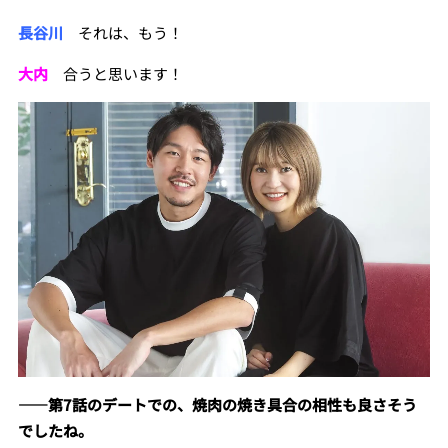
長谷川
それは、もう！
大内
合うと思います！
――
第
7
話のデートでの、焼肉の
焼き具合の相性も良さそう
でしたね。