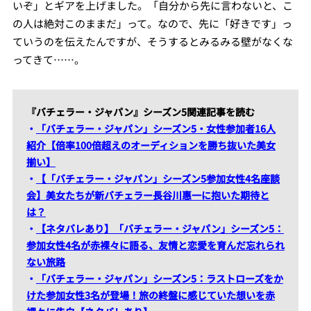
いぞ」とギアを上げました。「自分から先に言わないと、こ
の人は絶対このままだ」って。なので、先に「好きです」っ
ていうのを伝えたんですが、そうするとみるみる壁がなくな
ってきて……。
『バチェラー・ジャパン』シーズン5関連記事を読む
・
「バチェラー・ジャパン」シーズン5・女性参加者16人
紹介【倍率100倍超えのオーディションを勝ち抜いた美女
揃い】
・
【「バチェラー・ジャパン」シーズン5参加女性4名座談
会】美女たちが新バチェラー長谷川惠一に抱いた期待と
は？
・
【ネタバレあり】「バチェラー・ジャパン」シーズン5：
参加女性4名が赤裸々に語る、友情と恋愛を育んだ忘れられ
ない旅路
・
「バチェラー・ジャパン」シーズン5：ラストローズをか
けた参加女性3名が登場！旅の終盤に感じていた想いを赤