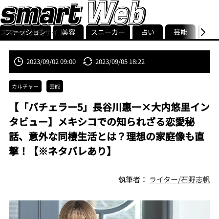
ファッション
美容
スニーカー
占い
芸能
グル
スマート公式サイト
ストリ
smart最新号
記事一覧
ランキング
2023/09/02 09:00
2023/09/05 18:22
カルチャー
芸能
【「バチェラー5」長谷川惠一×大内悠里イン
タビュー】メキシコでの知られざる恋愛秘
話、意外な同棲生活とは？理想の家庭像も直
撃！【※ネタバレあり】
執筆者：
ライター/石野志帆