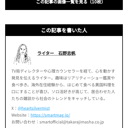
この記事の画像一覧を見る（10枚）
この記事を書いた人
ライター 石野志帆
TV局ディレクターや心理カウンセラーを経て、心を動かす
発見を伝えるライター。趣味はリアリティーショー鑑賞や
食べ歩き。海外在住経験から、はじめて食べる異国料理を
口にすることが喜び。ソロ活好きが高じて、居合わせた人
たちの雑談から社会のトレンドをキャッチしている。
X：
@heartsilvermist
Website：
https://smartmag.jp/
お問い合わせ：smartofficial@takarajimasha.co.jp