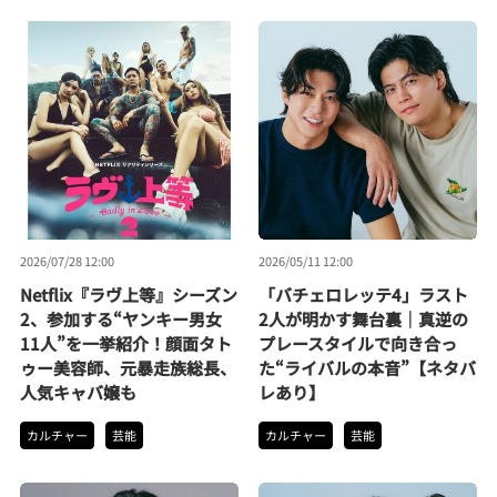
2026/07/28 12:00
2026/05/11 12:00
Netflix『ラヴ上等』シーズン
「バチェロレッテ4」ラスト
2、参加する“ヤンキー男女
2人が明かす舞台裏｜真逆の
11人”を一挙紹介！顔面タト
プレースタイルで向き合っ
ゥー美容師、元暴走族総長、
た“ライバルの本音”【ネタバ
人気キャバ嬢も
レあり】
カルチャー
芸能
カルチャー
芸能