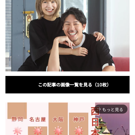
この記事の画像一覧を見る（10枚）
もっと見る
arrow_forward_ios