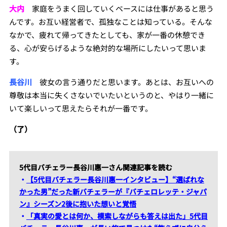
大内
家庭をうまく回していくベースには仕事があると思う
んです。お互い経営者で、孤独なことは知っている。そんな
なかで、疲れて帰ってきたとしても、家が一番の休憩でき
る、心が安らげるような絶対的な場所にしたいって思いま
す。
長谷川
彼女の言う通りだと思います。あとは、お互いへの
尊敬は本当に失くさないでいたいというのと、やはり一緒に
いて楽しいって思えたらそれが一番です。
（了）
5代目バチェラー長谷川惠一さん関連記事を読む
・
【5代目バチェラー長谷川惠一インタビュー】“選ばれな
かった男”だった新バチェラーが『バチェロレッテ・ジャパ
ン』シーズン2後に抱いた想いと覚悟
・
「真実の愛とは何か、模索しながらも答えは出た」5代目