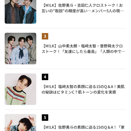
【M!LK】佐野勇斗・吉田仁人クロストーク！お
互いの"取説"の精度が高い…メンバー5人の現在
地も語る
【M!LK】山中柔太朗・塩﨑太智・曽野舜太クロ
ストーク！「友達にしたら最高」「人類の中で桁
外れに面白い」3人のメンバー愛が尊い
【M!LK】塩﨑太智の素顔に迫る15のQ＆A！美肌
の秘訣はビタミンC？肌トーンの変化を実感
【M!LK】佐野勇斗の素顔に迫る15のQ＆A！「家