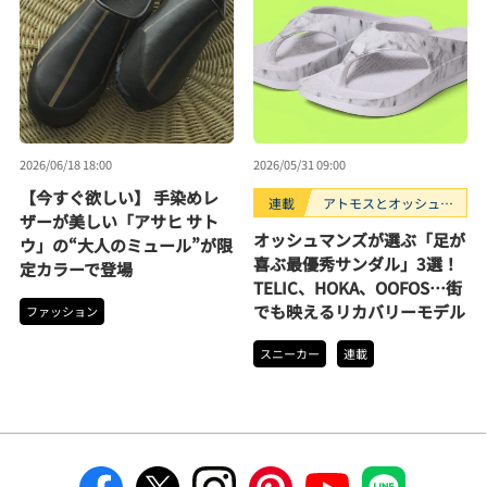
2026/06/18 18:00
2026/05/31 09:00
【今すぐ欲しい】 手染めレ
連載
アトモスとオッシュマ
ザーが美しい「アサヒ サト
ンズが選ぶ、買うべき
オッシュマンズが選ぶ「足が
ウ」の“大人のミュール”が限
スニーカー3選。
喜ぶ最優秀サンダル」3選！
定カラーで登場
TELIC、HOKA、OOFOS…街
でも映えるリカバリーモデル
ファッション
スニーカー
連載