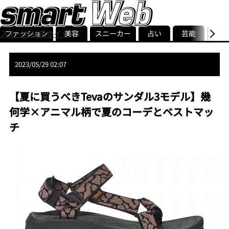
ファッション
美容
スニーカー
占い
芸能
グル
スマート公式サイト
ストリ
smart最新号
記事一覧
ランキング
2023/05/29 02:07
【夏に買うべきTevaのサンダル3モデル】幾
何学×アニマル柄で夏のコーデとベストマッ
チ