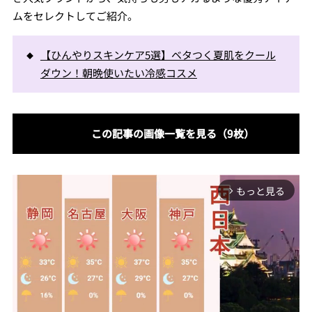
ムをセレクトしてご紹介。
【ひんやりスキンケア5選】ベタつく夏肌をクール
ダウン！朝晩使いたい冷感コスメ
この記事の画像一覧を見る（9枚）
もっと見る
arrow_forward_ios