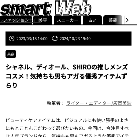
ファッション
美容
スニーカー
占い
芸能
グル
スマート公式サイト
ストリ
smart最新号
記事一覧
ランキング
2023/03/18 14:00
2024/10/23 19:40
美容
シャネル、ディオール、SHIROの推しメンズ
コスメ！気持ちも男もアガる優秀アイテムず
らり
執筆者：
ライター・エディター/灰岡美紗
ビューティケアアイテムは、ビジュアルにも使い勝手のよさ
にもとことんこだわって選びたいもの。今回は、今注目すべ
き人気ブランドから、気持ちも男もアガるような優秀アイテ