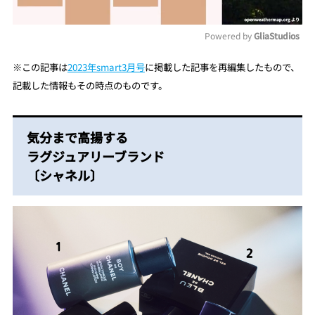
Powered by 
GliaStudios
Mute
※
この記事は
2023年smart3月号
に掲載した記事を再編集し
たもので、
記載した情報もその時点のものです。
気分まで高揚する
ラグジュアリーブランド
〔シャネル〕