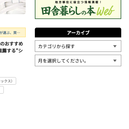
アーカイブ
が選ぶ、買う
月のおすすめ
推薦する“シ
アシックス）
）