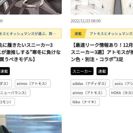
00
2022/11/23 08:00
モスとオッシュマンズが選ぶ、買う
連載
アトモスとオッシュマンズ
スニーカー3選。
べきスニーカー3選。
っ先に履きたいスニーカー3
【最速リーク情報あり！12
スが激推しする“寒冬に負けな
スニーカー3選】アトモスが
月買うべきモデル】
ン色・別注・コラボ”3足
連載
スニーカー
連載
ィダス）
atmos（アトモス）
adidas（アディダス）
asics（
ce（ニューバランス）
atmos（アトモス）
HOKA（ホカ
サロモン）
Nike（ナイキ）