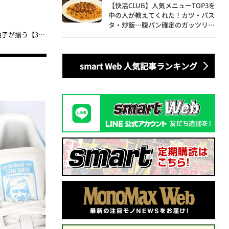
【快活CLUB】人気メニューTOP3を
中の人が教えてくれた！カツ・パス
タ・炒飯…腹パン確定のガッツリ飯
を食べ尽くす
【大人の足元を演出できるスニーカー3選】アトモスが選ぶ“コラボ／新色／新型”の三拍子が揃う【3月買うべきモデル】
smart Web 人気記事ランキング