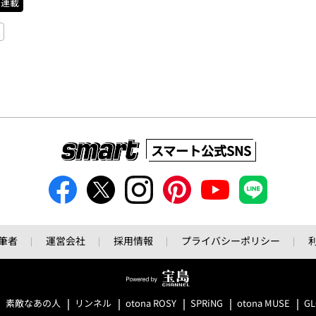
連載
）
スマート公式SNS
筆者
運営会社
採用情報
プライバシーポリシー
素敵なあの人
リンネル
otona ROSY
SPRiNG
otona MUSE
G