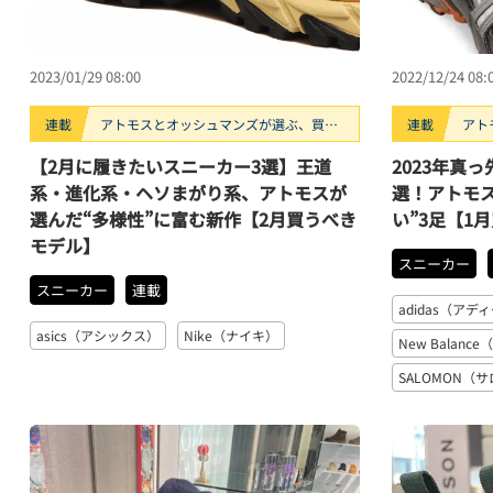
2023/01/29 08:00
2022/12/24 08:
連載
アトモスとオッシュマンズが選ぶ、買う
連載
アト
べきスニーカー3選。
べき
【2月に履きたいスニーカー3選】王道
2023年真
系・進化系・ヘソまがり系、アトモスが
選！アトモ
選んだ“多様性”に富む新作【2月買うべき
い”3足【1
モデル】
スニーカー
スニーカー
連載
adidas（アデ
asics（アシックス）
Nike（ナイキ）
New Balan
SALOMON（