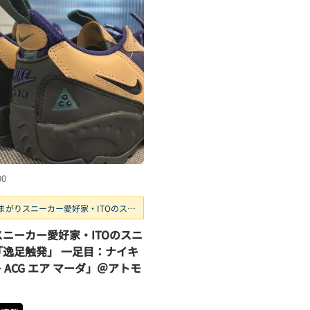
00
まがりスニーカー愛好家・ITOのスニ
ー探訪「逸足触発」
ニーカー愛好家・ITOのスニ
「逸足触発」 一足目：ナイキ
 ACG エア マーダ」＠アトモ