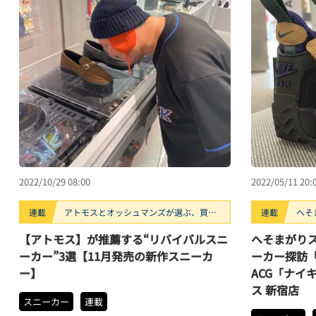
2022/10/29 08:00
2022/05/11 20:
連載
アトモスとオッシュマンズが選ぶ、買う
連載
へそ
べきスニーカー3選。
ーカ
【アトモス】が推薦する“リバイバルスニ
へそまがりス
ーカー”3選【11月発売の新作スニーカ
ーカー探訪
ー】
ACG「ナイキ
ス 新宿店
スニーカー
連載