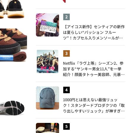
【アイコス新作】センティアの新作
は夏らしい“パッション フルー
ツ”！カプセル入りメンソールが仲
間入り
Netflix『ラヴ上等』シーズン2、参
加する“ヤンキー男女11人”を一挙
紹介！顔面タトゥー美容師、元暴走
族総長、人気キャバ嬢も
1000円とは思えない最強リュッ
ク！スタンダードプロダクツの「取
り出しやすいリュック」が神すぎ
た…徹底レビュー