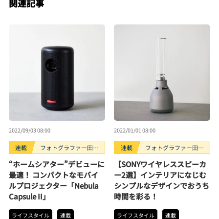
関連記事
2022/09/03 08:00
2022/01/01 08:00
連載
フォトグラファー田中
連載
フォトグラファー田中
利幸のガジェット“ガ
利幸のガジェット“ガ
“ホームシアター”デビューに
【SONYワイヤレススピーカ
チ”レビュー
チ”レビュー
最適！ コンパクトなモバイ
ー2選】インテリアになじむ
ルプロジェクター「Nebula
シンプルなデザインでおうち
Capsule II」
時間を彩る！
ライフスタイル
連載
ライフスタイル
連載