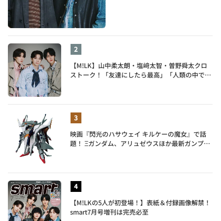
【M!LK】山中柔太朗・塩﨑太智・曽野舜太クロ
ストーク！「友達にしたら最高」「人類の中で桁
外れに面白い」3人のメンバー愛が尊い
映画『閃光のハサウェイ キルケーの魔女』で話
題！ Ξガンダム、アリュゼウスほか最新ガンプラ
を一挙紹介
【M!LKの5人が初登場！】表紙＆付録画像解禁！
smart7月号増刊は完売必至