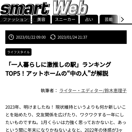
ファッション
美容
スニーカー
占い
芸能
グル
スマート公式サイト
ストリ
smart最新号
記事一覧
ランキング
2023/01/22 09:00
2023/01/24 21:37
ライフスタイル
「一人暮らしに激推しの駅」ランキング
TOP5！アットホームの“中の人”が解説
執筆者：
ライター・エディター/鈴木恵理子
2023年、明けましたね！ 現状維持というよりも何か新しいこ
とを始めたり、交友関係を広げたり、ワクワクする一年にし
たいものですね。1月くらいは力強く思っておかないと、あっ
という間に年末になりかねないよなと、2022年の体感が3ヶ