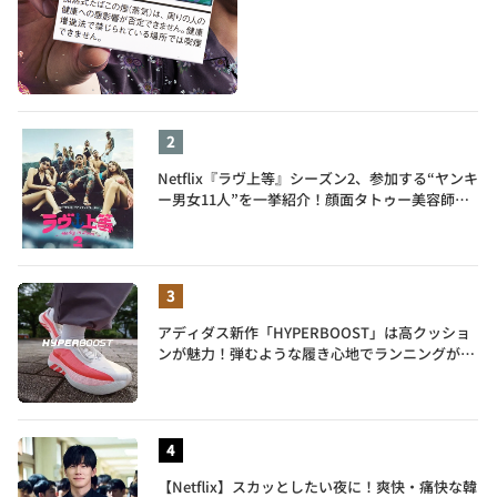
Netflix『ラヴ上等』シーズン2、参加する“ヤンキ
ー男女11人”を一挙紹介！顔面タトゥー美容師、
元暴走族総長、人気キャバ嬢も
アディダス新作「HYPERBOOST」は高クッショ
ンが魅力！弾むような履き心地でランニングがも
っと楽しく
【Netflix】スカッとしたい夜に！爽快・痛快な韓