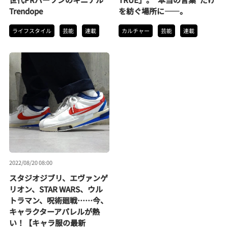
Trendope
を紡ぐ場所に――。
ライフスタイル
芸能
連載
カルチャー
芸能
連載
2022/08/20 08:00
スタジオジブリ、エヴァンゲ
リオン、STAR WARS、ウル
トラマン、呪術廻戦……今、
キャラクターアパレルが熱
い！【キャラ服の最新