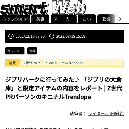
ファッション
美容
スニーカー
占い
芸能
グル
スマート公式サイト
ストリ
smart最新号
記事一覧
ランキング
2022/12/10 08:30
2023/08/18 15:59
カルチャー
連載
連載
Z世代PRパーソンのキニナルTrendope
ジブリパークに行ってみた♪ 「ジブリの大倉
庫」と限定アイテムの内容をレポート | Z世代
PRパーソンのキニナルTrendope
執筆者：
ライター/西田織絵