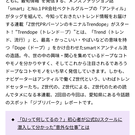
ともに“最旬情報”を発信する、メンズファッション誌
「smart」とNo.1 PR会社ベクトルグループの「アンティル」
がタッグを組んで、今知っておきたいトレンド情報をお届け
する連載「Z世代PRパーソンのキニナルTrendope」がスター
ト！ “Trendope（トレンド―プ）”とは、「Trend（トレン
ド、流行）」と、最高・かっこいい・やばいなどの意味を持
つ「Dope（ドープ）」をかけ合わせたsmart×アンティル流
の造語。今、世の中の興味・関心を集めているドープなコト
やモノを分かりやすく、そしてこれから注目されるであろう
ドープなコトやモノをいち早く発信していきます。しかも、
ナビゲーターはアンティルで働くZ世代という、いわばトレン
ドセッターたち。Z世代の、Z世代による、Z世代のための読
んでタメになる本連載、2回目の今回は、愛知県にある今話題
のスポット「ジブリパーク」レポートです。
「DJって何してるの？」初心者が公式DJスクールに
潜入して分かった“意外な仕事”とは