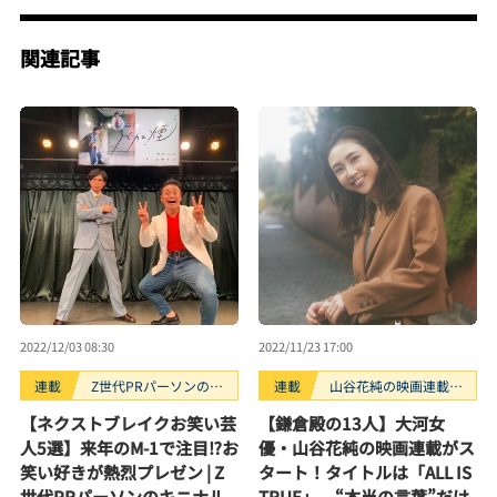
関連記事
2022/12/03 08:30
2022/11/23 17:00
連載
Z世代PRパーソンのキ
連載
山谷花純の映画連載
ニナルTrendope
「All is True」
【ネクストブレイクお笑い芸
【鎌倉殿の13人】大河女
人5選】来年のM-1で注目⁉お
優・山谷花純の映画連載がス
笑い好きが熱烈プレゼン | Z
タート！タイトルは「ALL IS
世代PRパーソンのキニナル
TRUE」。“本当の言葉”だけ