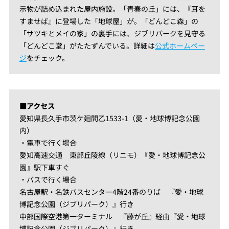
示物が詰め込まれた屋内施設。「青春の丘」には、『耳を
すませば』に登場した「地球屋」が。「どんどこ森」の
「サツキとメイの家」の裏手には、ジブリパークを見守る
「どんどこ堂」がたたずんでいる。詳細は
公式ホームペー
ジ
をチェック。
■アクセス
愛知県長久手市茨ケ廻間乙1533-1（愛・地球博記念公園
内）
・電車で行く場合
愛知高速交通 東部丘陵線（リニモ）『愛・地球博記念公
園』駅下車すぐ
・バスで行く場合
名古屋駅・名鉄バスセンター4階24番のりば 『愛・地球
博記念公園（ジブリパーク）』行き
中部国際空港第一ターミナル 『藤が丘』経由『愛・地球
博記念公園（ジブリパーク）』行き