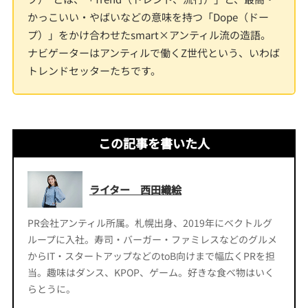
かっこいい・やばいなどの意味を持つ「Dope（ドー
プ）」をかけ合わせたsmart×アンティル流の造語。
ナビゲーターはアンティルで働くZ世代という、いわば
トレンドセッターたちです。
この記事を書いた人
ライター 西田織絵
PR会社アンティル所属。札幌出身、2019年にベクトルグ
ループに入社。寿司・バーガー・ファミレスなどのグルメ
からIT・スタートアップなどのtoB向けまで幅広くPRを担
当。趣味はダンス、KPOP、ゲーム。好きな食べ物はいく
らとうに。