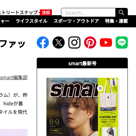
ストリートスナップ
チャー
ライフスタイル
スポーツ・アウトドア
特集・連載
 ファッ
smart最新号
smart編集部
ラム）が、昨
hideが着
たスタイルを現代