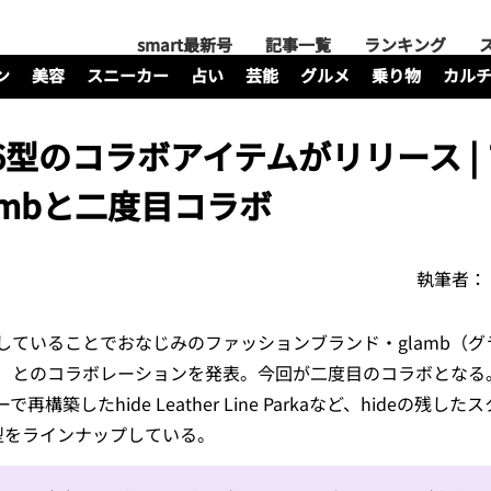
smart最新号
記事一覧
ランキング
ン
美容
スニーカー
占い
芸能
グルメ
乗り物
カル
de】6型のコラボアイテムがリリース |
ambと二度目コラボ
執筆者：
していることでおなじみのファッションブランド・glamb（グ
（ヒデ）とのコラボレーションを発表。今回が二度目のコラボとなる。
築したhide Leather Line Parkaなど、hideの残し
型をラインナップしている。