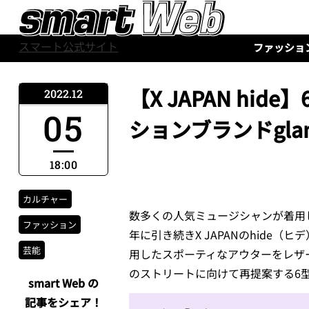
スマート公式サイト
ファッショ
【X JAPAN hi
2022.12
05
ションブランドgl
18:00
カルチャー
数多くの人気ミュージシャンが着用
ファッション
年に引き続きX JAPANのhide
芸能
用したスポーティなアウターをレザーで再構
のストリートに向けて再提案する6
smart Web の
記事をシェア！