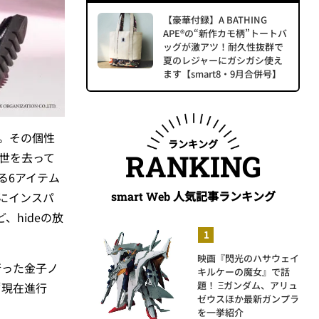
【豪華付録】A BATHING
APE®の“新作カモ柄”トートバ
ッグが激アツ！耐久性抜群で
夏のレジャーにガシガシ使え
ます【smart8・9月合併号】
e。その個性
ランキング
RANKING
の世を去って
る6アイテム
人気記事ランキング
にインスパ
smart Web
hideの放
映画『閃光のハサウェイ
行った金子ノ
キルケーの魔女』で話
題！ Ξガンダム、アリュ
“現在進行
ゼウスほか最新ガンプラ
を一挙紹介