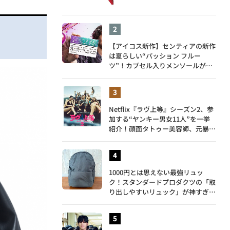
【アイコス新作】センティアの新作
は夏らしい“パッション フルー
ツ”！カプセル入りメンソールが仲
間入り
Netflix『ラヴ上等』シーズン2、参
加する“ヤンキー男女11人”を一挙
紹介！顔面タトゥー美容師、元暴走
族総長、人気キャバ嬢も
1000円とは思えない最強リュッ
ク！スタンダードプロダクツの「取
り出しやすいリュック」が神すぎ
た…徹底レビュー