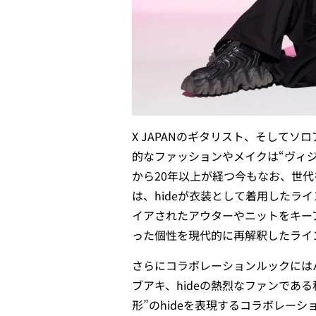
X JAPANのギタリスト、そしてソ
的なファッションやメイクは“ヴィジ
から20年以上が経つ今もなお、世
は、hideが衣装として着用した
イアされたアウターやニットをキーア
った個性を現代的に再解釈したライ
さらにコラボレーションルックにはバ
ブアキ、hideの熱烈なファンであ
形”のhideを表現するコラボレー