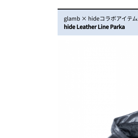
glamb × hideコラボアイテ
hide Leather Line Parka