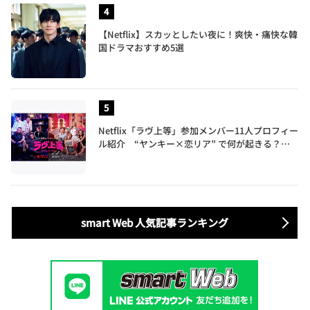
【Netflix】スカッとしたい夜に！爽快・痛快な韓
国ドラマおすすめ5選
Netflix「ラヴ上等」参加メンバー11人プロフィー
ル紹介 “ヤンキー×恋リア” で何が起きる？地
上波では絶対に放送できない究極の恋リアが爆誕
smart Web 人気記事ランキング