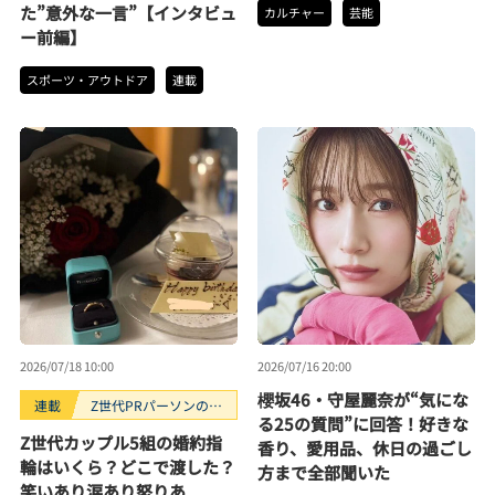
た”意外な一言”【インタビュ
カルチャー
芸能
ー前編】
スポーツ・アウトドア
連載
2026/07/18 10:00
2026/07/16 20:00
櫻坂46・守屋麗奈が“気にな
連載
Z世代PRパーソンのキ
る25の質問”に回答！好きな
ニナルTrendope
Z世代カップル5組の婚約指
香り、愛用品、休日の過ごし
輪はいくら？どこで渡した？
方まで全部聞いた
笑いあり涙あり怒りあ