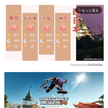
もっと見る
arrow_forward_ios
Powered by 
GliaStudios
Mute