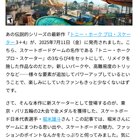
あの伝説的シリーズの最新作『
トニー・ホーク プロ・スケー
ター
3
＋
4
』が、
2025
年
7
月
11
日
（金）に発売されました。こ
ちら、スケートボードゲームの名作である『トニー・ホーク
プロ・スケーター』の
3
ならび
4
をセットにして、リメイクを
施した作品なのだとか。新しいパークや、高難易度のトリッ
クなど……様々な要素が追加してパワーアップしているとい
うことで、楽しみにしていたファンもきっと少なくないはず
です。
さて、そんな本作に新スケーターとして登場するのが、東
京・パリ五輪の
2大会で金メダルを獲得した、スケートボー
ド日本代表選手・
堀米雄斗
さん！この記事では、堀米さんに
ゲームにまつわる思い出や、スケートボードの魅力、ファッ
ションのポイントなんかをたっぷりと伺ってみました。気に