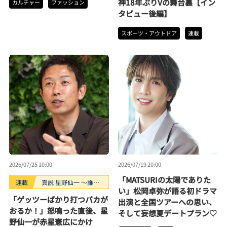
神18年ぶりVの舞台裏【イン
カルチャー
ファッション
タビュー後編】
スポーツ・アウトドア
連載
2026/07/25 10:00
2026/07/19 20:00
「MATSURIの太陽でありた
連載
真説 星野仙一 ～誰も
い」松岡卓弥が語る初ドラマ
知らない“鉄拳制裁”の
「ゲッツーばかり打つバカが
出演と全国ツアーへの思い、
裏側～
おるか！」怒鳴った直後、星
そして妄想夏デートプラン♡
野仙一が赤星憲広にかけ