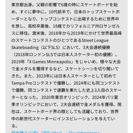
東京都出身。父親の影響で6歳の時にスケートボードを始
め、すぐに夢中に。10代前半で、日本のトップスケートボ
ーダーとなり、トップコンテストに出場するために世界中
を旅し、高校卒業後、18歳でカリフォルニア州ロサンゼル
スに移住。渡米後、2018年から2019年にかけて世界最高峰
のスケートコンテストのひとつであるStreet League
Skateboading（以下SLS）において、3大会連続優勝
（2018年ロンドンSLSでは日本人スケーター初の優勝）。
2019年「X Games Minneapolis」をじゃいめ、様々な大会
で金メダルを獲得するなど、スケートシーンを切り開いて
きた。また、2023年には日本人スケーターとして初めて
Tampa Proコンテストで優勝し、2024年にも同コンテスト
で優勝、同コンテストで連覇を果たした史上3人目のスケ
ー
ターとなった。 2020年東京オリンピック、2024年パリ夏
季オリンピックにおいて、2大会連続で金メダルを獲得。現
在は、スケートボード界の顔としても活躍しており、世界
中の新世代スケーターにインスピレーションを与えてい
る。
堀米雄斗公式
X
（旧
Twitter
）：＠
yutohorigome