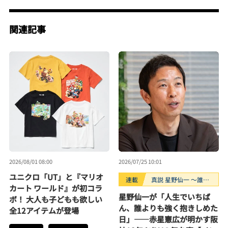
関連記事
2026/08/01 08:00
2026/07/25 10:01
ユニクロ「UT」と『マリオ
連載
真説 星野仙一 ～誰も
カート ワールド』が初コラ
知らない“鉄拳制裁”の
星野仙一が「人生でいちば
ボ！ 大人も子どもも欲しい
裏側～
ん、誰よりも強く抱きしめた
全12アイテムが登場
日」――赤星憲広が明かす阪