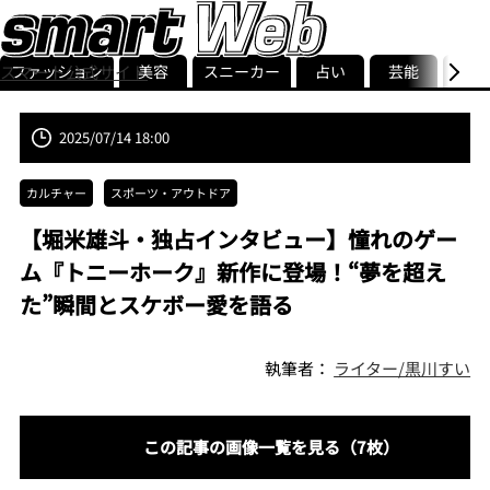
ファッション
美容
スニーカー
占い
芸能
グル
スマート公式サイト
ストリ
smart最新号
記事一覧
ランキング
2025/07/14 18:00
カルチャー
スポーツ・アウトドア
【堀米雄斗・独占インタビュー】憧れのゲー
ム『トニーホーク』新作に登場！“夢を超え
た”瞬間とスケボー愛を語る
執筆者：
ライター/黒川すい
この記事の画像一覧を見る（7枚）