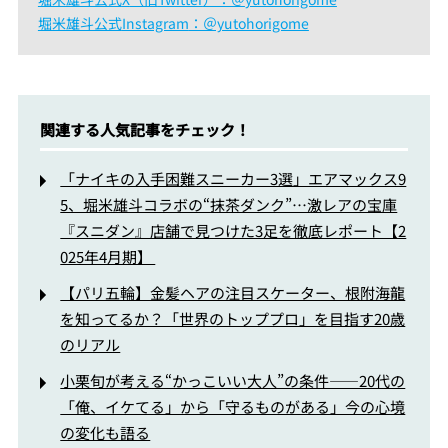
堀米雄斗公式
Instagram
：＠yutohorigome
関連する人気記事をチェック！
「ナイキの入手困難スニーカー3選」エアマックス9
5、堀米雄斗コラボの“抹茶ダンク”…激レアの宝庫
『スニダン』店舗で見つけた3足を徹底レポート【2
025年4月期】
【パリ五輪】金髪ヘアの注目スケーター、根附海龍
を知ってるか？「世界のトッププロ」を目指す20歳
のリアル
小栗旬が考える“かっこいい大人”の条件――20代の
「俺、イケてる」から「守るものがある」今の心境
の変化も語る