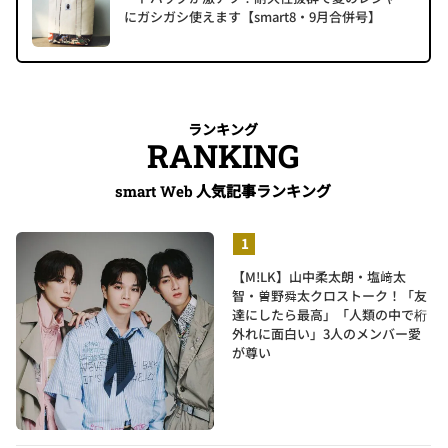
にガシガシ使えます【smart8・9月合併号】
ランキング
RANKING
人気記事ランキング
smart Web
【M!LK】山中柔太朗・塩﨑太
智・曽野舜太クロストーク！「友
達にしたら最高」「人類の中で桁
外れに面白い」3人のメンバー愛
が尊い