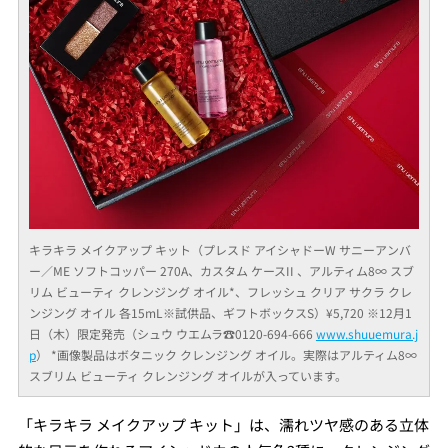
キラキラ メイクアップ キット（プレスド アイシャドーW サニーアンバ
ー／ME ソフトコッパー 270A、カスタム ケースII 、アルティム8∞ スブ
リム ビューティ クレンジング オイル*、フレッシュ クリア サクラ クレ
ンジング オイル 各15mL※試供品、ギフトボックスS）¥5,720 ※12月1
日（木）限定発売（シュウ ウエムラ☎︎0120-694-666
www.shuuemura.j
p
） *画像製品はボタニック クレンジング オイル。実際はアルティム8∞
スブリム ビューティ クレンジング オイルが入っています。
「キラキラ メイクアップ キット」は、濡れツヤ感のある立体