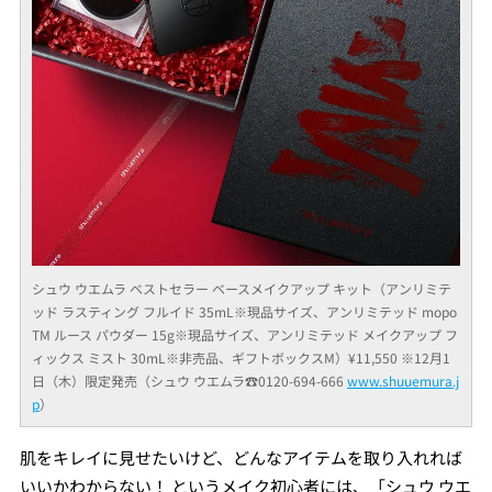
シュウ ウエムラ ベストセラー ベースメイクアップ キット（アンリミテ
ッド ラスティング フルイド 35mL※現品サイズ、アンリミテッド mopo
TM ルース パウダー 15g※現品サイズ、アンリミテッド メイクアップ フ
ィックス ミスト 30mL※非売品、ギフトボックスM）¥11,550 ※12月1
日（木）限定発売（シュウ ウエムラ☎︎0120-694-666
www.shuuemura.j
p
）
肌をキレイに見せたいけど、どんなアイテムを取り入れれば
いいかわからない！ というメイク初心者には、「シュウ ウエ