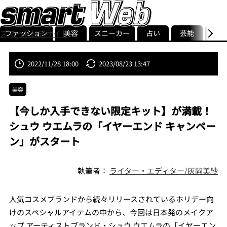
ファッション
美容
スニーカー
占い
芸能
グル
スマート公式サイト
ストリ
smart最新号
記事一覧
ランキング
2022/11/28 18:00
2023/08/23 13:47
美容
【今しか入手できない限定キット】が満載！
シュウ ウエムラの「イヤーエンド キャンペー
ン」がスタート
執筆者：
ライター・エディター/灰岡美紗
人気コスメブランドから続々リリースされているホリデー向
けのスペシャルアイテムの中から、今回は日本発のメイクア
ップ アーティストブランド・シュウ ウエムラの「イヤーエン