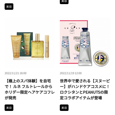
美容
美容
2022/11/21 18:00
2022/11/19 12:00
【極上のスパ体験】を自宅
世界中で愛される【スヌーピ
で！ ルネ フルトレールから
ー】がハンドケアコスメに！
ホリデー限定ヘアケアコフレ
ロクシタンとPEANUTSの限
が発売
定コラボアイテムが登場
美容
美容