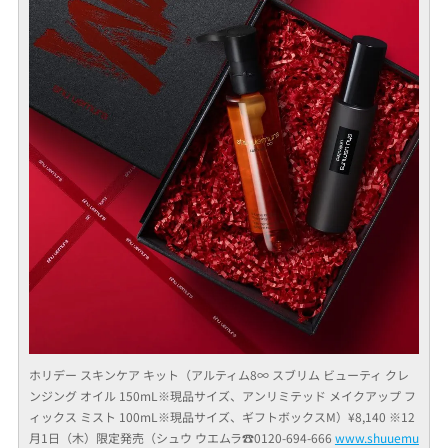
ホリデー スキンケア キット（アルティム8∞ スブリム ビューティ クレ
ンジング オイル 150mL※現品サイズ、アンリミテッド メイクアップ フ
ィックス ミスト 100mL※現品サイズ、ギフトボックスM）¥8,140 ※12
月1日（木）限定発売（シュウ ウエムラ☎︎0120-694-666
www.shuuemu