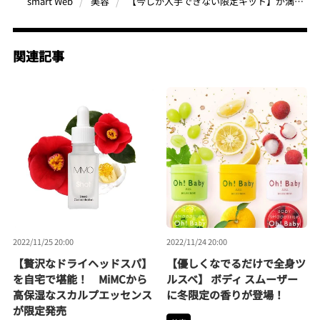
【今しか入手できない限定キット】が満載！ シュウ ウエムラの「イヤーエンド キャンペーン」がスタート
smart Web
美容
関連記事
2022/11/25 20:00
2022/11/24 20:00
【贅沢なドライヘッドスパ】
【優しくなでるだけで全身ツ
を自宅で堪能！ MiMCから
ルスベ】 ボディ スムーザー
高保湿なスカルプエッセンス
に冬限定の香りが登場！
が限定発売