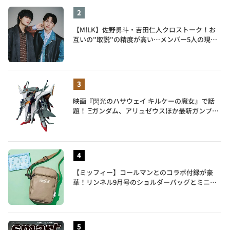
【M!LK】佐野勇斗・吉田仁人クロストーク！お
互いの"取説"の精度が高い…メンバー5人の現在
地も語る
映画『閃光のハサウェイ キルケーの魔女』で話
題！ Ξガンダム、アリュゼウスほか最新ガンプラ
を一挙紹介
【ミッフィー】コールマンとのコラボ付録が豪
華！リンネル9月号のショルダーバッグとミニリ
ュック付きトートバッグが話題