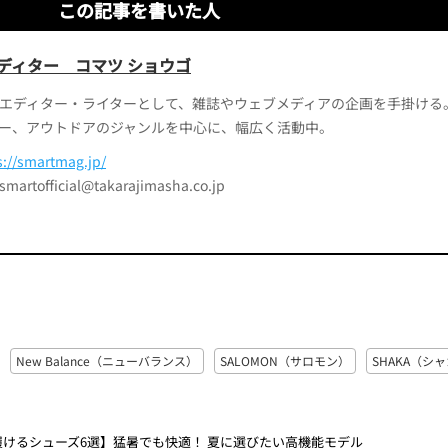
この記事を書いた人
ディター コマツ ショウゴ
エディター・ライターとして、雑誌やウェブメディアの企画を手掛ける
ー、アウトドアのジャンルを中心に、幅広く活動中。
s://smartmag.jp/
official@takarajimasha.co.jp
New Balance（ニューバランス）
SALOMON（サロモン）
SHAKA（シ
履けるシューズ6選】猛暑でも快適！ 夏に選びたい高機能モデル