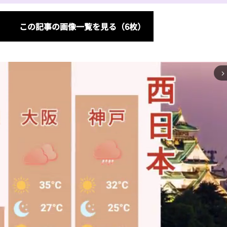
この記事の画像一覧を見る（6枚）
arrow_forward_ios