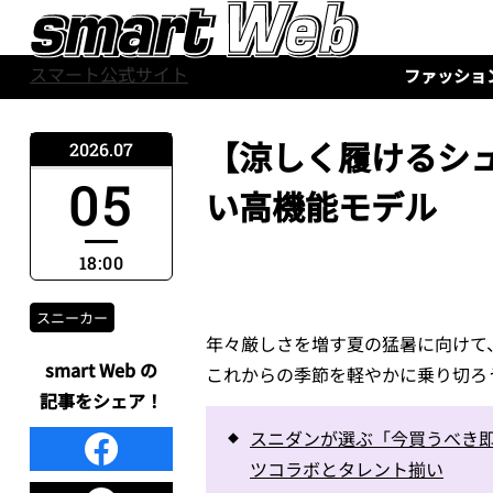
スマート公式サイト
ファッショ
【涼しく履けるシュ
2026.07
05
い高機能モデル
18:00
スニーカー
年々厳しさを増す夏の猛暑に向けて
smart Web の
これからの季節を軽やかに乗り切ろ
記事をシェア！
スニダンが選ぶ「今買うべき即
ツコラボとタレント揃い