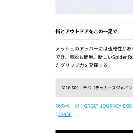
街とアウトドアをこの一足で
メッシュのアッパーには速乾性があ
でき、着脱も簡単。新しいSpider 
たグリップ力を発揮する。
￥16,500／テバ（デッカーズジャパン ☎0
次のページ：GREAT JOURNEY EX
1
2
3
4
5
6