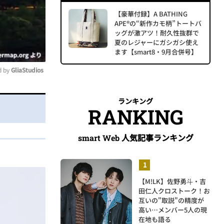
【豪華付録】A BATHING
APE®の“新作カモ柄”トートバ
ッグが激アツ！耐久性抜群で
夏のレジャーにガシガシ使え
ます【smart8・9月合併号】
 by 
GliaStudios
ute
ランキング
RANKING
人気記事ランキング
smart Web
【M!LK】佐野勇斗・吉
田仁人クロストーク！お
互いの"取説"の精度が
高い…メンバー5人の現
在地も語る