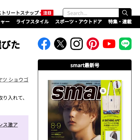
ストリートスナップ
チャー
ライフスタイル
スポーツ・アウトドア
特集・連載
選びた
smart最新号
マツ ショウゴ
取り入れて、
ンス激ア