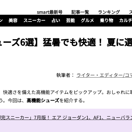
smart最新号
記事一覧
ランキング
ン
美容
スニーカー
占い
芸能
グルメ
乗り物
カル
ーズ6選】猛暑でも快適！ 夏に
執筆者：
ライター・エディター/コ
、快適さを備えた高機能アイテムをピックアップ。おしゃれに
う。今回は、
高機能シューズ
を紹介する。
完スニーカー」7月版！ エア ジョーダン1、AF1、ニューバラ