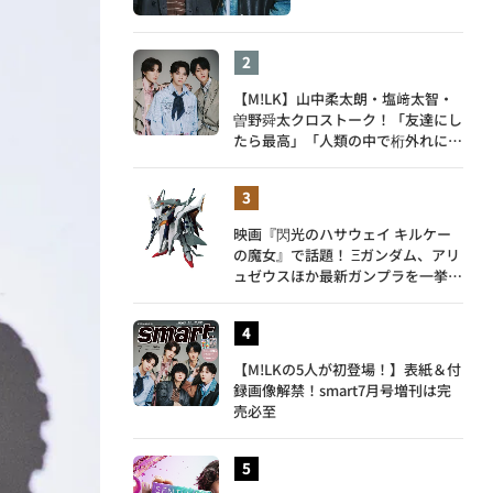
【M!LK】山中柔太朗・塩﨑太智・
曽野舜太クロストーク！「友達にし
たら最高」「人類の中で桁外れに面
白い」3人のメンバー愛が尊い
映画『閃光のハサウェイ キルケー
の魔女』で話題！ Ξガンダム、アリ
ュゼウスほか最新ガンプラを一挙紹
介
【M!LKの5人が初登場！】表紙＆付
録画像解禁！smart7月号増刊は完
売必至