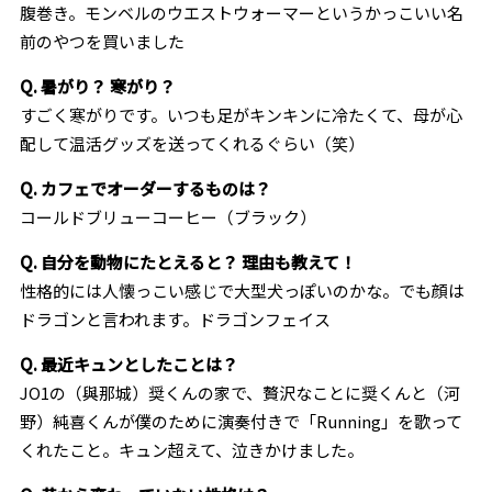
腹巻き。モンベルのウエストウォーマーというかっこいい名
前のやつを買いました
Q. 暑がり？ 寒がり？
すごく寒がりです。いつも足がキンキンに冷たくて、母が心
配して温活グッズを送ってくれるぐらい（笑）
Q. カフェでオーダーするものは？
コールドブリューコーヒー（ブラック）
Q. 自分を動物にたとえると？ 理由も教えて！
性格的には人懐っこい感じで大型犬っぽいのかな。でも顔は
ドラゴンと言われます。ドラゴンフェイス
Q. 最近キュンとしたことは？
JO1の（與那城）奨くんの家で、贅沢なことに奨くんと（河
野）純喜くんが僕のために演奏付きで「Running」を歌って
くれたこと。キュン超えて、泣きかけました。