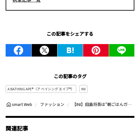
この記事をシェアする
この記事のタグ
A BATHING APE®（ア ベイシング エイプ®︎）
INI
【INI】田島将吾は“朝ごはんガチ派”、池﨑理人は冷水シャワー派！ 二人のリアルがわかるQ＆A
smart Web
ファッション
関連記事