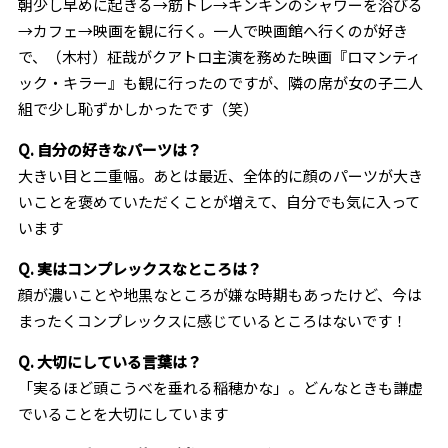
朝少し早めに起きる→筋トレ→キンキンのシャワーを浴びる
→カフェ→映画を観に行く。一人で映画館へ行くのが好き
で、（木村）柾哉がクアトロ主演を務めた映画『ロマンティ
ック・キラー』も観に行ったのですが、隣の席が女の子二人
組で少し恥ずかしかったです（笑）
Q. 自分の好きなパーツは？
大きい目と二重幅。あとは最近、全体的に顔のパーツが大き
いことを褒めていただくことが増えて、自分でも気に入って
います
Q. 実はコンプレックスなところは？
顔が濃いことや地黒なところが嫌な時期もあったけど、今は
まったくコンプレックスに感じているところはないです！
Q. 大切にしている言葉は？
「実るほど頭こうべを垂れる稲穂かな」。どんなときも謙虚
でいることを大切にしています