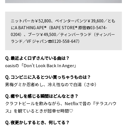
ニットパーカ￥52,800、ペインターパンツ￥39,600／とも
にA BATHING APE®（BAPE STORE® 原宿☎03-5474-
0204）、ブーツ￥49,500／ティンバーランド（ティンバー
ランド／VF ジャパン☎0120-558-647）
Q. 最近よく口ずさんでいる曲は？
oasisの「Don’t Look Back In Anger」
Q. コンビニに入るとつい買っちゃうものは？
男梅グミか忍者めし、冷え性なので白湯（さゆ）
Q. 癒やしを感じる瞬間はどんなとき？
クラフトビールを飲みながら、Netflixで昔の『テラスハウ
ス』を観ているときが超幸せ時間♡
Q. 夜更かしするとき、何してる？