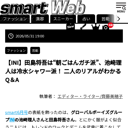
ファッション
美容
スニーカー
占い
芸能
グル
スマート公式サイト
ストリ
smart最新号
記事一覧
ランキング
2026/05/31 19:00
ファッション
芸能
【INI】田島将吾は“朝ごはんガチ派”、池﨑理
人は冷水シャワー派！ 二人のリアルがわかる
Q＆A
執筆者：
エディター・ライター/齊藤美穂子
smart6月号
の表紙を飾ったのは、
グローバルボーイズグルー
プ
INI
の池﨑理人さんと田島将吾さん
。とにかく服がよく似合
う二人には、トレンドのワークとデニムを武骨に着こなして