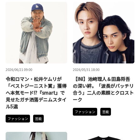
2026/06/21 09:00
2026/05/31 18:00
令和ロマン・松井ケムリが
【INI】池﨑理人＆田島将吾
「ベストジーニスト賞」獲得
の深い絆。「波長がバッチリ
へ本気モード!?『smart』で
合う」二人の素顔とクロスト
見せたガチ洒落デニムスタイ
ーク
ル5選
ファッション
芸能
ファッション
芸能