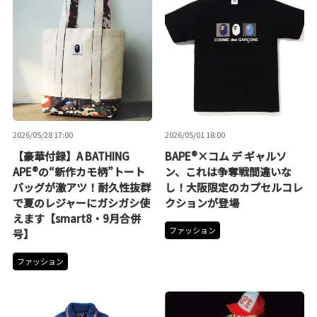
2026/05/28 17:00
2026/05/01 18:00
【豪華付録】A BATHING
BAPE®×コム デ ギャルソ
APE®の“新作カモ柄”トート
ン、これは争奪戦間違いな
バッグが激アツ！耐久性抜群
し！大阪限定のカプセルコレ
で夏のレジャーにガシガシ使
クションが登場
えます【smart8・9月合併
ファッション
号】
ファッション