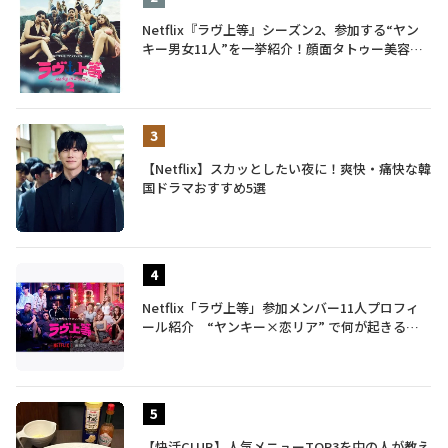
Netflix『ラヴ上等』シーズン2、参加する“ヤン
キー男女11人”を一挙紹介！顔面タトゥー美容
師、元暴走族総長、人気キャバ嬢も
【Netflix】スカッとしたい夜に！爽快・痛快な韓
国ドラマおすすめ5選
Netflix「ラヴ上等」参加メンバー11人プロフィ
ール紹介 “ヤンキー×恋リア” で何が起きる？
地上波では絶対に放送できない究極の恋リアが爆
誕
【快活CLUB】人気メニューTOP3を中の人が教え